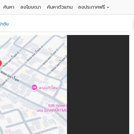
ค้นหา
ลงโฆษณา
ค้นหาตัวแทน
ลงประกาศฟรี
ดิน
ลงประกาศขายฟรี
ป่าตัน
าน
ลงประกาศให้เช่าฟรี
คอนโด
าวน์เฮาส์
 / โรงแรม
พาร์ทเม้นท์ / โรงแรม
์ / สำนักงาน
อาคารพาณิชย์ / สำนักงาน
ดัง
รงงาน / โกดัง