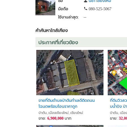
ชื่อ
นิชา เชียงใหม่
มือถือ
080-525-5067
ใช้งานล่าสุด:
--
คำค้นหาใกล้เคียง
ประกาศที่เกี่ยวข้อง
ขายที่ดินตำบลป่าตันทำเลดีติดถนน
ที่ดินวิว
โฉนดพร้อมโอนราคาถูก
บน้ำปิง ป่
ด้าน หัวมุ
ป่าตัน, เมืองเชียงใหม่, เชียงใหม่
ป่าตัน, เมือ
ขาย:
6,900,000
บาท
8 แปลง)
ขาย:
32,0