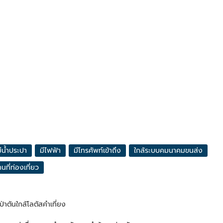
ีน้ำประปา
มีไฟฟ้า
มีโทรศัพท์เข้าถึง
ใกล้ระบบคมนาคมขนส่ง
นที่ท่องเที่ยว
นป่าตันใกล้โลตัสคำเที่ยง