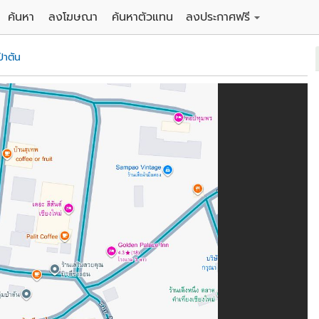
ค้นหา
ลงโฆษณา
ค้นหาตัวแทน
ลงประกาศฟรี
ดิน
ลงประกาศขายฟรี
ป่าตัน
าน
ลงประกาศให้เช่าฟรี
คอนโด
าวน์เฮาส์
 / โรงแรม
พาร์ทเม้นท์ / โรงแรม
์ / สำนักงาน
อาคารพาณิชย์ / สำนักงาน
ดัง
รงงาน / โกดัง