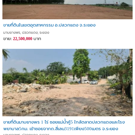
ขายที่ดินในเขตอุตสาหกรรม อ.ปลวกแดง จ.ระยอง
มาบยางพร, ปลวกแดง, ระยอง
ขาย:
บาท
22,500,000
ขายที่ดินมาบยางพร 1 ไร่ ซอยแม่น้ำคู้5 ใกล้ตลาดปลวกแดงและโรง
พยาบาล5กม. เข้าซอยจากถ.สี่เลน3191เพียง500เมตร จ.ระยอง