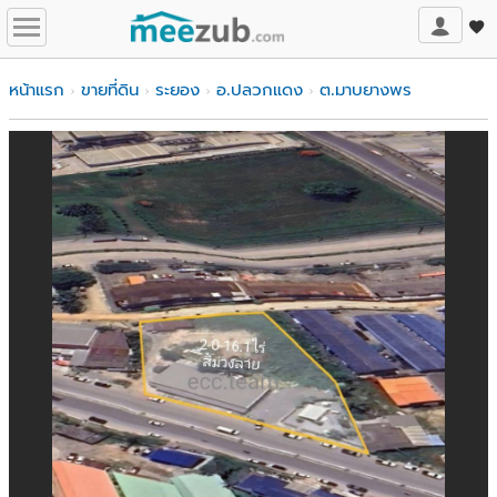
หน้าแรก
ขายที่ดิน
ระยอง
อ.ปลวกแดง
ต.มาบยางพร