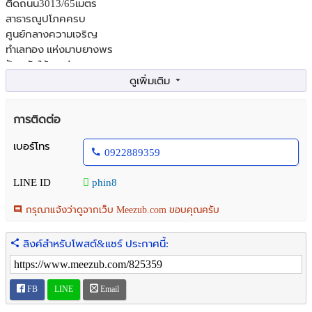
ติดถนน3013/65เมตร
สาธารณูปโภคครบ
ศูนย์กลางความเจริญ
ทำเลทอง เเห่งมาบยางพร
ปัจจุบันให้คนเช่า
ราคาขายไร่ละ 35,000,000 ล้านบาท
ราคาตารางวาละ 87,500 บาท
การติดต่อ
ราคาขายยกแปลง 71,408,750 ล้านบาท
เบอร์โทร
0922889359
F-A4
LINE ID
phin8
กรุณาแจ้งว่าดูจากเว็บ Meezub.com ขอบคุณครับ
ลิงค์สำหรับโพสต์&แชร์ ประกาศนี้:
FB
LINE
Email