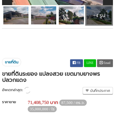
+4 รูป
ขายที่ดิน
FB
LINE
Email
ขายที่ดินระยอง แปลงสวย เขตมาบยางพร
ปลวกแดง
อัพเดทล่าสุด:
บันทึกประกาศ
ราคาขาย
71,408,750 บาท
87,500 / ตร.ว.
35,000,000 / ไร่