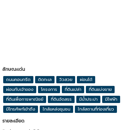
ลักษณะเด่น
ถนนคอนกรีต
ติดทะเล
วิวสวย
ผ่อนได้
ผ่อนกับเจ้าของ
โครงการ
ที่ดินเปล่า
ที่ดินแบ่งขาย
ที่ดินเพื่อการพาณิชย์
ที่ดินจัดสรร
มีน้ำประปา
มีไฟฟ้า
มีโทรศัพท์เข้าถึง
ใกล้แหล่งชุมชน
ใกล้สถานที่ท่องเที่ยว
รายละเอียด