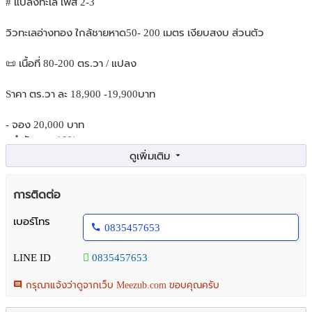
# แปลงทะเล เฟส 2-3
วิวทะเลอ่างทอง ใกล้ชายหาด50- 200 เมตร เงียบสงบ ส่วนตัว
📜 เนื้อที่ 80-200 ตร.วา / แปลง
Sาคา ตร.วา ละ 18,900 -19,900บาท
- จอง 20,000 บาท
- ทำสัญญา 10%
ผ่อนขั้นต่ำ 30,000+ บาท ต่อเดือน
การติดต่อ
✅ ผ่อนได้ยาวๆ 24 เดือน ฟรีดอกเบี้ย
✅ ฟรี ดำเนินการเรื่อง น้ำประปา / ไฟฟ้า
เบอร์โทร
0835457653
✅ ถนนโครงการกว้าง 6 เมตร มีสะพานข้ามไปลงหน้าหาดได้เลย
LINE ID
0835457653
ใกล้สถานที่ท่องเที่ยว
🏝️ ชายหาดบ้านกรูด 10 นาที
กรุณาแจ้งว่าดูจากเว็บ Meezub.com ขอบคุณครับ
🏝️ วัดทางสาย 10 นาที
🏝️ กรมหลวงชุมพร เขตอุดมศักดิ์ 10 นาที