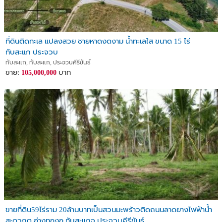
ที่ดินติดทะเล แปลงสวย ชายหาดงดงาม น้ำทะเลใส ขนาด 15 ไร่
ทับสะแก ประจวบ
ทับสะแก, ทับสะแก, ประจวบคีรีขันธ์
ขาย:
บาท
105,000,000
ขายที่ดิน59ไร่ราม 20ล้านบาทเป็นสวนมะพร้าวติดถนนลาดยางไฟฟ้าน้ำ
สะดวกต.อ่างทองอ.ทับสะแกจ.ประจวบคีรีขันธ์