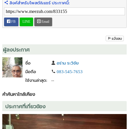
ลิงค์สำหรับโพสต์&แชร์ ประกาศนี้:
🏝️ 7 eleven 10 นาที
🏝️ ตลาดบ้านกรูด 15 นาที
🏝️ ตลาดทับสะแก 15 นาที
FB
LINE
Email
🤿 ท่าเรือเกาะทะลุ ไปดำนำ 30 นาที เท่านั้นน
แจ้งลบ
🚑 โรงพยาบาลทับสะแก เพียง 10 นาที
สอบถามเพิ่มเติม
ผู้ลงประกาศ
☎️คุณก้องโทร / ไลน์ : 0835457653
ชื่อ
อร่าม ระวิชัย
มือถือ
083-545-7653
🌐เพจ :ที่ดินสวยทำเลดีราคาถูกแบ่งขายสดผ่อน
ใช้งานล่าสุด:
--
https://www.facebook.com/konk88
คำค้นหาใกล้เคียง
ประกาศที่เกี่ยวข้อง