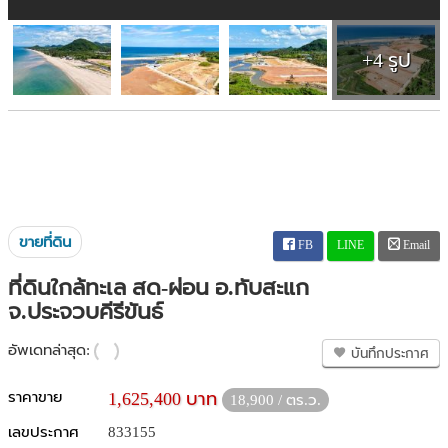
+4 รูป
ขายที่ดิน
FB
LINE
Email
ที่ดินใกล้ทะเล สด-ผ่อน อ.ทับสะแก
จ.ประจวบคีรีขันธ์
อัพเดทล่าสุด:
บันทึกประกาศ
ราคาขาย
1,625,400 บาท
18,900 / ตร.ว.
เลขประกาศ
833155