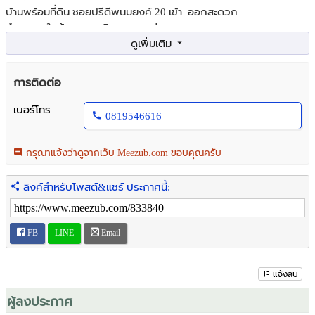
บ้านพร้อมที่ดิน ซอยปรีดีพนมยงค์ 20 เข้า–ออกสะดวก
ทำเลทอง ใกล้ถนนสุขุมวิท และทางด่วน
จุดเด่น
ใกล้ จุดขึ้น–ลงทางด่วน เดินทางสะดวกเชื่อมต่อได้หลายเส้นทาง
การติดต่อ
ใกล้ ตลาดสดพระโขนง ใช้ชีวิตง่ายครบทุกความสะดวก
เบอร์โทร
0819546616
สถานที่ใกล้เคียง
-โรงเรียนนานาชาติเซนต์แอนดรูว์
-ห้างแมคโคร 500 ม.
กรุณาแจ้งว่าดูจากเว็บ Meezub.com ขอบคุณครับ
-ห้างแวคแวลู่ 500 ม.
-รถไฟฟ้า BTS ตลาดสดพระโขนง 800 ม.
ลิงค์สำหรับโพสต์&แชร์ ประกาศนี้:
ขายราคา 25 ล้านบาท (รวมโอน)
สนใจติดต่อ โทร : 081-954-6616
FB
LINE
Email
แจ้งลบ
ผู้ลงประกาศ