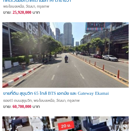
ทิศตะวันออก,ทิศใต้ เนื้อที่ 96 ตารางวา
พระโขนงเหนือ, วัฒนา, กรุงเทพ
ขาย:
บาท
25,920,000
ขายที่ดิน สุขุมวิท 65 ใกล้ BTS เอกมัย เเละ Gateway Ekamai
ซอย65 ถนนสุขุมวิท, พระโขนงเหนือ, วัฒนา, กรุงเทพ
ขาย:
บาท
60,700,000