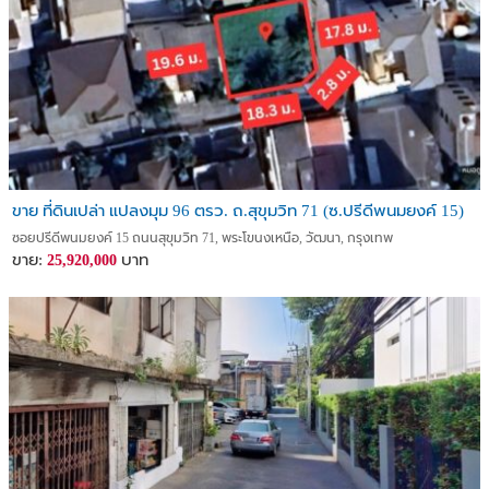
ขาย ที่ดินเปล่า แปลงมุม 96 ตรว. ถ.สุขุมวิท 71 (ซ.ปรีดีพนมยงค์ 15)
ซอยปรีดีพนมยงค์ 15 ถนนสุขุมวิท 71, พระโขนงเหนือ, วัฒนา, กรุงเทพ
ขาย:
บาท
25,920,000