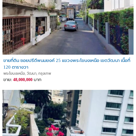
ขายที่ดิน ซอยปรีดีพนมยงค์ 25 แขวงพระโขนงเหนือ เขตวัฒนา เนื้อที่
120 ตารางวา
พระโขนงเหนือ, วัฒนา, กรุงเทพ
ขาย:
บาท
48,000,000