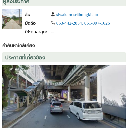
ผู้ลงประกาศ
สอบถามข้อมูลเพิ่มเติม หรือนัดเข้าชมที่ดิน โปรดติดต่อ
คุณหญิง : 061-6246429
ชื่อ
siwakarn srithongkham
แอดมิน : 065-3878874
Line ID : unionhome2566
มือถือ
063-442-2854, 061-097-1626
ใช้งานล่าสุด:
--
#ที่ดินสุขุมวิท #สุขุมวิท23 #ที่ดินพร้อมสร้าง #ลงทุนอสังหา
#อสังหาริมทรัพย์ #โอกาสลงทุน #โรงแรม #คอนโดมิเนียม #ทำเลทอง
คำค้นหาใกล้เคียง
#กรุงเทพ #unionhome #นักขายสายโอน
ประกาศที่เกี่ยวข้อง