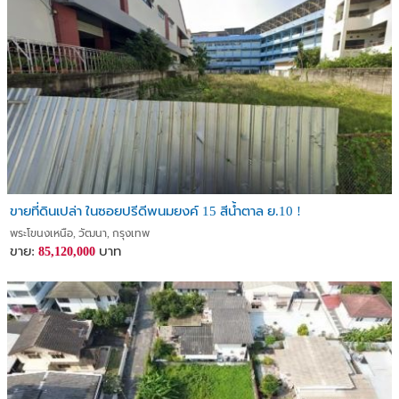
ขายที่ดินเปล่า ในซอยปรีดีพนมยงค์ 15 สีน้ำตาล ย.10 !
พระโขนงเหนือ, วัฒนา, กรุงเทพ
ขาย:
บาท
85,120,000