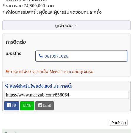
* ราคารวม 74,800,000 บาท
* ค่าโอนกรรมสิทธิ์ : ผู้ซื้อและผู้ขายรับผิดชอบคนละครึ่ง
รายละเอียดทรัพย์
- ขนาดพื้นที่ : 88 ตารางวา
- ศักยภาพโดดเด่น : มีแบบก่อสร้างและใบอนุญาตสำหรับอาคาร 8 ชั้น
การติดต่อ
พร้อมดำเนินการต่อได้ทันที (ก่อนหน้านี้มีแพลนจะพัฒนาเป็นโรงแรม)
เบอร์โทร
0610971626
เหมาะสำหรับพัฒนาโครงการโรงแรม คอนโดมิเนียม หรืออาคาร
สำนักงาน ให้คุณเริ่มต้นได้ทันที!
กรุณาแจ้งว่าดูจากเว็บ Meezub.com ขอบคุณครับ
**ทำเลดีเยี่ยม** ซอยสุขุมวิท23 แขวงคลองเตยเหนือ เขตวัฒนา
กรุงเทพมหานคร 10110
ลิงค์สำหรับโพสต์&แชร์ ประกาศนี้:
ใกล้เคียง
- มหาวิทยาลัยศรีนครินทรวิโรฒ
FB
LINE
Email
- เซเว่นอีเลฟเว่น
- สิ่งอำนวยความสะดวกครบครันในย่านสุขุมวิท
แจ้งลบ
📞 อย่ารอช้า! โอกาสทองเช่นนี้ไม่ได้มีบ่อยครั้ง!