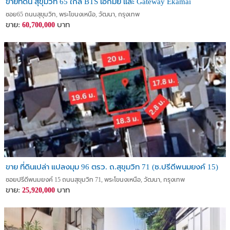
ขายที่ดิน สุขุมวิท 65 ใกล้ BTS เอกมัย เเละ Gateway Ekamai
ซอย65 ถนนสุขุมวิท, พระโขนงเหนือ, วัฒนา, กรุงเทพ
ขาย:
บาท
60,700,000
ขาย ที่ดินเปล่า แปลงมุม 96 ตรว. ถ.สุขุมวิท 71 (ซ.ปรีดีพนมยงค์ 15)
ซอยปรีดีพนมยงค์ 15 ถนนสุขุมวิท 71, พระโขนงเหนือ, วัฒนา, กรุงเทพ
ขาย:
บาท
25,920,000