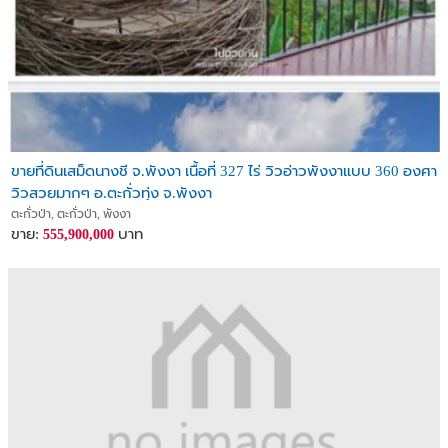
ขายที่ดินเสม็ดนางชี จ.พังงา เนื้อที่ 327 ไร่ วิวอ่าวพังงาแบบ 360 องศา
วิวสวยมากๆ อ.ตะกั่วทุ่ง จ.พังงา
ตะกั่วป่า, ตะกั่วป่า, พังงา
ขาย:
บาท
555,900,000