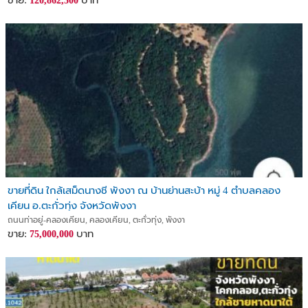
ขาย:
บาท
120,862,500
ขายที่ดิน ใกล้เสม็ดนางชี พังงา ณ บ้านย่านสะบ้า หมู่ 4 ตำบลคลอง
เคียน อ.ตะกั่วทุ่ง จังหวัดพังงา
ถนนท่าอยู่-คลองเคียน, คลองเคียน, ตะกั่วทุ่ง, พังงา
ขาย:
บาท
75,000,000