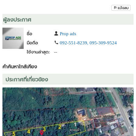
ธุรกิจสวนปาล์มหรือโรงงานโกดัง
แจ้งลบ
- มีทางเข้าใหญ่และพื้นที่มีความเป็นส่วนตัว
- ใกล้สถานที่เที่ยว ใกล้ตัวเมืองพังงา และใกล้ภูเก็ต เดินทางสบาย
ผู้ลงประกาศ
- เหมาะในการทำโกดังหรือใช้พื้นที่เยอะๆ ง่ายต่อการขนส่งไปในพื้นที่
ต่างๆ
ชื่อ
Prop ads
มือถือ
092-551-8239, 095-309-9524
สนใจติดต่อ
ใช้งานล่าสุด:
--
คุณเบส : 095-1414647 (เจ้าของขายเอง)
ID : besttnp
คำค้นหาใกล้เคียง
ประกาศที่เกี่ยวข้อง