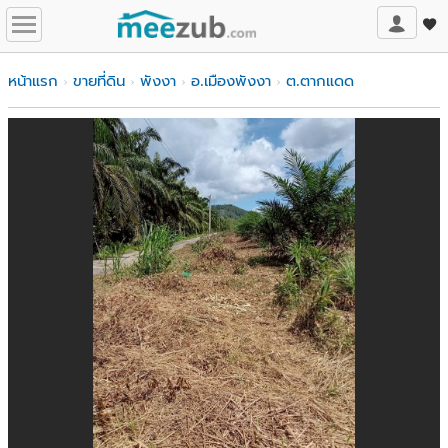
หน้าแรก
ขายที่ดิน
พังงา
อ.เมืองพังงา
ต.ตากแดด