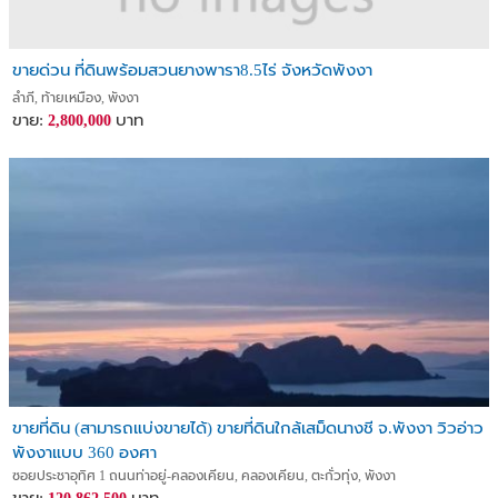
ขายด่วน ที่ดินพร้อมสวนยางพารา8.5ไร่ จังหวัดพังงา
ลำภี, ท้ายเหมือง, พังงา
ขาย:
บาท
2,800,000
ขายที่ดิน (สามารถแบ่งขายได้) ขายที่ดินใกล้เสม็ดนางชี จ.พังงา วิวอ่าว
พังงาแบบ 360 องศา
ซอยประชาอุทิศ 1 ถนนท่าอยู่-คลองเคียน, คลองเคียน, ตะกั่วทุ่ง, พังงา