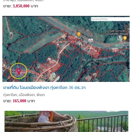
ถ้ำน้ำผุด, เมืองพังงา, พังงา
ขาย:
บาท
3,850,000
ขายที่ดิน โฉนดเมืองพังงา ทุ่งคาโงก 36 ตร.วา
ทุ่งคาโงก, เมืองพังงา, พังงา
ขาย:
บาท
165,000