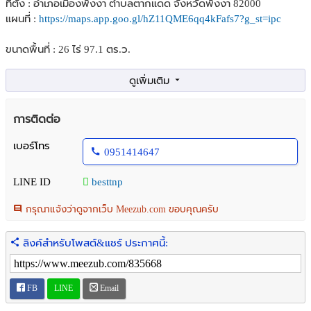
ที่ตั้ง : อำเภอเมืองพังงา ตำบลตากแดด จังหวัดพังงา 82000
แผนที่ :
https://maps.app.goo.gl/hZ11QME6qq4kFafs7?g_st=ipc
ขนาดพื้นที่ : 26 ไร่ 97.1 ตร.ว.
รายละเอียด
- เนื้อที่ 26 ไร่ 97.1 ตร.ว.
- ต้นปาล์ม 600 ต้น แบ่งเป็น 2 พันธุ์ใหญ่ คือ 1.พันธุ์ยูนิ 2.พันธุ์ยากาบิ
การติดต่อ
- สามารถต่อยอดทางธุรกิจได้เป็นอย่างดี กำไรงาม พื้นที่ผืนใหญ่
- พื้นที่อยู่ข้างหลัง การยางแห่งประเทศไทย จ.พังงา
เบอร์โทร
0951414647
สถานที่ใกล้เคียง
LINE ID
besttnp
- การยางแห่งประเทศไทย จ.พังงา
- ถนนเพชรเกษม
กรุณาแจ้งว่าดูจากเว็บ Meezub.com ขอบคุณครับ
- ปั้มน้ำมันบางจาก 300 เมตร
- ตัวเมืองพังงา 9.6 กิโลเมตร
ลิงค์สำหรับโพสต์&แชร์ ประกาศนี้:
- ตัวเมืองภูเก็ต 88 กิโลเมตร
- สถานที่ท่องเที่ยวอีกหลายแห่ง
FB
LINE
Email
ราคาขาย : ราคารวม 9,000,000 บาท (ราคาต่อรองได้ )
- สามารถรวมซื้อที่ดินแปลงติดกันหลายๆ เจ้าได้ ถ้าต้องการพื้นที่ใหญ่ทำ