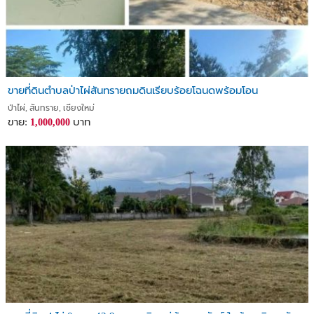
ขายที่ดินตำบลป่าไผ่สันทรายถมดินเรียบร้อยโฉนดพร้อมโอน
ป่าไผ่, สันทราย, เชียงใหม่
ขาย:
บาท
1,000,000