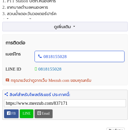
1. PTT Station ปตท.หนองหาร
2. เทศบาลตำบลหนองหาร
3. สวนน้ำเดอะวันวอเตอร์ปาร์ค
4. โรงพยาบาลสันทราย
5. วิทยาลัยพลังงานทดแทน มหาวิทยาลัย​แม่​โจ้
ที่ตั้ง เทศบาลเมืองแม่โจ้ อำเภอสันทราย เชียงใหม่
การติดต่อ
--------------------------------------------------------
เบอร์โทร
0818155028
สนใจชมบ้านหรือขอข้อมูลเพิ่มเติมได้ที่
คุณเอียด
LINE ID
0818155028
Tel. : 081-815-5028
ID Line : 0818155028
กรุณาแจ้งว่าดูจากเว็บ Meezub.com ขอบคุณครับ
ลิงค์สำหรับโพสต์&แชร์ ประกาศนี้:
FB
LINE
Email