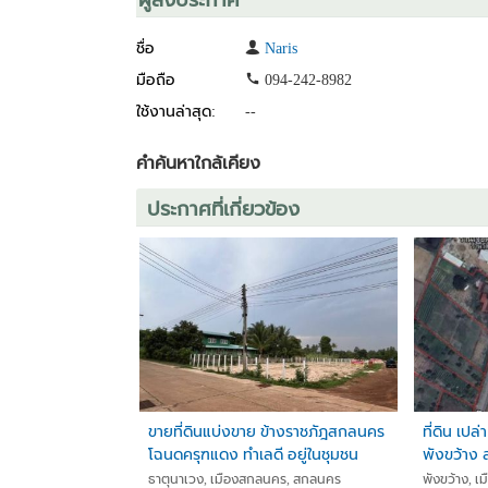
ชื่อ
Naris
มือถือ
094-242-8982
ใช้งานล่าสุด:
--
คำค้นหาใกล้เคียง
ประกาศที่เกี่ยวข้อง
ขายที่ดินแบ่งขาย ข้างราชภัฎสกลนคร
ที่ดิน เปล
โฉนดครุฑแดง ทำเลดี อยู่ในชุมชน
พังขว้าง
ธาตุนาเวง, เมืองสกลนคร, สกลนคร
พังขว้าง, 