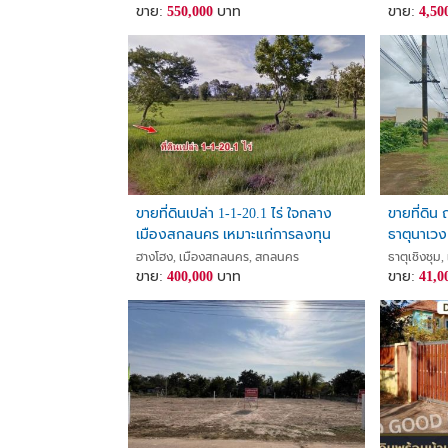
ขาย:
550,000
บาท
ขาย:
4,50
ขายที่ดินเปล่า 1-1-20.1 ไร่ ใจกลาง
ขายที่ดิน 
เมืองสกลนคร เหมาะแก่การลงทุน
ธาตุนาเว
จ.สกลนคร
ราชภัฏส
ฮางโฮง, เมืองสกลนคร, สกลนคร
ธาตุเชิงชุ
ขาย:
400,000
บาท
ขาย:
41,0