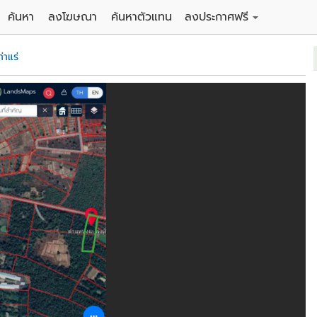
ค้นหา
ลงโฆษณา
ค้นหาตัวแทน
ลงประกาศฟรี
ดิน
ลงประกาศขายฟรี
่าแร่
าน
ลงประกาศให้เช่าฟรี
คอนโด
าวน์เฮาส์
 / โรงแรม
พาร์ทเม้นท์ / โรงแรม
์ / สำนักงาน
อาคารพาณิชย์ / สำนักงาน
ดัง
รงงาน / โกดัง