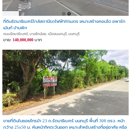
ที่ดินรัตนาธิเบศร์ใกล้สถานีรถไฟฟ้า80เมตร เหมาะสร้างคอนโด อพาร์ท
เม้นท์ บ้านพัก
ถนนรัตนาธิเบศร์, บางรักน้อย, เมืองนนทบุรี, นนทบุรี
ขาย:
บาท
140,000,000
ขายที่ดินในซอยไทรม้า 23 ถ.รัตนาธิเบศร์ นนทบุรี พื้นที่ 308 ตรว. หน้า
กว้าง 25x50 ม. หันหน้าทิศตะวันออก เหมาะสำหรับสร้างที่อยู่อาศัย หรือ