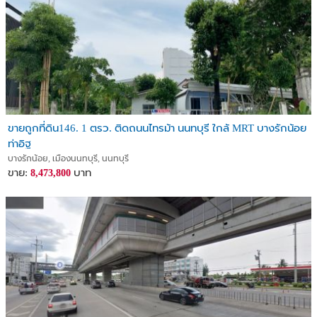
ขายถูกที่ดิน146. 1 ตรว. ติดถนนไทรม้า นนทบุรี ใกล้ MRT บางรักน้อย
ท่าอิฐ
บางรักน้อย, เมืองนนทบุรี, นนทบุรี
ขาย:
บาท
8,473,800