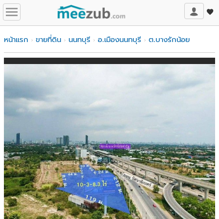
หน้าแรก
ขายที่ดิน
นนทบุรี
อ.เมืองนนทบุรี
ต.บางรักน้อย