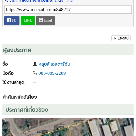
ลิงค์สำหรับโพสต์&แชร์ ประกาศนี้:
อําเภอ : เมืองนนทบุรี
จังหวัด: นนทบุรี
FB
LINE
Email
ติดต่อ ThaiTarco
Tel. 081-303-6969
Line : @thaitarco
แจ้งลบ
ThaiTarco Property Management ให้บริการ ฝากซื้อ ฝากขาย ที่ดิน-บ้าน
ผู้ลงประกาศ
ในกระเพาะหมู(คุ้งบางกะเจ้า) สุขสวัสดิ์ ราษฎร์บูรณะ
เขาใหญ่ปากช่อง กรุงเทพฯ และปริมณฑล
ชื่อ
หลุยส์ เฮสดาร์ซัน
ทำสัญญานายหน้ากับเรา 6 เดือน: เราทำการตลาดในการขายอสังหาฯให้
มือถือ
083-089-2289
ท่านเต็มรูปแบบทั้งออนไลน์ และ ออฟไลน์
ใช้งานล่าสุด:
--
คำค้นหาใกล้เคียง
ประกาศที่เกี่ยวข้อง