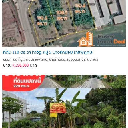
ที่ดิน 110 ตร.วา ท่าอิฐ-หมู่ 5 บางรักน้อย ราชพฤกษ์
ซอยท่าอิฐ-หมู่ 5 ถนนราชพฤกษ์, บางรักน้อย, เมืองนนทบุรี, นนทบุรี
ขาย:
บาท
7,590,000