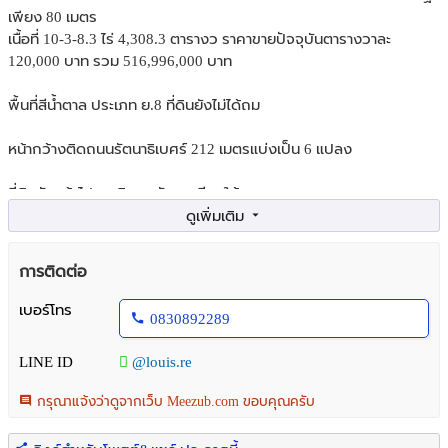
เพียง 80 เมตร
เนื้อที่ 10-3-8.3 ไร่ 4,308.3 ตารางว ราคาขายปัจจุบันตารางวาละ
120,000 บาท รวม 516,996,000 บาท
พื้นที่สีน้ำตาล ประเภท ย.8 ที่ดินยังไม่ได้ถม
หน้ากว้างติดถนนรัตนาธิเบศร์ 212 เมตรแบ่งเป็น 6 แปลง
ที่ดินหันหน้าไปทางทิศ ตะวันตกเฉียงใต้
การเดินทางสะดวกสบายโดย MRT สายสีม่วงและถนนที่กว้างขวาง
ห่างจาก MRT สายสีม่วง สถานีบางรักน้อยท่าอิฐเพียง 80 เมตร
การติดต่อ
ย่านราชพฤกษ์–รัตนาธิเบศร์เต็มไปด้วยหมู่บ้าน บริเวณโดยรอบมีสิ่งอาํ
เบอร์โทร
0830892289
นวยความสะดวกครบครันทั้ง ห้างสรรพสินค้า
สถานที่ออกกําลังกาย ร้านอาหาร สถานที่ราชการและ สํานักงานต่างๆ
LINE ID
@louis.re
พิกัด
กรุณาแจ้งว่าดูจากเว็บ Meezub.com ขอบคุณครับ
ถนน : ราชพฤกษ์- รัตนาธิเบศร์
ตําบล : บางรักน้อย