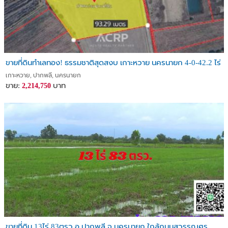
---
#ที่ดินนครนายก #ที่ดินปากพลี #ที่ดินวิวเขา #ที่ดินเกษตร #LandBank
#ลงทุนอสังหา #ที่ดินโฉนดครุฑแดง #ขายที่ดินนครนายก #ที่ดินใกล้เขา
ขายที่ดินทำเลทอง! ธรรมชาติสุดสงบ เกาะหวาย นครนายก 4-0-42.2 ไร่
ใหญ่ #อสังหาน่าลงทุน
เกาะหวาย, ปากพลี, นครนายก
ขาย:
บาท
2,214,750
ขายที่ดิน 13ไร่ 83ตรว.อ.ปากพลี จ.นครนายก ใกล้ถนนสุวรรณศร