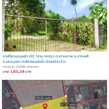
**15 ล้านบาท**
(เฉลี่ย 950,000 บาท/ไร่ หรือ 2,375 บาท/ตร.วา)
👉 รวมค่าโอนกรรมสิทธิ์
---
## 📞 สนใจนัดชมที่ดิน ติดต่อ:
**คุณเป้ ชัยพร**
โทร. [0829744749](tel:0829744749)
Line: happypea749
ขายที่สวนถมแล้ว 6ไร่ 3งาน 46ตรว ต.เกาะหวาย อ.ปากพลี
---
จ.นครนายก ใกล้คลองส่งน้ำ ด้านหน้ากว้าง
เกาะหวาย, ปากพลี, นครนายก
## 🔑
ขาย:
บาท
5,835,250
- ที่ดินนครนายก
- ที่ดินปากพลี
- ที่ดินวิวเขา
- ที่ดินทำเกษตร
- Land Bank นครนายก
- ที่ดินลงทุนใกล้เขาใหญ่
- ซื้อขายที่ดินโฉนดครุฑแดง