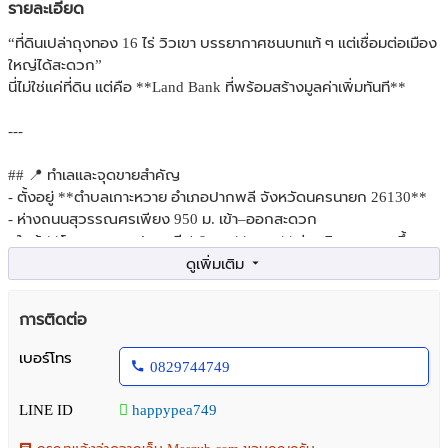
รายละเอียด
“ที่ดินเปล่าถุงทอง 16 ไร่ วิวเขา บรรยากาศชนบทแท้ ๆ แต่เชื่อมต่อเมือง
ใหญ่ได้สะดวก”
นี่ไม่ใช่แค่ที่ดิน แต่คือ **Land Bank ที่พร้อมสร้างมูลค่าเพิ่มทันที**
---
## 📍 ทำเลและจุดขายสำคัญ
- ตั้งอยู่ **ตำบลเกาะหวาย อำเภอปากพลี จังหวัดนครนายก 26130**
- ห่างถนนสุวรรณศรเพียง 950 ม. เข้า–ออกสะดวก
- ใกล้ **โรงพยาบาลปากพลี 4.6 กม.** และ **ด่านเนินหอม ทางขึ้น
อุทยานแห่งชาติเขาใหญ่ 23 กม.**
- วิวเขาในระยะไกล + สภาพดินอุดมสมบูรณ์ เหมาะปลูกต้นไม้ โตไว
สวยงาม
การติดต่อ
---
เบอร์โทร
0829744749
## 📑 รายละเอียดที่ดิน
LINE ID
happypea749
- เนื้อที่รวม **16-0-45.2 ไร่** (โฉนดครุฑแดง 3 โฉนด พร้อมโอน)
- หน้ากว้างติดถนน **40 ม.** ลึกเฉลี่ย **220 ม.**