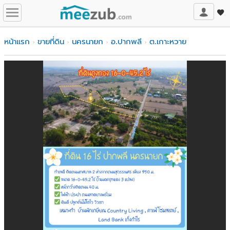
หน้าแรก
ขายที่ดิน
นครนายก
อ.ปากพลี
ต.เกาะหวาย