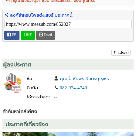
กรุณาแจ้งว่าดูจากเว็บ Meezub.com ขอบคุณครับ
- รูปทรงหลายเหลี่ยม ใช้งานได้หลากหลาย
- ผังเมืองสีเขียว : **ชนบทและเกษตรกรรม**
ลิงค์สำหรับโพสต์&แชร์ ประกาศนี้:
- ถนนเทศบาล 2 (ลาดยางกว้าง 6 ม.)
- สาธารณูปโภคครบ : ไฟฟ้า / ประปา / ถนน
FB
LINE
Email
📍 พิกัด Google Maps:
https://maps.app.goo.gl/TiffkcbP9heNM5Ww9
---
แจ้งลบ
## 💡 ศักยภาพการลงทุน
ผู้ลงประกาศ
- เหมาะทำ **บ้านพักเกษียณสไตล์ Country Living**
- ลงทุนเป็น **Land Bank** เพื่อเก็งกำไรในอนาคต
ชื่อ
คุณเป้ ชัยพร อินทรกุญชร
- สร้าง **คาเฟ่ / โฮมสเตย์เชิงเกษตร** ตอบโจทย์นักท่องเที่ยวสาย
มือถือ
082-974-4749
ธรรมชาติ
ใช้งานล่าสุด:
--
- ทำเลเชื่อมต่อ **สระบุรี – ปราจีนบุรี – เขาใหญ่** = จุดยุทธศาสตร์ด้าน
การเดินทางและท่องเที่ยว
คำค้นหาใกล้เคียง
---
ประกาศที่เกี่ยวข้อง
## 💰 ราคาเสนอขาย