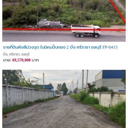
ขายที่ดินผังสีม่วงจุด ในนิคมปิ่นทอง 2 บึง ศรีราชา ชลบุรี FP-0415
บึง, ศรีราชา, ชลบุรี
ขาย:
บาท
69,570,000