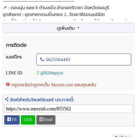
-----------------------------------------------
📌 : ดอนนุ่น ซอย 8 ตำบลบึง อำเภอศรีราชา จังหวัดชลบุรี
จุดสังเกต : อุตสาหกรรมปิ่นทอง 2, วัดเขาชีธรรมมนิมิต
🎀 : ที่ดินเปล่า 1 ไร่ ติดถนนสาธารณะ เดินเข้า-ออกได้หลายเส้นทาง ห่าง
จากทางด่วนมอเตอร์เวย์เพียง 10 นาที ตั้งอยู่พื้นที่พัฒนาใหม่ eec สิ่ง
อำนวยความสะดวกครบครัน
--------------------------------------------
การติดต่อ
📍สถานที่ใกล้เคียง :
- อุตสาหกรรมปิ่นทอง 2
เบอร์โทร
0625564493
- วัดเขาชีธรรมนิมิต
- วัดเขาตะแบก
LINE ID
@924npyoi
- สภ.หนองขาม
- เจ พาร์ค J-Park
กรุณาแจ้งว่าดูจากเว็บ Meezub.com ขอบคุณครับ
- เซ็นทรัล ศรีราชา
- Big C
ลิงค์สำหรับโพสต์&แชร์ ประกาศนี้:
- Lotus
- โรงพยาบาลพญาไท ศรีราชา
- มหาวิทยาลัยเกษตรศาสตร์
FB
LINE
Email
🚘การเดินทาง :
- ถนน331
- ถนนดอนนุ่น