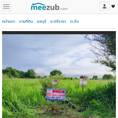
หน้าแรก
ขายที่ดิน
ชลบุรี
อ.ศรีราชา
ต.บึง