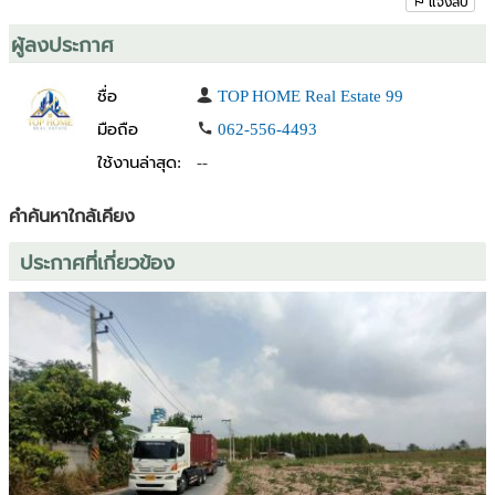
แจ้งลบ
- ถนนหนองปรือ-เขาชี
- ถนนศรีราชา
ผู้ลงประกาศ
- มอเตอร์เวย์ หมายเลข7
---------------------------------------------
ชื่อ
TOP HOME Real Estate 99
สิ่งอำนวยความสะดวก :
มือถือ
062-556-4493
- ปั๊มน้ำมัน
ใช้งานล่าสุด:
--
- ร้านสะดวกซื้อ7-11
- ร้านซักผ้า ตู้หยอดเหรียญ
- ตู้กดน้ำ ตู้หยอดเหรียญ
คำค้นหาใกล้เคียง
- สนามกอล์ฟ
ประกาศที่เกี่ยวข้อง
✅️ราคาพิเศษ 1.9 ล้านบาท