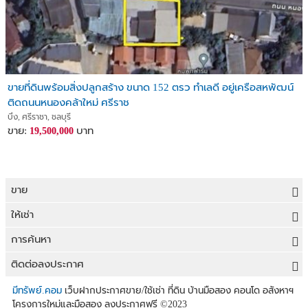
ขายที่ดินพร้อมสิ่งปลูกสร้าง ขนาด 152 ตรว ทำเลดี อยู่เครือสหพัฒน์
ติดถนนหนองคล้าใหม่ ศรีราช
บึง, ศรีราชา, ชลบุรี
ขาย:
บาท
19,500,000
ขาย
ขายที่ดิน
ให้เช่า
ขายบ้าน
ให้เช่าที่ดิน
การค้นหา
ขายคอนโด
ให้เช่าบ้าน
ขายที่ดิน
ติดต่อลงประกาศ
ขายทาวน์เฮาส์
ให้เช่าคอนโด
ประกาศขายที่ดิน
ลงประกาศขายฟรี
มีทรัพย์.คอม
เว็บฝากประกาศขาย/ใช้เช่า ที่ดิน บ้านมือสอง คอนโด อสังหาฯ
ขายอาคารพาณิชย์
โครงการใหม่และมือสอง ลงประกาศฟรี
©2023
ให้เช่าทาวน์เฮาส์