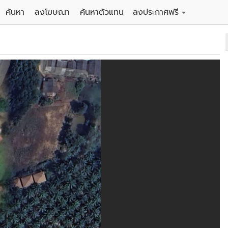
ค้นหา
ลงโฆษณา
ค้นหาตัวแทน
ลงประกาศฟรี
ดิน
ลงประกาศขายฟรี
าน
ลงประกาศให้เช่าฟรี
คอนโด
าวน์เฮาส์
 / โรงแรม
พาร์ทเม้นท์ / โรงแรม
์ / สำนักงาน
อาคารพาณิชย์ / สำนักงาน
ดัง
รงงาน / โกดัง