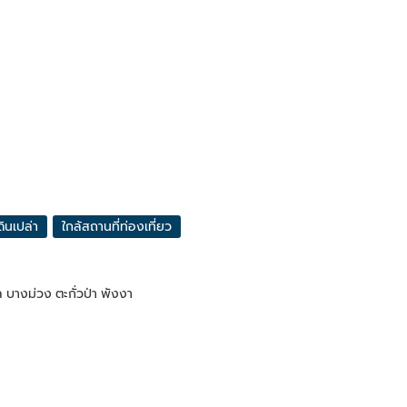
่ดินเปล่า
ใกล้สถานที่ท่องเที่ยว
 บางม่วง ตะกั่วป่า พังงา