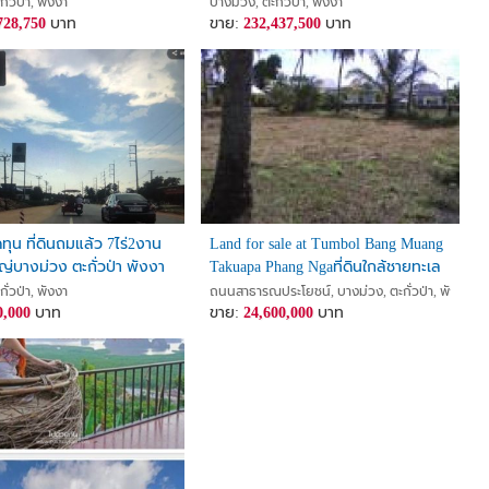
ั่วป่า, พังงา
บางม่วง, ตะกั่วป่า, พังงา
728,750
บาท
ขาย:
232,437,500
บาท
ทุน ที่ดินถมแล้ว 7ไร่2งาน
Land for sale at Tumbol Bang Muang
่บางม่วง ตะกั่วป่า พังงา
Takuapa Phang Ngaที่ดินใกล้ชายทะเล
 ลดราคา ไร่ละไม่ถึงล้าน
ต.บางม่วง อ.ตะกั่วป่า จ.พังงา 7-1-83
ั่วป่า, พังงา
ถนนสาธารณประโยชน์, บางม่วง, ตะกั่วป่า, พังงา
0,000
บาท
ไร่ ราคา 24.6ล้าน
ขาย:
24,600,000
บาท