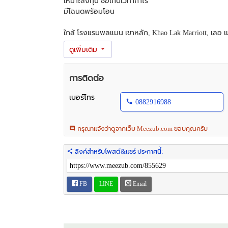
เหมาะลงทุน ซื้อเก็บใว้ทำกำไร
มีโฉนดพร้อมโอน
ใกล้ โรงแรมพูลแมน เขาหลัก, Khao Lak Marriott, เลอ เ
ที่อยู่ :ต.บางม่วงอ.ตะกั่วป่า จ.พังงา
สนใจติดต่อคุณลี :086-4246-894
การติดต่อ
ID Line: 0882916988
L877
เบอร์โทร
0882916988
กรุณาแจ้งว่าดูจากเว็บ Meezub.com ขอบคุณครับ
ลิงค์สำหรับโพสต์&แชร์ ประกาศนี้:
FB
LINE
Email