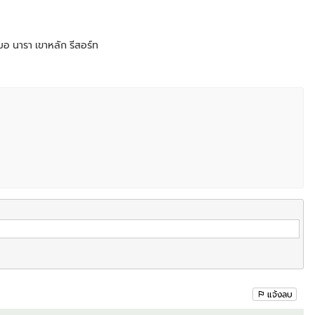
มอ นารา เขาหลัก รีสอร์ท
แจ้งลบ