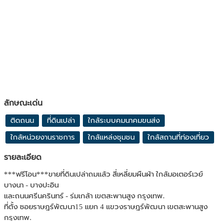
ลักษณะเด่น
ติดถนน
ที่ดินเปล่า
ใกล้ระบบคมนาคมขนส่ง
ใกล้หน่วยงานราชการ
ใกล้แหล่งชุมชน
ใกล้สถานที่ท่องเที่ยว
รายละเอียด
***ฟรีโอน***ขายที่ดินเปล่าถมแล้ว สี่เหลี่ยมผืนผ้า ใกล้มอเตอร์เวย์
บางนา - บางปะอิน
และถนนศรีนครินทร์ - ร่มเกล้า เขตสะพานสูง กรุงเทพ.
ที่ตั้ง ซอยราษฎร์พัฒนา15 แยก 4 แขวงราษฎร์พัฒนา เขตสะพานสูง
กรุงเทพ.