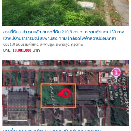
ขายที่ดินเปล่า ถมแล้ว ขนาดที่ดิน 210.9 ตร.ว. ถ.รามคำแหง 150 ทาง
เข้าหมู่บ้านธารารมณ์ สะพานสูง กทม ใกล้รถไฟฟ้าสถานีน้อมเกล้า
ซอย150 ถนนรามคำแหง, สะพานสูง, สะพานสูง, กรุงเทพ
ขาย:
บาท
18,981,000