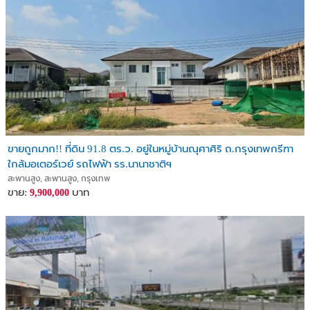
ขายถูกมาก!! ที่ดิน 91.8 ตร.ว. อยู่ในหมู่บ้านณุศาศิริ ถ.กรุงเทพกรีฑา
ใกล้มอเตอร์เวย์ รถไฟฟ้า รร.นานาชาติฯ
สะพานสูง, สะพานสูง, กรุงเทพ
ขาย:
บาท
9,900,000