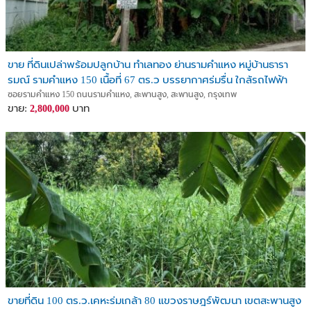
#เช่าคอนโด
#บ้านปริมณฑล #ที่ดินภาคเหนือ #ขายคอนโดพัทยา #บ้านหรูพัทยา #พูล
วิลล่า
#บ้านใหม่พัทยา #บ้านพร้อมโอน #อสังหาพัทยา #บ้านLuxury #ราคาต่อ
ขาย ที่ดินเปล่าพร้อมปลูกบ้าน ทำเลทอง ย่านรามคำแหง หมู่บ้านธารา
รองได้
รมณ์ รามคำแหง 150 เนื้อที่ 67 ตร.ว บรรยากาศร่มรื่น ใกล้รถไฟฟ้า
#ที่ดินกรุงเทพ #ที่ดินเขาใหญ่ #บ้านเขาใหญ่ #บ้านปากช่อง #ที่ดิน
สายสีส้ม
ซอยรามคำแหง 150 ถนนรามคำแหง, สะพานสูง, สะพานสูง, กรุงเทพ
ปากช่อง
ขาย:
บาท
2,800,000
#เชียงใหม่ #บ้านเชียงใหม่ #ระยอง #บ้านระยอง #อาคารพาณิชย์
เชียงใหม่ #ที่ดินกรุงเทพ
ขายที่ดิน 100 ตร.ว.เคหะร่มเกล้า 80 แขวงราษฎร์พัฒนา เขตสะพานสูง