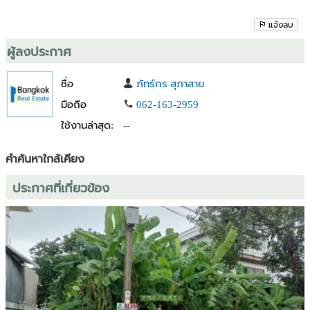
-ใกล้ สถานีรถไฟฟ้าสีส้ม สถานีรามคำแหง
-ใกล้ โรงพยาบาลรามคำแหง 2
แจ้งลบ
-ใกล้ สำนักงานเขตสะพานสูง
-ใกล้ ตลาดจ่าศาล ตลาดสดเคหะร่มเกล้า
ผู้ลงประกาศ
-ใกล้ เซเว่น อีเลฟเว่น หลายสาขา CJ Lotus และ Top Daily
ชื่อ
ภัทร์กร สุภาสาย
สถานศึกษา หลายสถาบัน
มือถือ
062-163-2959
-โรงเรียน เตรียมอุดมศึกษาน้อมเกล้า
ใช้งานล่าสุด:
--
-โรงเรียน นวมินทราชินูทิศ เตรียมอุดมศึกษาน้อมเกล้า สัมมากร
-โรงเรียน รัตนโกสินทร์สมโภช ลาดกระบัง
-โรงเรียน สุเหร่าซีรอ
คำค้นหาใกล้เคียง
-โรงเรียน วิทยานนท์
ประกาศที่เกี่ยวข้อง
-โรงเรียน สามแยกคลองหลอแหล
-โรงเรียน โสมาภานุสรณ์
คุณณัทกร(บอล นายหน้า) 062-1632959 lineID :bornkung
รับฝากขาย/หาซื้อ บ้าน คอนโด ที่ดิน ฯลฯ ทั่วประเทศ.
ติดต่อสอบถามได้ นายหน้าใจดีครับ ***ติดเจ้าของโดยตรงทุก
ทรัพย์100%***
ต้องการพิกัดแผนที่ หรือข้อมูลเพิ่มเติม แชท/โทร มาคุยได้ครับ
#ขายที่ดินสวย #ขายบ้านสวย #ขายคอนโด #ทาวน์โฮม#บ้านกรุงเทพ