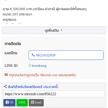
-ขาย 8,500,000 บาท (ค่าโอน ค่าภาษี ผู้ขายออกให้ทั้งหมด)
-ขนาด 205 ตารางวา
-ครุฑแดง
-หน้ากว้าง 22 เมตร
-ถนนสาธารณะ
-รังวัดเรียบร้อย
-ใกล้มอเตอร์เวย์ บางนา - บางปะอิน และถนนศรีนครินทร์ - ร่มเกล้า
การติดต่อ
-เดินทางสะดวกมาก หลีกเลี่ยงรถติด และเงียบสงบมาก มีทางเข้าออกได้
หลายทางมาก
เบอร์โทร
0621632959
-ใกล้หมู่บ้าน Hi End และ Luxury รอบๆจำนวนมาก
LINE ID
bornkung
เส้นทางสถานที่ใกล้เคียง
-ถนน รามคำแหง ซอยมีสทีน รามคำแหง 164
กรุณาแจ้งว่าดูจากเว็บ Meezub.com ขอบคุณครับ
-ถนน ราษฎร์พัฒนา
-ถนน เคหะร่มเกล้า
ลิงค์สำหรับโพสต์&แชร์ ประกาศนี้:
-ถนน ร่มเกล้า
-ถนน เลียบมอเตอร์เวย์ 3901 เลียบด่านทับช้าง1
-ถนน ตัดใหม่ ศรีนครินทร์ - ร่มเกล้า
FB
LINE
Email
-แอร์พอร์ตลิ้ง ทับช้าง ประมาณ 20 นาที