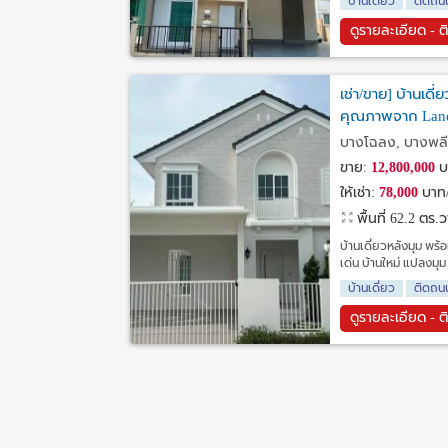
บ้านเดี่ยว
ติดถน
ดูรายละเอียด - ต
เช่า/ขาย] บ้านเดี
คุณภาพจาก Land
บางโฉลง, บางพลี
ขาย:
12,800,000
บ
ให้เช่า:
78,000
บาท/
พื้นที่ 62.2 ตร.
บ้านเดี่ยวหลังมุม พร
เด่น บ้านใหม่ แปลงมุม
บ้านเดี่ยว
ติดถน
ดูรายละเอียด - ต