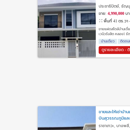
ประชาธิปัตย์, ธัญบุ
ขาย:
4,990,000
บา
พื้นที่ 41 ตร.วา
ขายแฝดสไตล์บ้านเดี่ย
เวนิวรังสิต คลอง1 ธั
บ้านเดี่ยว
ติดถน
ดูรายละเอียด - ต
ขายและให้เช่าบ้า
บินสุวรรณภูมิแล
ราชาเทวะ, บางพลี