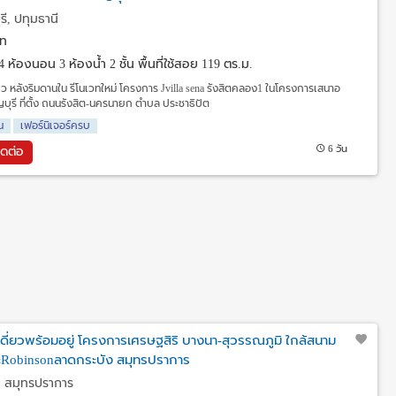
รี, ปทุมธานี
ท
4 ห้องนอน 3 ห้องน้ำ 2 ชั้น พื้นที่ใช้สอย 119 ตร.ม.
ว หลังริมดานใน รีโนเวทใหม่ โครงการ Jvilla sena รังสิตคลอง1 ในโครงการเสนาอ
ญบุรี ที่ตั้ง ถนนรังสิต-นครนายก ตำบล ประชาธิปัต
น
เฟอร์นิเจอร์ครบ
6 วัน
ิดต่อ
นเดี่ยวพร้อมอยู่ โครงการเศรษฐสิริ บางนา-สุวรรณภูมิ ใกล้สนาม
ะRobinsonลาดกระบัง สมุทรปราการ
, สมุทรปราการ