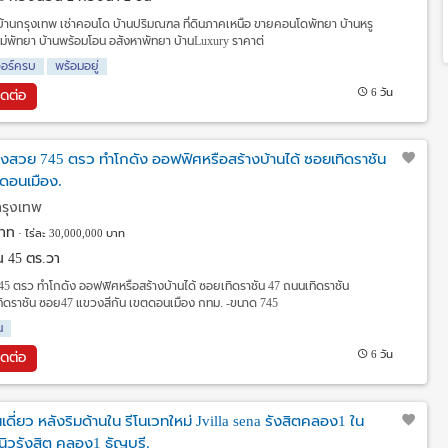
้านกรุงเทพ เช่าคอนโด บ้านปริมณฑล ที่ดินภาคเหนือ ขายคอนโดพัทยา บ้านหรู
ใหม่พัทยา บ้านพร้อมโอน อสังหาพัทยา บ้านLuxury ราคาต่
จอร์ครบ
พร้อมอยู่
6 วัน
ิดต่อ
ปลงสวย 745 ตรว ทำโกดัง ออฟฟิศหรือสร้างบ้านได้ ซอยเทิดราชัน
 ดอนเมือง.
กรุงเทพ
าท
ไร่ละ 30,000,000 บาท
งาน 45 ตร.วา
45 ตรว ทำโกดัง ออฟฟิศหรือสร้างบ้านได้ ซอยเทิดราชัน 47 ถนนเทิดราชัน
นเทิดราชัน ซอย47 แขวงสีกัน เขตดอนเมือง กทม. -ขนาด 745
น
6 วัน
ิดต่อ
ดี่ยว หลังริมด้านใน รีโนเวทใหม่ Jvilla sena รังสิตคลอง1 ใน
ิวรังสิต คลอง1 ธัญบุรี.