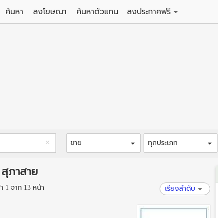
ค้นหา
ลงโฆษณา
ค้นหาตัวแทน
ลงประกาศฟรี
ดิน
ลงประกาศขายฟรี
าน
ลงประกาศให้เช่าฟรี
คอนโด
าวน์เฮาส์
 / โรงแรม
พาร์ทเม้นท์ / โรงแรม
์ / สำนักงาน
อาคารพาณิชย์ / สำนักงาน
ดัง
รงงาน / โกดัง
ขาย
ทุกประเภท
 สุภาสาย
 1 จาก 13 หน้า
เรียงลำดับ