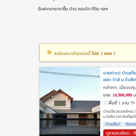
รับฝากขาย/หาซื้อ บ้าน คอนโด ที่ดิน ฯลฯ
ลงโฆษณาตำแหน่งนี้
โปร! 1 แถม 1
ขายด่วน] บ้านเดี่
เยอะ ใกล้ ม.รังสิ
หลักหก, เมืองปทุม
ขาย:
14,900,000
บ
พื้นที่ 1 งาน 7
บ้านเดี่ยวแปลงใหญ่ 
ม.รังสิต ราคาคุ้มที่ส
บ้านเดี่ยว
ติดถน
ดูรายละเอียด - ต