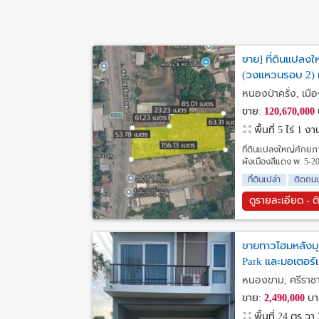
ขาย] ที่ดินแปลงใ
(วงแหวนรอบ 2) ท
หนองป่าครั่ง, เมือ
ขาย:
120,670,000
พื้นที่ 5 ไร่ 1 
ที่ดินแปลงใหญ่ศักยภา
ผังเมืองสีแดง พ. 5-20
ที่ดินเปล่า
ติดถน
ดูรายละเอียด - ต
ขายทาวโฮมหลังมุม
Park และมอเตอร์เว
หนองขาม, ศรีราชา,
ขาย:
2,490,000
บา
พื้นที่ 24 ตร.วา