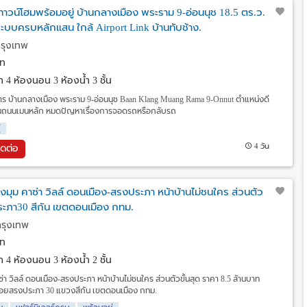
าวน์โฮมพร้อมอยู่ บ้านกลางเมือง พระราม 9-อ่อนนุช 18.5 ตร.ว.
ะบบครบหลักแสน ใกล้ Airport Link บ้านทับช้าง.
กรุงเทพ
ท
วา
4 ห้องนอน 3 ห้องน้ำ 3 ชั้น
การ บ้านกลางเมือง พระราม 9-อ่อนนุช Baan Klang Muang Rama 9-Onnut ตำแหน่งดี
่บนถนนเมนหลัก หมดปัญหาเรื่องการจอดรถหรือกลับรถ
่
4 วัน
ิดต่อ
งมุม คาซ่า วิลล์ ดอนเมือง-สรงประภา หน้าบ้านไม่ชนใคร ส่วนตัว
ระภา30 สีกัน เขตดอนเมือง กทม.
กรุงเทพ
ท
วา
4 ห้องนอน 3 ห้องน้ำ 2 ชั้น
่า วิลล์ ดอนเมือง-สรงประภา หน้าบ้านไม่ชนใคร ส่วนตัวขั้นสุด ราคา 8.5 ล้านบาท
ง ซอยสรงประภา 30 แขวงสีกัน เขตดอนเมือง กทม.