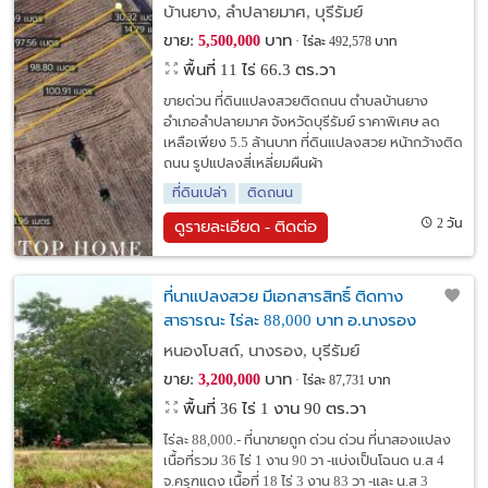
บ้านยาง, ลำปลายมาศ, บุรีรัมย์
ขาย:
บาท
5,500,000
ไร่ละ 492,578 บาท
พื้นที่ 11 ไร่ 66.3 ตร.วา
ขายด่วน ที่ดินแปลงสวยติดถนน ตำบลบ้านยาง
อำเภอลำปลายมาศ จังหวัดบุรีรัมย์ ราคาพิเศษ ลด
เหลือเพียง 5.5 ล้านบาท ที่ดินแปลงสวย หน้ากว้างติด
ถนน รูปแปลงสี่เหลี่ยมผืนผ้า
ที่ดินเปล่า
ติดถนน
2 วัน
ดูรายละเอียด - ติดต่อ
ที่นาแปลงสวย มีเอกสารสิทธิ์ ติดทาง
สาธารณะ ไ่ร่ละ 88,000 บาท อ.นางรอง
บุรีรัมย์
หนองโบสถ์, นางรอง, บุรีรัมย์
ขาย:
บาท
3,200,000
ไร่ละ 87,731 บาท
พื้นที่ 36 ไร่ 1 งาน 90 ตร.วา
ไร่ละ 88,000.- ที่นาขายถูก ด่วน ด่วน ที่นาสองแปลง
เนื้อที่รวม 36 ไร่ 1 งาน 90 วา -แบ่งเป็นโฉนด น.ส 4
จ.ครุฑแดง เนื้อที่ 18 ไร่ 3 งาน 83 วา -และ น.ส 3