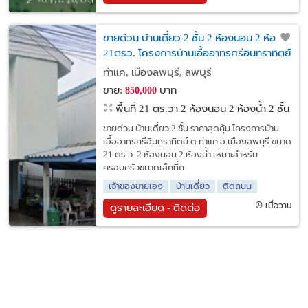
ขายด่วน บ้านเดี่ยว 2 ชั้น 2 ห้องนอน 2 ห้องน้ำ
21ตรว. โครงการบ้านเอื้ออาทรศรีอินทราทิตย์
ต.ท่าแค อ.เมืองลพบุรี
ท่าแค, เมืองลพบุรี, ลพบุรี
ขาย:
บาท
850,000
พื้นที่ 21 ตร.วา
2 ห้องนอน 2 ห้องน้ำ 2 ชั้น
ขายด่วน บ้านเดี่ยว 2 ชั้น ราคาสุดคุ้ม โครงการบ้าน
เอื้ออาทรศรีอินทราทิตย์ ต.ท่าแค อ.เมืองลพบุรี ขนาด
21 ตร.ว. 2 ห้องนอน 2 ห้องน้ำ เหมาะสำหรับ
ครอบครัวขนาดเล็กที่ก
เจ้าของขายเอง
บ้านเดี่ยว
ติดถนน
เมื่อวาน
ดูรายละเอียด - ติดต่อ