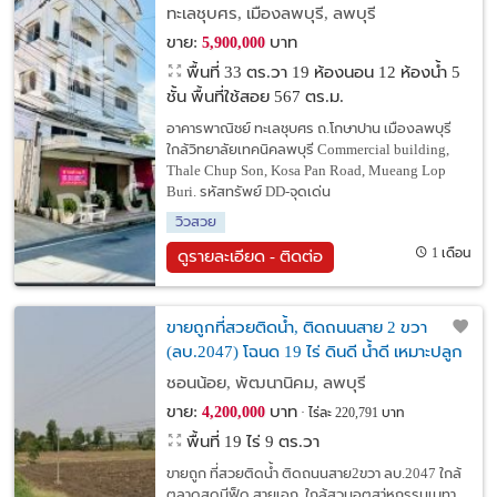
ทะเลชุบศร, เมืองลพบุรี, ลพบุรี
ขาย:
บาท
5,900,000
พื้นที่ 33 ตร.วา
19 ห้องนอน 12 ห้องน้ำ 5
ชั้น พื้นที่ใช้สอย 567 ตร.ม.
อาคารพาณิชย์ ทะเลชุบศร ถ.โกษาปาน เมืองลพบุรี
ใกล้วิทยาลัยเทคนิคลพบุรี Commercial building,
Thale Chup Son, Kosa Pan Road, Mueang Lop
Buri. รหัสทรัพย์ DD-จุดเด่น
วิวสวย
1 เดือน
ดูรายละเอียด - ติดต่อ
ขายถูกที่สวยติดน้ำ, ติดถนนสาย 2 ขวา
(ลบ.2047) โฉนด 19 ไร่ ดินดี น้ำดี เหมาะปลูก
ทุเรียน.
ชอนน้อย, พัฒนานิคม, ลพบุรี
ขาย:
บาท
4,200,000
ไร่ละ 220,791 บาท
พื้นที่ 19 ไร่ 9 ตร.วา
ขายถูก ที่สวยติดน้ำ ติดถนนสาย2ขวา ลบ.2047 ใกล้
ตลาดสดบีฟู็ด สายเอก, ใกล้สวนอุตสา่หกรรมเบทา