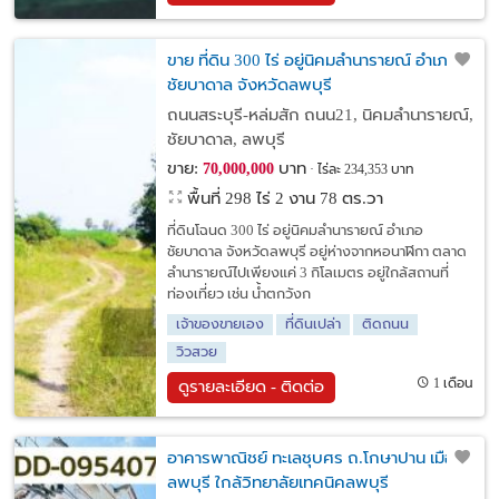
ขาย ที่ดิน 300 ไร่ อยู่นิคมลำนารายณ์ อำเภอ
ชัยบาดาล จังหวัดลพบุรี
ถนนสระบุรี-หล่มสัก ถนน21, นิคมลำนารายณ์,
ชัยบาดาล, ลพบุรี
ขาย:
บาท
70,000,000
ไร่ละ 234,353 บาท
พื้นที่ 298 ไร่ 2 งาน 78 ตร.วา
ที่ดินโฉนด 300 ไร่ อยู่นิคมลำนารายณ์ อำเภอ
ชัยบาดาล จังหวัดลพบุรี อยู่ห่างจากหอนาฬิกา ตลาด
ลำนารายณ์ไปเพียงแค่ 3 กิโลเมตร อยู่ใกล้สถานที่
ท่องเที่ยว เช่น น้ำตกวังก
เจ้าของขายเอง
ที่ดินเปล่า
ติดถนน
วิวสวย
1 เดือน
ดูรายละเอียด - ติดต่อ
อาคารพาณิชย์ ทะเลชุบศร ถ.โกษาปาน เมือง
ลพบุรี ใกล้วิทยาลัยเทคนิคลพบุรี