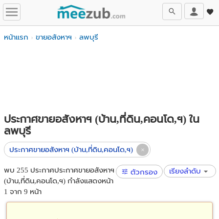
หน้าแรก
ขายอสังหาฯ
ลพบุรี
ประกาศขายอสังหาฯ (บ้าน,ที่ดิน,คอนโด,ฯ) ใน
ลพบุรี
ประกาศขายอสังหาฯ (บ้าน,ที่ดิน,คอนโด,ฯ)
พบ 255 ประกาศประกาศขายอสังหาฯ
เรียงลำดับ
ตัวกรอง
(บ้าน,ที่ดิน,คอนโด,ฯ) กำลังแสดงหน้า
1 จาก 9 หน้า