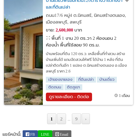
บ้านเดี่ยวพร้อมที่ดิน120ตารางวาได้ทั้งบ้าน
และที่ดินเปล่า
ถนน17/6 หมู่4 ต.นิคมสร้, นิคมสร้างตนเอง,
เมืองลพบุรี, ลพบุรี
ขาย:
บาท
2,600,000
พื้นที่ 1 งาน 20 ตร.วา
2 ห้องนอน 2
ห้องน้ำ พื้นที่ใช้สอย 90 ตร.ม.
บ้านพร้อมที่ดิน 120 ตร.ว. เหลือพื้นที่ทำสวน สร้าง
บ้านเพิ่มได้ แถมจัดสวนให้ฟรี ได้บ้าน 1 หลัง ที่ดิน
เปล่าติดกันอีก 1 แปลง ต.นิคมสร้างตนเอง อ.เมือง
ลพบุรี ราคา 2.6
เจ้าของขายเอง
ที่ดินเปล่า
บ้านเดี่ยว
ติดถนน
ติดภูเขา
1 เดือน
ดูรายละเอียด - ติดต่อ
1
2
9
›
...
แชร์หน้านี้:
FB
LINE
Email