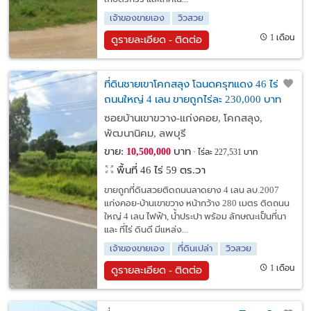
เจ้าของขายเอง
วิวสวย
1 เดือน
ดูรายละเอียด - ติดต่อ
ที่ดินชายเขาโคกสลุง โฉนดครุฑแดง 46 ไร่ ติด
ถนนใหญ่ 4 เลน ขายถูกไร่ละ 230,000 บาท
ซอยบ้านเขาขวาง-แก่งคอย, โคกสลุง,
พัฒนานิคม, ลพบุรี
ขาย:
บาท
10,500,000
ไร่ละ 227,531 บาท
พื้นที่ 46 ไร่ 59 ตร.วา
ขายถูกที่ดินสวยติดถนนลาดยาง 4 เลน ลบ.2007
แก่งคอย-บ้านเขาขวาง หน้ากว้าง 280 เมตร ติดถนน
ใหญ่ 4 เลน ไฟฟ้า, น้ำประปา พร้อม ลักษณะเป็นที่นา
และ ที่ไร่ ดินดี มีแหล่ง...
เจ้าของขายเอง
ที่ดินเปล่า
วิวสวย
1 เดือน
ดูรายละเอียด - ติดต่อ