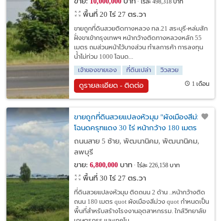
ขาย:
บาท
10,000,000
ไร่ละ 498,318 บาท
พื้นที่ 20 ไร่ 27 ตร.วา
ขายถูกที่ดินสวยติดทางหลวง ทล.21 สระบุรี-หล่มสัก
ฝั่งขาเข้ากรุงเทพฯ หน้ากว้างติดทางหลวงหลัก 55
เมตร ถมส่วนหน้าไว้บางส่วน ทำเลการค้า การลงทุน
น้ำไม่ท่วม 1000 โฉนด...
เจ้าของขายเอง
ที่ดินเปล่า
วิวสวย
1 เดือน
ดูรายละเอียด - ติดต่อ
ขายถูกที่ดินสวยแปลงหัวมุม "ผังเมืองสีม่วง"
โฉนดครุฑแดง 30 ไร่ หน้ากว้าง 180 เมตร
ถนนสาย 5 ซ้าย, พัฒนานิคม, พัฒนานิคม,
ลพบุรี
ขาย:
บาท
6,800,000
ไร่ละ 226,158 บาท
พื้นที่ 30 ไร่ 27 ตร.วา
ที่ดินสวยแปลงหัวมุม ติดถนน 2 ด้าน ..หน้ากว้างติด
ถนน 180 เมตร quot ผังเมืองสีม่วง quot กำหนดเป็น
พื้นที่สำหรับสร้างโรงงานอุตสาหกรรม. ใกล้วิทยาลัย
เกษตรกรร และเทคโน...