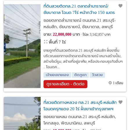
ที่ดินสวยติดทล.21 ตลาดลำนารายณ์/
ชัยบาดาล โฉนด 7ไร่ หน้ากว้าง 150 เมตร
ซอยตลาดลำนารายณ์ ถนนทล.21 สระบุรี-
หล่มสัก, ชัยนารายณ์, ชัยบาดาล, ลพบุรี
ขาย:
บาท
22,000,000
ไร่ละ 3,142,857 บาท
พื้นที่ 7 ไร่
ขายถูกที่ดินสวยติดทล.21 สระบุรี หล่มสัก ฝั่งขาขี้น
บริเวณแยกทางเข้าตลาดลำนารายณ์ เหมาะสร้างปั้ม,
สร้างโชว์รูม, สร้างที่อยู่อาศัย, หรือประกอบธุรกิจอื่นๆ
.. โฉนดค...
เจ้าของขายเอง
ติดภูเขา
วิวสวย
1 เดือน
ดูรายละเอียด - ติดต่อ
ที่สวยติดทางหลวง ทล.21 สระบุรี-หล่มสัก
โฉนดครุฑแดง 20 ไร่ ฝั่งขาเข้ากรุงเทพฯ
ซอยเขาแหลม ถนนทล.21 สระบุรี-หล่มสัก,
โคกสลุง, พัฒนานิคม, ลพบุรี