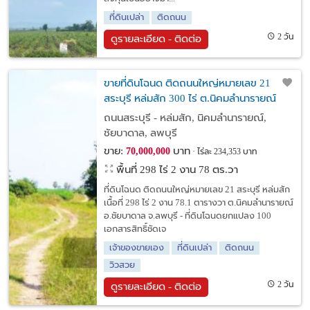
ที่ดินเปล่า
ติดถนน
2 วัน
ดูรายละเอียด - ติดต่อ
ขายที่ดินโฉนด ติดถนนใหญ่หมายเลข 21
สระบุรี หล่มสัก 300 ไร่ ต.นิคมลำนารายณ์
อ.ชัยบาดาล จ.ลพบุรี
ถนนสระบุรี - หล่มสัก, นิคมลำนารายณ์,
ชัยบาดาล, ลพบุรี
ขาย:
บาท
70,000,000
ไร่ละ 234,353 บาท
พื้นที่ 298 ไร่ 2 งาน 78 ตร.วา
ที่ดินโฉนด ติดถนนใหญ่หมายเลข 21 สระบุรี หล่มสัก
เนื้อที่ 298 ไร่ 2 งาน 78.1 ตารางวา ต.นิคมลำนารายณ์
อ.ชัยบาดาล จ.ลพบุรี - ที่ดินโฉนดยกแปลง 100
เอกสารสิทธิ์ชัดเจ
เจ้าของขายเอง
ที่ดินเปล่า
ติดถนน
วิวสวย
2 วัน
ดูรายละเอียด - ติดต่อ