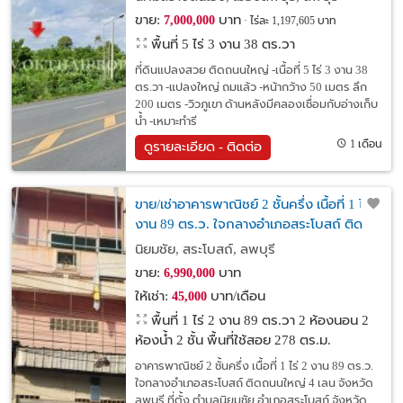
ขาย:
บาท
7,000,000
ไร่ละ 1,197,605 บาท
พื้นที่ 5 ไร่ 3 งาน 38 ตร.วา
ที่ดินแปลงสวย ติดถนนใหญ่ -เนื้อที่ 5 ไร่ 3 งาน 38
ตร.วา -แปลงใหญ่ ถมแล้ว -หน้ากว้าง 50 เมตร ลึก
200 เมตร -วิวภูเขา ด้านหลังมีคลองเชื่อมกับอ่างเก็บ
น้ำ -เหมาะทำรี
1 เดือน
ดูรายละเอียด - ติดต่อ
ขาย/เช่าอาคารพาณิชย์ 2 ชั้นครึ่ง เนื้อที่ 1 ไร่ 2
งาน 89 ตร.ว. ใจกลางอำเภอสระโบสถ์ ติด
ถนนใหญ่ 4 เลน จังหวัดลพบุรี
นิยมชัย, สระโบสถ์, ลพบุรี
ขาย:
บาท
6,990,000
ให้เช่า:
บาท/เดือน
45,000
พื้นที่ 1 ไร่ 2 งาน 89 ตร.วา
2 ห้องนอน 2
ห้องน้ำ 2 ชั้น พื้นที่ใช้สอย 278 ตร.ม.
อาคารพาณิชย์ 2 ชั้นครึ่ง เนื้อที่ 1 ไร่ 2 งาน 89 ตร.ว.
ใจกลางอำเภอสระโบสถ์ ติดถนนใหญ่ 4 เลน จังหวัด
ลพบุรี ที่ตั้ง ตำบลนิยมชัย อำเภอสระโบสถ์ จังหวัด