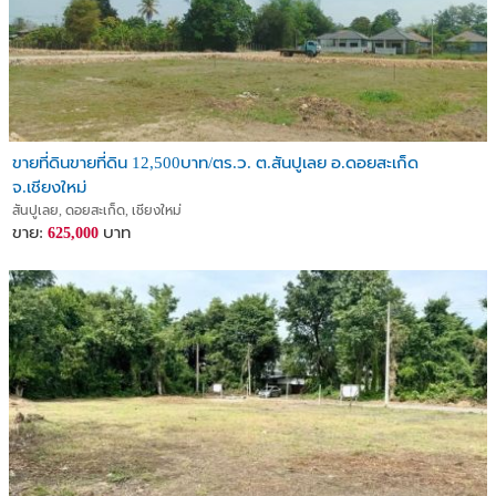
ขายที่ดินขายที่ดิน 12,500บาท/ตร.ว. ต.สันปูเลย อ.ดอยสะเก็ด
จ.เชียงใหม่
สันปูเลย, ดอยสะเก็ด, เชียงใหม่
ขาย:
บาท
625,000