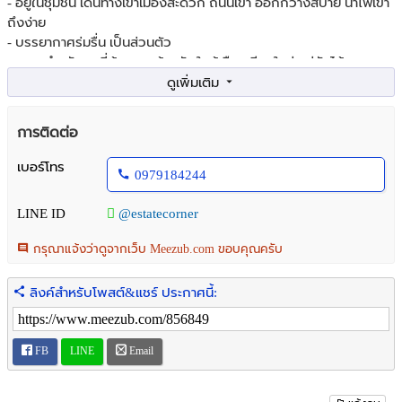
- อยู่ในชุมชน เดินทางเข้าเมืองสะดวก ถนนเข้า ออกกว้างสบาย น้ำไฟเข้า
ถึงง่าย
- บรรยากาศร่มรื่น เป็นส่วนตัว
- เหมาะสำหรับคนที่ต้องการบ้านพักใกล้เมืองเชียงใหม่ แต่ยังได้ความ
สงบ
สถานที่ใกล้เคียง
การติดต่อ
- ใกล้ Buttercup Studio & Cafe
- ใกล้ชุมชนสันปูเลย
เบอร์โทร
0979184244
- บ้านศิลาดล 3 นาที
- โครงการบีโฮม ม.พายัพ 5 นาที
LINE ID
@estatecorner
- เซ็นทรัลเฟสติวัล 10-15 นาที
- สนามบินเชียงใหม่ 20-25 นาที
กรุณาแจ้งว่าดูจากเว็บ Meezub.com ขอบคุณครับ
- ใกล้ร้านค้า คาเฟ่ และแหล่งที่พักอาศัย
- บรรยากาศเงียบสงบ รายล้อมด้วยบ้านพักอาศัยและธรรมชาติ เหมาะ
ลิงค์สำหรับโพสต์&แชร์ ประกาศนี้:
สร้างบ้าน บ้านสวน คาเฟ่เล็กๆ
หรือซื้อเก็บลงทุนในอนาคต
FB
LINE
Email
เหมาะสำหรับ
- สร้างบ้านพักอาศัย
- บ้านสวน