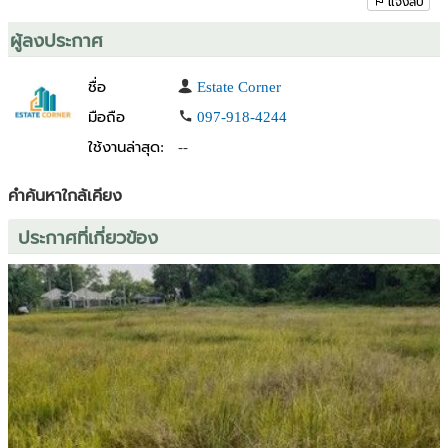
แจ้งลบ
- ทำโฮมคาเฟ่
- ซื้อเก็บเพื่อการลงทุน
ผู้ลงประกาศ
พิกัด
https://maps.app.goo.gl/3XShNWjALwDUvcyc6
ชื่อ
Estate Corner
มือถือ
097-918-4244
ติดต่อ Estate Corner Corporation
ใช้งานล่าสุด:
--
โทร. 097-918-4244
Line Id @estatecorner
E-mail
ecestatecorner99@gmail.com
คำค้นหาใกล้เคียง
Estate Corner Corporation รับฝาก ซื้อ-ขาย อสังหาริมทรัพย์ทุกประเภท
ประกาศที่เกี่ยวข้อง
ฟรีค่าโฆษณายินดีจัดหาสินเชื่อให้ฟรี
EstateCornerAgency.com