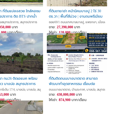
เช่า ที่ดินแปลงสวย ใกล้หอชม
ที่ดินขาย/เช่า หน้านิคมบางปู 2 ไร่ 30
รปราการ ติด BTS ปากน้ำ
ตร.วา | พื้นที่สีม่วง | งานถมพรีเมียม
รองรับโรงงาน
ืองสมุทรปราการ, สมุทรปราการ
ซอย69/1 ถนนเทศบาลบางปู, แพรกษา, เมืองสมุทรป
050,000
บาท
ขาย:
27,390,000
บาท
,000
บาท/เดือน
ให้เช่า:
120,000
บาท/เดือน
งนา กม26 ติดเอแบค พร้อม
ที่ดินติดถนนบางนาตราด สามารถ
าว บางบ่อ สมุทรปราการ
พัฒนาทำอุตสาหกรรม เชื่อมต่อ
กรุงเทพกับโซนEEC
ร์เด้น 17/4, บางบ่อ, บางบ่อ, สมุทรปราการ
ถนนบางนาตราด, บ้านระกาศ, บางบ่อ, สมุทรปรากา
53,000
บาท
ขาย:
430,000,000
บาท
000
บาท/เดือน
ให้เช่า:
874,900
บาท/เดือน