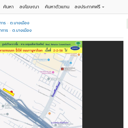
ค้นหา
ลงโฆษณา
ค้นหาตัวแทน
ลงประกาศฟรี
ดิน
ลงประกาศขายฟรี
การ
ต.บางเมือง
าน
ลงประกาศให้เช่าฟรี
ราการ
ต.บางเมือง
คอนโด
าวน์เฮาส์
 / โรงแรม
พาร์ทเม้นท์ / โรงแรม
์ / สำนักงาน
อาคารพาณิชย์ / สำนักงาน
ดัง
รงงาน / โกดัง