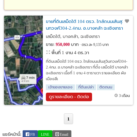
ขายที่ดินเสม็ดใต้ 104 ตรว. ใกล้ถนนเส้นสุวิ
นทวงศ์304-2.4กม. อ.บางคล้า ฉะเชิงเทรา
เสม็ดใต้, บางคล้า, ฉะเชิงเทรา
ขาย:
บาท
950,000
ตรว.ละ 9,135 บาท
พื้นที่ 1 งาน 4 ตร.วา
ที่ดินเสม็ดใต้ 104 ตรว. ใกล้ถนนเส้นสุวินทวงศ์304-
2.4กม. อ.บางคล้า ฉะเชิงเทรา ที่ตั้ง เสม็ดใต้ บางคล้า
ฉะเชิงเทรา เนื้อที่ 1 งาน 4 ตารางวา รายละเอียด ผัง
เมืองสีเ
เจ้าของขายเอง
ที่ดินเปล่า
ติดถนน
3 เดือน
ดูรายละเอียด - ติดต่อ
1
แชร์หน้านี้:
FB
LINE
Email