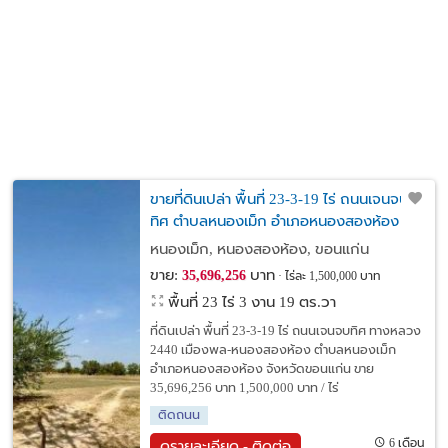
ขายที่ดินเปล่า พื้นที่ 23-3-19 ไร่ ถนนเจนจบ
ทิศ ตำบลหนองเม็ก อำเภอหนองสองห้อง
จังหวัดขอนแก่น
หนองเม็ก, หนองสองห้อง, ขอนแก่น
ขาย:
บาท
35,696,256
ไร่ละ 1,500,000 บาท
พื้นที่ 23 ไร่ 3 งาน 19 ตร.วา
ที่ดินเปล่า พื้นที่ 23-3-19 ไร่ ถนนเจนจบทิศ ทางหลวง
2440 เมืองพล-หนองสองห้อง ตำบลหนองเม็ก
อำเภอหนองสองห้อง จังหวัดขอนแก่น ขาย
35,696,256 บาท 1,500,000 บาท / ไร่
ติดถนน
6 เดือน
ดูรายละเอียด - ติดต่อ