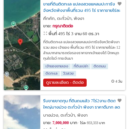
ขายที่ดินติดทะเล แปลงสวยแหลมปะการัง
จังหวัดพังงาพื้นที่รวม 495 ไร่ ราคาขายไร่ละ
12 ล้านบาท
คึกคัก, ตะกั่วป่า, พังงา
ขาย:
กรุณาติดต่อ
พื้นที่ 495 ไร่ 3 งาน 60 ตร.วา
ที่ดินติดทะเล แปลงสวยแหลมปะการังจังหวัดพังงา
รวม สอง เจ้าของ พื้นที่รวม 495 ไร่ ราคาขายไร่ละ 12
ล้านบาทสามารถต่อรองราคาจากเจ้าของได้ ปักหมุด
ทุนใดโชว์ การเงินมา
เจ้าของขายเอง
ที่ดินเปล่า
ติดถนน
ติดทะเล
วิวสวย
4 วัน
ดูรายละเอียด - ติดต่อ
รีบขายขาดทุน ที่ดินถมแล้ว 7ไร่2งาน ติดถนน
ใหญ่บางม่วง ตะกั่วป่า พังงา ราคาดีมาก ลด
ราคา ไร่ละไม่ถึงล้านแล้ว ด่วน
บางม่วง, ตะกั่วป่า, พังงา
ขาย:
บาท
7,000,000
ไร่ละ 933,333 บาท