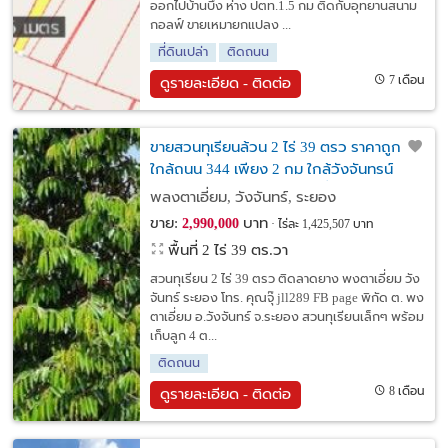
ออกไปบ้านบึง ห่าง ปตท.1.5 กม ติดกับอุทยานสนาม
กอลฟ์ ขายเหมายกแปลง ...
ที่ดินเปล่า
ติดถนน
7 เดือน
ดูรายละเอียด - ติดต่อ
ขายสวนทุเรียนล้วน 2 ไร่ 39 ตรว ราคาถูก
ใกล้ถนน 344 เพียง 2 กม ใกล้วังจันทรน์
รีสอร์ท ติดลาดยาง พลงตาเอี่ยม วังจันทร์
พลงตาเอี่ยม, วังจันทร์, ระยอง
ระยอง
ขาย:
บาท
2,990,000
ไร่ละ 1,425,507 บาท
พื้นที่ 2 ไร่ 39 ตร.วา
สวนทุเรียน 2 ไร่ 39 ตรว ติดลาดยาง พงตาเอี่ยม วัง
จันทร์ ระยอง โทร. คุณจุ๊ jll289 FB page พิกัด ต. พง
ตาเอี่ยม อ.วังจันทร์ จ.ระยอง สวนทุเรียนเล็กๆ พร้อม
เก็บลูก 4 ต...
ติดถนน
8 เดือน
ดูรายละเอียด - ติดต่อ