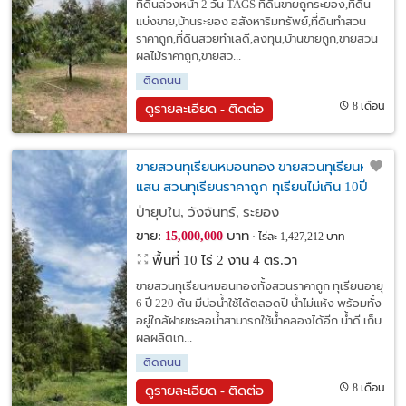
ที่ดินล่วงหน้า 2 วัน TAGS ที่ดินขายถูกระยอง,ที่ดิน
แบ่งขาย,บ้านระยอง อสังหาริมทรัพย์,ที่ดินทำสวน
ราคาถูก,ที่ดินสวยทำเลดี,ลงทุน,บ้านขายถูก,ขายสวน
ผลไม้ราคาถูก,ขายสว...
ติดถนน
8 เดือน
ดูรายละเอียด - ติดต่อ
ขายสวนทุเรียนหมอนทอง ขายสวนทุเรียนหลัก
แสน สวนทุเรียนราคาถูก ทุเรียนไม่เกิน 10ปี
แปลงเล็ก ทุเรียนสวย ป่ายุบใน วังจันทร์
ป่ายุบใน, วังจันทร์, ระยอง
ระยอง
ขาย:
บาท
15,000,000
ไร่ละ 1,427,212 บาท
พื้นที่ 10 ไร่ 2 งาน 4 ตร.วา
ขายสวนทุเรียนหมอนทองทั้งสวนราคาถูก ทุเรียนอายุ
6 ปี 220 ต้น มีบ่อน้ำใช้ได้ตลอดปี น้ำไม่แห้ง พร้อมทั้ง
อยู่ใกล้ฝายชะลอน้ำสามารถใช้น้ำคลองได้อีก น้ำดี เก็บ
ผลผลิตเก...
ติดถนน
8 เดือน
ดูรายละเอียด - ติดต่อ