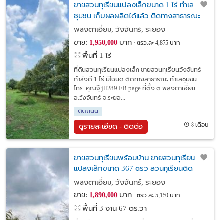
ขายสวนทุเรียนแปลงเล็กขนาด 1 ไร่ ทำเล
ชุมชน เก็บผลผลิตได้แล้ว ติดทางสาธารณะ
วังจันทร์ ระยอง
พลงตาเอี่ยม, วังจันทร์, ระยอง
ขาย:
บาท
1,950,000
ตรว.ละ 4,875 บาท
พื้นที่ 1 ไร่
ที่ดินสวนทุเรียนแปลงเล็ก ขายสวนทุเรียนวังจันทร์
กำลังดี 1 ไร่ มีโฉนด ติดทางสาธารณะ ทำเลชุมชน
โทร. คุณจุ๊ jll289 FB page ที่ตั้ง ต.พลงตาเอี่ยม
อ.วังจันทร์ จ.ระยอ...
ติดถนน
8 เดือน
ดูรายละเอียด - ติดต่อ
ขายสวนทุเรียนพร้อมบ้าน ขายสวนทุเรียน
แปลงเล็กขนาด 367 ตรว สวนทุเรียนติด
คลอง สวนเกษตรยามเกษียณ พลงตาเอี่ยม
พลงตาเอี่ยม, วังจันทร์, ระยอง
วังจันทร์ ระยอง
ขาย:
บาท
1,890,000
ตรว.ละ 5,150 บาท
พื้นที่ 3 งาน 67 ตร.วา