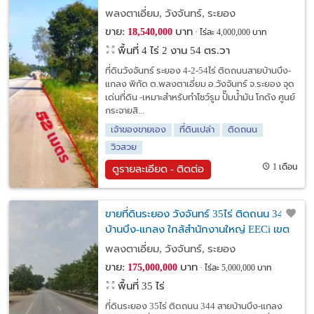
พลงตาเอี่ยม, วังจันทร์, ระยอง
ขาย:
บาท
18,540,000
ไร่ละ 4,000,000 บาท
พื้นที่ 4 ไร่ 2 งาน 54 ตร.วา
ที่ดินวังจันทร์ ระยอง 4-2-54ไร่ ติดถนนสายบ้านบึง-
แกลง พิกัด ต.พลงตาเอี่ยม อ.วังจันทร์ จ.ระยอง จุด
เด่นที่ดิน -เหมาะสำหรับทำโชว์รูม ปั๊มน้ำมัน โกดัง ศูนย์
กระจายสิ...
เจ้าของขายเอง
ที่ดินเปล่า
ติดถนน
วิวสวย
1 เดือน
ดูรายละเอียด - ติดต่อ
ขายที่ดินระยอง วังจันทร์ 35ไร่ ติดถนน 344
บ้านบึง-แกลง ใกล้สำนักงานใหญ่ EECi เขต
นวัตกรรมระเบียงเศรษฐกิจพิเศษภาคตะวัน
พลงตาเอี่ยม, วังจันทร์, ระยอง
ออก
ขาย:
บาท
175,000,000
ไร่ละ 5,000,000 บาท
พื้นที่ 35 ไร่
ที่ดินระยอง 35ไร่ ติดถนน 344 สายบ้านบึง-แกลง