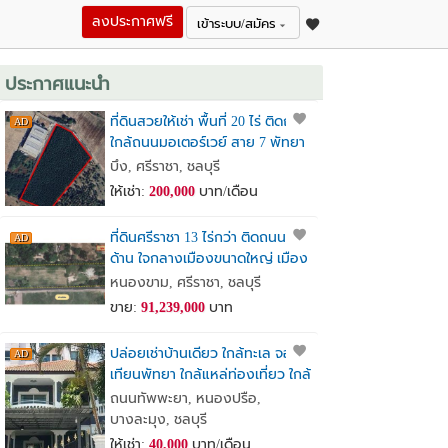
ลงประกาศฟรี
เข้าระบบ/สมัคร
ประกาศแนะนำ
ที่ดินสวยให้เช่า พื้นที่ 20 ไร่ ติดถนน
ใกล้ถนนมอเตอร์เวย์ สาย 7 พัทยา
ชลบุรี เขตหนองแขวะ ตำบลบึง
บึง, ศรีราชา, ชลบุรี
อำเภอศรีราชา ชลบุรี
ให้เช่า:
200,000
บาท/เดือน
ที่ดินศรีราชา 13 ไร่กว่า ติดถนน 3
ด้าน ใจกลางเมืองขนาดใหญ่ เมือง
แห่งอนาคต
หนองขาม, ศรีราชา, ชลบุรี
ขาย:
91,239,000
บาท
ปล่อยเช่าบ้านเดียว ใกล้ทะเล จอม
เทียนพัทยา ใกล้แหล่ท่องเที่ยว ใกล้
แหล่งชุมชน
ถนนทัพพะยา, หนองปรือ,
บางละมุง, ชลบุรี
ให้เช่า:
40,000
บาท/เดือน