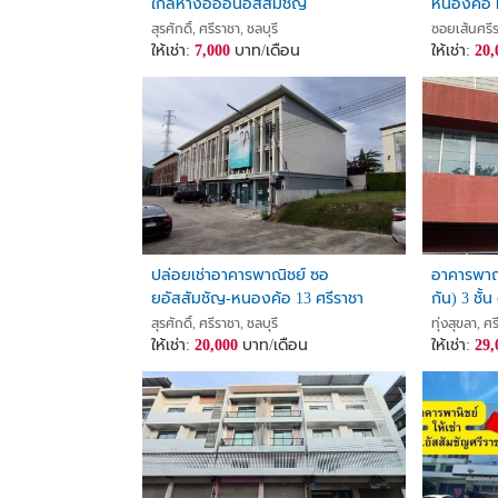
ใกล้ห้างอิออนอัสสัมชัญ
หนองค้อ 
(ส่ง Link หรือแคปภาพหน้าจอรหัสทรัพย์ด้านบนนี้เพื่
C1843
สุรศักดิ์, ศรีราชา, ชลบุรี
ซอยเส้นศรีร
-Agent Post- #DirectOwner #Co-Agent welcome‼️
ให้เช่า:
7,000
บาท/เดือน
ให้เช่า:
20,
Call/Line ID: 0817169241 K. Warin
WhatsApp: +66817169241
phakkhawarin.tsc@gmail.com
ปล่อยเช่าอาคารพาณิชย์ ซอ
อาคารพาณิช
ยอัสสัมชัญ-หนองค้อ 13 ศรีราชา
กัน) 3 ชั้
ชลบุรี
แหลมฉบัง 
สุรศักดิ์, ศรีราชา, ชลบุรี
ทุ่งสุขลา, ศร
ให้เช่า:
20,000
บาท/เดือน
ให้เช่า:
29,