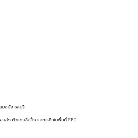
ลมฉบัง ชลบุรี
นส่ง ตัวแทนชิปปิ้ง และธุรกิจในพื้นที่ EEC