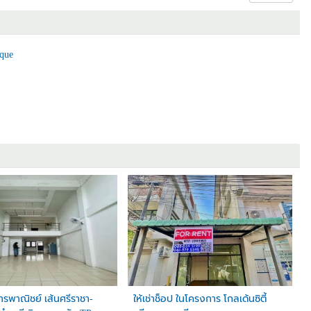
g agents, trading businesses, and regional operations within the EEC corridor.
que
e operations
คารพาณิชย์ เส้นศรีราชา-
ให้เช่าช็อป ในโครงการ โกลเด้นซิตี้