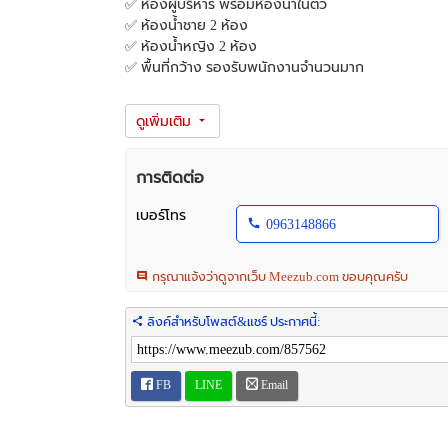
✅ ห้องผู้บริหาร พร้อมห้องน้ำในตัว
✅ ห้องน้ำชาย 2 ห้อง
✅ ห้องน้ำหญิง 2 ห้อง
✅ พื้นที่กว้าง รองรับพนักงานจำนวนมาก
📍 ทำเลเด่น
🚚 ใกล้มอเตอร์เวย์เพียง 1 กม.
🚛 ใกล้ท่าเรือแหลมฉบังเพียง 9 กม.
🏭 ใกล้นิคมอุตสาหกรรมแหลมฉบังเพียง 10 กม.
การติดต่อ
✅ เชื่อมต่อเส้นทางกรุงเทพฯ–ชลบุรีได้สะดวก
✅ เหมาะสำหรับสำนักงาน ศูนย์กระจายสินค้า และธุรกิจโล
เบอร์โทร
0963148866
💰 ค่าเช่าเพียง 25,000 บาท/เดือน
กรุณาแจ้งว่าดูจากเว็บ Meezub.com ขอบคุณครับ
📝 สัญญาเช่าขั้นต่ำ 1 ปี
🔖 มัดจำ 3 เดือน + ค่าเช่าล่วงหน้า 1 เดือน
----
ลิงค์สำหรับโพสต์&แชร์ ประกาศนี้:
🏢 Office Space for Rent – Sriracha / Laem Chabang, C
#OfficeForRent #SrirachaOffice #LaemChabang #Comm
FB
LINE
Email
📍 Prime Office Location in Sriracha – Laem Chabang 
📐 500 SQ.M. Office Space (2nd Floor Only)