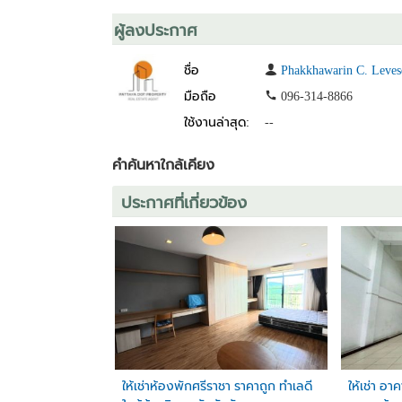
ผู้ลงประกาศ
Ideal for corporate offices, logistics companies, shippin
ชื่อ
Phakkhawarin C. Leves
✅ Large Meeting Room
✅ Executive Office with Private Bathroom
มือถือ
096-314-8866
✅ 2 Men's Restrooms
ใช้งานล่าสุด:
--
✅ 2 Women's Restrooms
✅ Spacious Layout for Large Teams
คำค้นหาใกล้เคียง
📍 Strategic Location
ประกาศที่เกี่ยวข้อง
🚚 Only 1 km from Motorway Access
🚛 Only 9 km from Laem Chabang Port
🏭 Only 10 km from Laem Chabang Industrial Estate
✅ Easy connection to Bangkok–Chonburi Motorway
✅ Excellent for logistics, distribution, and administrativ
💰 Rental Rate: THB 25,000/month
📝 Minimum Lease Term: 1 Year
🔖 Security Deposit: 3 Months + 1 Month Advance Rent
————————————
ให้เช่าห้องพักศรีราชา ราคาถูก ทำเลดี
ให้เช่า อา
โปรดแจ้งรหัสทรัพย์ :#CM57