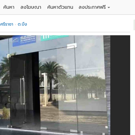
ค้นหา
ลงโฆษณา
ค้นหาตัวแทน
ลงประกาศฟรี
ดิน
ลงประกาศขายฟรี
.ศรีราชา
ต.บึง
าน
ลงประกาศให้เช่าฟรี
คอนโด
าวน์เฮาส์
 / โรงแรม
พาร์ทเม้นท์ / โรงแรม
์ / สำนักงาน
อาคารพาณิชย์ / สำนักงาน
ดัง
รงงาน / โกดัง