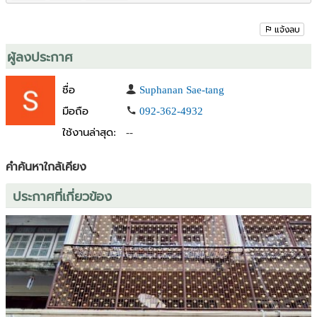
**ขาย 5,000,000 บาท
แจ้งลบ
📱ติดต่อสอบถามเพิ่มเติม - นัดเข้ามาดู
ผู้ลงประกาศ
โทร: 0923624932 (จิ๊บ)
Line ID No.: 0923624932
ชื่อ
Suphanan Sae-tang
มือถือ
092-362-4932
ใช้งานล่าสุด:
--
คำค้นหาใกล้เคียง
ประกาศที่เกี่ยวข้อง