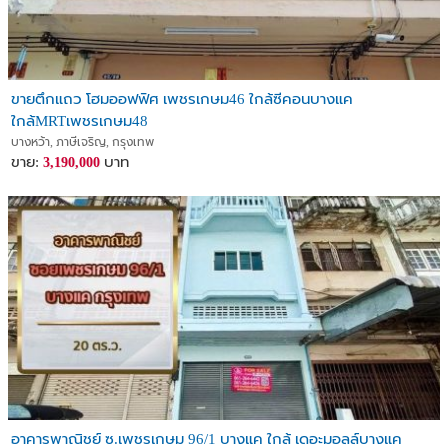
ขายตึกแถว โฮมออฟฟิศ เพชรเกษม46 ใกล้ซีคอนบางแค
ใกล้MRTเพชรเกษม48
บางหว้า, ภาษีเจริญ, กรุงเทพ
ขาย:
บาท
3,190,000
อาคารพาณิชย์ ซ.เพชรเกษม 96/1 บางแค ใกล้ เดอะมอลล์บางแค