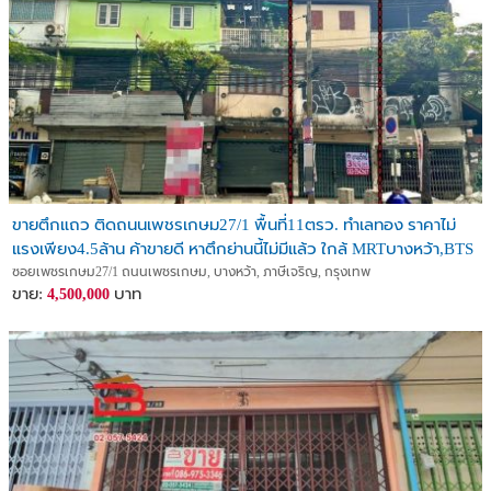
ขายตึกแถว ติดถนนเพชรเกษม27/1 พื้นที่11ตรว. ทำเลทอง ราคาไม่
แรงเพียง4.5ล้าน ค้าขายดี หาตึกย่านนี้ไม่มีแล้ว ใกล้ MRTบางหว้า,BTS
บางหว้า
ซอยเพชรเกษม27/1 ถนนเพชรเกษม, บางหว้า, ภาษีเจริญ, กรุงเทพ
ขาย:
บาท
4,500,000