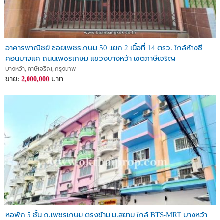
อาคารพาณิชย์ ซอยเพชรเกษม 50 แยก 2 เนื้อที่ 14 ตรว. ใกล้ห้างซี
คอนบางแค ถนนเพชรเกษม แขวงบางหว้า เขตภาษีเจริญ
บางหว้า, ภาษีเจริญ, กรุงเทพ
ขาย:
บาท
2,000,000
หอพัก 5 ชั้น ถ.เพชรเกษม ตรงข้าม ม.สยาม ใกล้ BTS-MRT บางหว้า