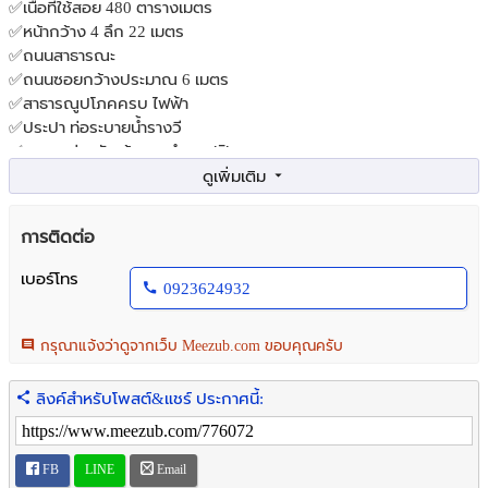
✅เนื้อที่ใช้สอย 480 ตารางเมตร
✅หน้ากว้าง 4 ลึก 22 เมตร
✅ถนนสาธารณะ
✅ถนนซอยกว้างประมาณ 6 เมตร
✅สาธารณูปโภคครบ ไฟฟ้า
✅ประปา ท่อระบายน้ำรางวี
✅เหมาะอยู่อาศัย ค้าขาย ทำออฟฟิศ
✅ใกล้ถนนใหญ่
✅เข้าซอยเพียง 70 เมตร
✅เดินทางสะดวก
การติดต่อ
✅จอดรถได้ 2 คัน
เบอร์โทร
0923624932
🏠รายละเอียดภายในอาคาร
ชั้น1 - มีออฟฟิศ ห้องครัว ห้องน้ำ
กรุณาแจ้งว่าดูจากเว็บ Meezub.com ขอบคุณครับ
ชั้นลอย(เต็มชั้น) - มีห้องนอน ห้องน้ำ ห้องครัว พื้นที่หลังบ้านใช้ซักผ้า
ตากผ้า พื้นที่เพาะปลูกเล็กน้อย
ลิงค์สำหรับโพสต์&แชร์ ประกาศนี้:
ชั้น3 - มี2ห้องนอน 1ห้องน้ำ
ชั้น4 - 1ห้องนอน
ชั้น5 - ดาดฟ้า
FB
LINE
Email