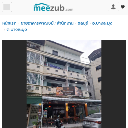
หน้าแรก
ขายอาคารพาณิชย์ / สำนักงาน
ชลบุรี
อ.บางละมุง
ต.บางละมุง