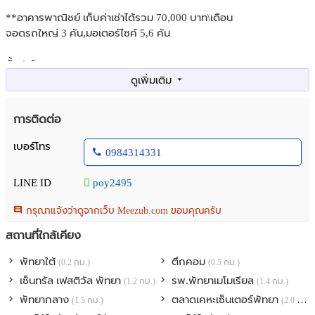
**อาคารพาณิชย์ เก็บค่าเช่าได้รวม 70,000 บาท\เดือน
จอดรถใหญ่ 3 คัน,มอเตอร์ไซค์ 5,6 คัน
ชั้น 1 ร้านอาหาร
ชั้น 2 ห้องพัก 3 ห้อง
ชั้น 3 ห้องพัก 3 ห้อง
ชั้น 4 ห้องใหญ่ 2 ห้องนอน 1 ห้องนำ้ 1 ห้องนั่งเล่นและครัวฝรั่ง
การติดต่อ
ลูกค้าเช่าเต็มทุกชั้นทุกห้อง
เบอร์โทร
0984314331
สนใจติดต่อได้ที่
LINE ID
poy2495
คุณพัชรนิษฐ
098-431-4331
กรุณาแจ้งว่าดูจากเว็บ Meezub.com ขอบคุณครับ
Line : poy2495
Email:
patcharanit17@gmail.com
สถานที่ใกล้เคียง
พัทยาใต้
ตึกคอม
(0.2 กม.)
(0.5 กม.)
เซ็นทรัล เฟสติวัล พัทยา
รพ.พัทยาเมโมเรียล
(1.2 กม.)
(1.4 กม.)
พัทยากลาง
ตลาดเคหะเซ็นเตอร์พัทยา
(1.5 กม.)
(2.0 กม.)