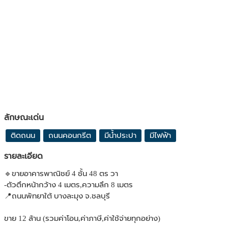
ลักษณะเด่น
ติดถนน
ถนนคอนกรีต
มีน้ำประปา
มีไฟฟ้า
รายละเอียด
🔹ขายอาคารพาณิชย์ 4 ชั้น 48 ตร วา
-ตัวตึกหน้ากว้าง 4 เมตร,ความลึก 8 เมตร
📍ถนนพัทยาใต้ บางละมุง จ.ชลบุรี
ขาย 12 ล้าน (รวมค่าโอน,ค่าภาษี,ค่าใช้จ่ายทุกอย่าง)