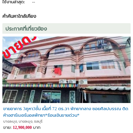
ใช้งานล่าสุด:
--
คำค้นหาใกล้เคียง
ประกาศที่เกี่ยวข้อง
ขายอาคาร 3คูหา3ชั้น เนื้อที่ 72 ตร.วา พัทยากลาง ซอยศิลปบรรณ ติด
ห้างฮาร์เบอร์มอลพัทยา*ร้อนเงินขายด่วน*
บางละมุง, บางละมุง, ชลบุรี
ขาย:
บาท
12,900,000