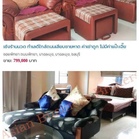
เซ้งร้านนวด ทำเลดีใกล้ถนนเลียบชายหาด ค่าเช่าถูก ไม่มีค่าแป๊ะเจี๊ย
ซอยพัทยา ถนนพัทยา, บางละมุง, บางละมุง, ชลบุรี
ขาย:
บาท
799,000