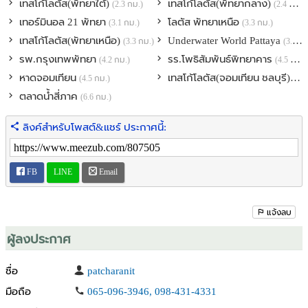
เทสโก้โลตัส(พัทยาใต้)
เทสโก้โลตัส(พัทยากลาง)
(2.3 กม.)
(2.4 กม.)
เทอร์มินอล 21 พัทยา
โลตัส พัทยาเหนือ
(3.1 กม.)
(3.3 กม.)
เทสโก้โลตัส(พัทยาเหนือ)
Underwater World Pattaya
(3.3 กม.)
(3.3 กม.)
รพ.กรุงเทพพัทยา
รร.โพธิสัมพันธ์พิทยาคาร
(4.2 กม.)
(4.5 กม.)
หาดจอมเทียน
เทสโก้โลตัส(จอมเทียน ชลบุรี)
(4.5 กม.)
(5.2
ตลาดน้ำสี่ภาค
(6.6 กม.)
ลิงค์สำหรับโพสต์&แชร์ ประกาศนี้:
FB
LINE
Email
แจ้งลบ
ผู้ลงประกาศ
ชื่อ
patcharanit
มือถือ
065-096-3946, 098-431-4331