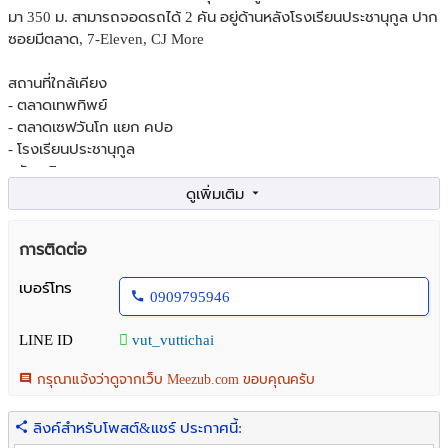
มา 350 ม. สามารถจอดรถได้ 2 คัน อยู่ด้านหลังโรงเรียนประชานุกูล ปาก
ซอยมีตลาด, 7-Eleven, CJ More
สถานที่ใกล้เคียง
- ตลาดเทพทิพย์
- ตลาดเซฟวันโก แยก คปอ
- โรงเรียนประชานุกูล
- วัดเจริญธรรมาราม
**ราคาขาย 6,800,000 บาท**
พิกัดสถานที่
https://goo.gl/maps/6njTvCdF2Qdkr9RK6
การติดต่อ
สนใจสอบถามรายละเอียดนัดชมสถานที่
เบอร์โทร
0909795946
ติดต่อคุณ วุฒิชัย (วุฒิ)
โทรศัพท์ : 090-979-5946
LINE ID
vut_vuttichai
Line Id: vut_vuttichai
รับฝาก ซื้อ-ขาย อสังหาริมทรัพย์ทุกประเภท ฟรีค่าโฆษณายินดีจัดหาสิน
กรุณาแจ้งว่าดูจากเว็บ Meezub.com ขอบคุณครับ
เชื่อให้ฟรี
ลิงค์สำหรับโพสต์&แชร์ ประกาศนี้:
#ตึกแถวสายไหม #อาคารพาณิชย์สายไหม