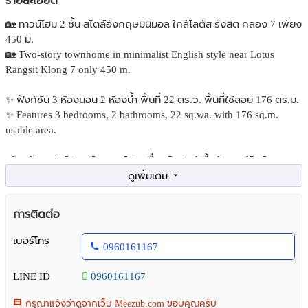
รายละเอียด
🏡 ทาวน์โฮม 2 ชั้น สไตล์อังกฤษมินิมอล ใกล้โลตัส รังสิต คลอง 7 เพียง
450 ม.
🏡 Two-story townhome in minimalist English style near Lotus
Rangsit Klong 7 only 450 m.
✨ ฟังก์ชัน 3 ห้องนอน 2 ห้องน้ำ พื้นที่ 22 ตร.ว. พื้นที่ใช้สอย 176 ตร.ม.
✨ Features 3 bedrooms, 2 bathrooms, 22 sq.wa. with 176 sq.m.
usable area.
🛋️ พร้อมเฟอร์นิเจอร์และแอร์ 2 เครื่อง โซฟา ตู้เสื้อผ้า และตู้โชว์ครบ
🛋️ Fully furnished with 2 air conditioners, sofas, wardrobes, and
display cabinets.
การติดต่อ
🚗 จอดรถสะดวก เข้า-ออกง่าย ติดถนนรังสิต-นครนายก เชื่อม
พหลโยธินและวงแหวนกาญจนาภิเษก
เบอร์โทร
0960161167
🚗 Convenient parking with easy access via Rangsit–Nakhon Nayok
Road connecting to Phahonyothin Road and Kanchanaphisek Ring
LINE ID
0960161167
Road.
กรุณาแจ้งว่าดูจากเว็บ Meezub.com ขอบคุณครับ