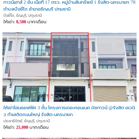
ทาวน์เฮาส์ 2 ชั้น เนื้อที่ 17 ตรว. หมู่บ้านสินทรัพย์ 1 รังสิต-นครนายก 78
ตำบลบึงยี่โถ อำเภอธัญบุรี ปทุมธานี
บึงยี่โถ, ธัญบุรี, ปทุมธานี
ให้เช่า:
บาท/เดือน
8,500
ให้เช่าโฮมออฟฟิศ 3 ชั้น โครงการเดอะคอนเนค บิซทาวน์ @รังสิต อเวนิ
ว ทำเลติดถนนใหญ่ รังสิต-นครนายก
ประชาธิปัตย์, ธัญบุรี, ปทุมธานี
ให้เช่า:
บาท/เดือน
25,000