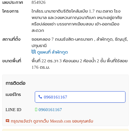
เลขประกาศ
854926
โครงการ
ใกล้รร.นานาชาติบริติชโคลัมเบีย 1.7 กม.ตลาด โรง
พยาบาล และวงแหวนกาญจนาภิเษก เหมาะอยู่อาศัย
หรือปล่อยเช่า บรรยากาศเงียบสงบ เข้า-ออกเมือง
สะดวก
สถานที่ตั้ง
ซอยคลอง 7 ถนนรังสิต-นครนายก , ลำผักกูด, ธัญบุรี,
ปทุมธานี
ดูแผนที่ ลำผักกูด
ขนาดพื้นที่
พื้นที่ 22 ตร.วา
3 ห้องนอน 2 ห้องน้ำ 2 ชั้น พื้นที่ใช้สอย
176 ตร.ม.
การติดต่อ
เบอร์โทร
0960161167
LINE ID
0960161167
กรุณาแจ้งว่า ดูจากเว็บ Meezub.com ขอบคุณครับ