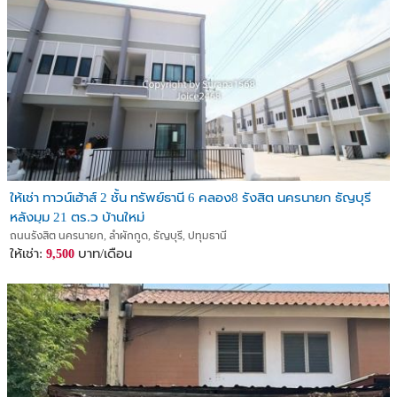
💰 Price: 5.499 MB (Negotiable)
📌 เหมาะอยู่อาศัย หรือปล่อยเช่า
📌 Suitable for living or investment rental.
📍 ที่ตั้ง : ถ.รังสิต-นครนายก ตำบลลำผักกูด อำเภอธัญบุรี จังหวัด
ปทุมธานี
📍 Location: Rangsit–Nakhon Nayok Rd., Lam Phak Kut,
Thanyaburi, Pathum Thani.
ให้เช่า ทาวน์เฮ้าส์ 2 ชั้น ทรัพย์ธานี 6 คลอง8 รังสิต นครนายก ธัญบุรี
📲 สนใจติดต่อ / Contact:
หลังมุม 21 ตร.ว บ้านใหม่
Mr. Nuttapong (นัท)
ถนนรังสิต นครนายก, ลำผักกูด, ธัญบุรี, ปทุมธานี
ให้เช่า:
บาท/เดือน
9,500