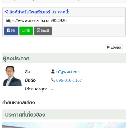
🔒 โครงการเงียบสงบ พร้อม CCTV, Key Card, รปภ. และสวนส่วน
กลาง
ลิงค์สำหรับโพสต์&แชร์ ประกาศนี้:
🔒 Peaceful atmosphere with CCTV, key card access, security guards,
and common garden area.
FB
LINE
Email
📍 ใกล้สถานที่สำคัญ
📍 Nearby places:
แจ้งลบ
• โลตัส รังสิต คลอง 7 — 450 ม.
• Lotus Rangsit Klong 7 — 450 m.
ผู้ลงประกาศ
• สุกี้ตี๋น้อย คลอง 7 — 700 ม.
ชื่อ
ณัฐพงศ์ zun
• Suki Teenoi Klong 7 — 700 m.
มือถือ
096-016-1167
ใช้งานล่าสุด:
--
• รร.นานาชาติบริติชโคลัมเบีย — 1.7 กม.
• British Columbia International School — 1.7 km.
คำค้นหาใกล้เคียง
• ตลาด / โรงพยาบาล / มหาวิทยาลัย / ห้างสรรพสินค้าครบ
ประกาศที่เกี่ยวข้อง
• Near markets, hospitals, universities, and shopping centers.
💰 ราคา 5.499 ล้านบาท (Negotiable)