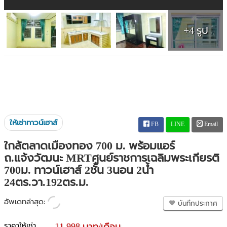
+4 รูป
ให้เช่าทาวน์เฮาส์
FB
LINE
Email
ใกล้ตลาดเมืองทอง 700 ม. พร้อมแอร์
ถ.แจ้งวัฒนะ MRTศูนย์ราชการเฉลิมพระเกียรติ
700ม. ทาวน์เฮาส์ 2ชั้น 3นอน 2น้ำ
24ตร.วา.192ตร.ม.
อัพเดทล่าสุด:
บันทึกประกาศ
ราคาให้เช่า
11,998 บาท/เดือน