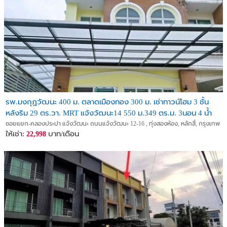
รพ.มงกุฏวัฒนะ 400 ม. ตลาดเมืองทอง 300 ม. เช่าทาวน์โฮม 3 ชั้น
หลังริม 29 ตร.วา. MRT แจ้งวัฒนะ14 550 ม.349 ตร.ม. 3นอน 4 น้ำ
ซอยแยก-คลองประปา แจ้งวัฒนะ ถนนแจ้งวัฒนะ 12-16 , ทุ่งสองห้อง, หลักสี่, กรุงเทพ
ให้เช่า:
บาท/เดือน
22,998