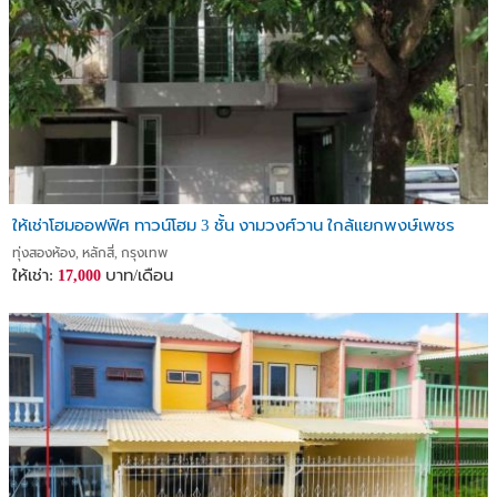
ม.ราชภัฏพระนคร 3.1 กม.
ม.ธุรกิจบัณฑิตย์ 3.5 กม.
รพ.Central General 4.3 กม.
ไปรษณีย์หลักสี่ 1 กม.
ราชพฤกษ์คลับ 2.1 กม.
วัดหลักสี่ 2.7 กม.
เจรจาต่อรองได้ทุกกรณี (Negotiable) ทุกหลังที่ปล่อยเช่า 80%นี้ อาจจะ
ขายติดต่อซื้อได้
ให้เช่าโฮมออฟฟิศ ทาวน์โฮม 3 ชั้น งามวงศ์วาน ใกล้แยกพงษ์เพชร
รบกวนแคปรูป หัวข้อ หรือส่งลิ้งค์มาได้ครับ
ทุ่งสองห้อง, หลักสี่, กรุงเทพ
Please take a screenshot of the title or send the link.
ให้เช่า:
บาท/เดือน
17,000
Mr. Nuttapong ( นัท)
Inbox Line
https://bit.ly/39UAUka
Whatapps +66917788221
Or Click
https://wa.me/qr/UU5CVUQ2I6TZP1
___________________________
Tel.-ID Line 0960161167
หรือ คลิ๊ก
https://line.me/ti/p/Qh2PvNrUaq
ID Line 0634782676
โทร ศูนย์เก้าหกศูนย์หนึ่งหกหนึ่งหนึ่งหกเจ็ด