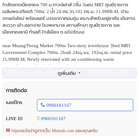
ใกล้ตลาดเมืองทอง 700 ม.ทาวน์เฮาส์ 2ชั้น 3นอน MRT ศูนย์ราชการ
เฉลิมพระเกียรติ 700ม. 2 น้ำ 24 ตร.วา.192 ตร.ม. 11,998B-M. บ้าน
ตกแต่งใหม่ พร้อมแอร์ บรรยากาศอบอุ่น เหมาะสำหรับอยู่อาศัย เดินทาง
สะดวก เข้า-ออกง่าย โรงพยาบาล สถานศึกษา ศูนย์ราชการ และ
เมืองทองธานี ทำเลดี ใกล้เมือง ถ.แจ้งวัฒนะ
near MuangThong Market 700m.Two-story townhouse 3bed MRT
Government Complex 700m. 2bath 24sq.wa. 192sq.m. rental price
11,998B-M. Newly renovated with air conditioning warm
atmosphere suitable for living with convenient transportation
hospitals schools government center Muang Thong Thani and
Chaeng Wattana Road.
การติดต่อ
ถ.แจ้งวัฒนะ แขวงทุ่งสองห้อง เขตหลักสี่ กรุงเทพมหานคร
เบอร์โทร
0960161167
ทาวน์เฮาส์ 2 ชั้น ตกแต่งใหม่สวยพร้อมเข้าอยู่ บรรยากาศอบอุ่น น่าอยู่
เหมาะสำหรับครอบครัวหรือผู้ที่ต้องการบ้าน ทำเลดีใกล้เมือง เดินทาง
LINE ID
0960161167
สะดวก เข้าออกง่าย ห่างจากถนนแจ้งวัฒนะ แต่ยังคงความเงียบสงบ
และเป็นส่วนตัว
กรุณาแจ้งว่าดูจากเว็บ Meezub.com ขอบคุณครับ
ภายในบ้าน 3 ห้องนอน 2 ห้องน้ำ ห้องครัว และพื้นที่นั่งเล่น พร้อมเครื่อง