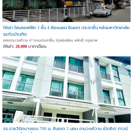
ให้เช่า โฮมออฟฟิศ 3 ชั้น 4 ห้องนอน ชินเขต ประชาชื่น หลังมหาวิทยาลัย
ธุรกิจบัณฑิต
ซอยงามวงศ์วาน 47 ถนนประชาชื่น, ทุ่งสองห้อง, หลักสี่, กรุงเทพ
ให้เช่า:
บาท/เดือน
20,000
รร.ราชวินิตบางเขน 700 ม. ชินเขต 3 นอน งามวงศ์วาน เปิดซิง! ทาวน์