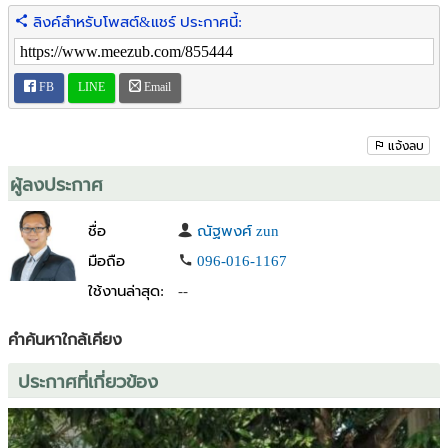
ปรับอากาศ 4 เครื่อง จอดรถภายในบ้านได้ 1 คัน เหมาะสำหรับผู้ที่
ลิงค์สำหรับโพสต์&แชร์ ประกาศนี้:
ต้องการบ้านพร้อมอยู่โดยไม่ต้องตกแต่งเพิ่มเติม
ทำเลใกล้ศูนย์ราชการ เมืองทองธานี และแหล่งไลฟ์สไตล์ครบครัน ทั้ง
ตลาด ร้านอาหาร ศูนย์การค้า และรถไฟฟ้าสายสีชมพู ช่วยให้การเดินทาง
FB
LINE
Email
เข้าเมือง และออกนอกเมืองสะดวกยิ่งขึ้น
สถานที่ใกล้เคียง :
แจ้งลบ
MRT ศูนย์ราชการเฉลิมพระเกียรติ 700 ม.
ตลาดเมืองทอง 700 ม.
ผู้ลงประกาศ
รพ.มงกุฎวัฒนะ 800 ม.
แยกเมืองทอง 1 900 ม.
ชื่อ
ณัฐพงศ์ zun
Big C แจ้งวัฒนะ 900 ม.
มือถือ
096-016-1167
ศูนย์ราชการแจ้งวัฒนะ 900 ม.
ใช้งานล่าสุด:
--
รร.เมืองทองนคร 900 ม.
MRT แจ้งวัฒนะ 14 1 กม.
ดิ อเวนิว แจ้งวัฒนะ 1.1 กม.
คำค้นหาใกล้เคียง
โลตัสแจ้งวัฒนะ 1.3 กม.
ประกาศที่เกี่ยวข้อง
แม็คโครแจ้งวัฒนะ 1.4 กม.
เซ็นทรัลแจ้งวัฒนะ 2.5 กม.
ไอทีสแควร์ 2.8 กม.
เมืองทองธานี 1.8 กม.