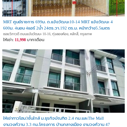
TEL. Zero Nine Six Zero One Six One One Six Seven
___________________________
เรียนลูกค้าที่เคารพ ทางเราขอนำเสนอทรัพย์ใหม่ๆทุกวัน งบประมาณ
MRT ศูนย์ราชการ 699ม. ถ.แจ้งวัฒนะ10-14 MRT แจ้งวัฒนะ 4
จังหวัด อำเภอ ตำบล
600ม. 4นอน 4แอร์ 2น้ำ 24ตร.วา.192 ตร.ม. หน้ากว้าง5.5เมตร
https://www.nsplatform.gqgranit.com/
ซอยวิภาวดี ถนนแจ้งวัฒนะ 10-16, ทุ่งสองห้อง, หลักสี่, กรุงเทพ
ให้เช่า:
บาท/เดือน
11,998
ให้เช่าทาวโฮม3ชั้นใกล้ ม.ธุรกิจบัณฑิต 2.4 กม.และThe Mall
งามวงศ์วาน 3.3 กม.โครงการ บ้านกลางเมือง งามวงศ์วาน 47