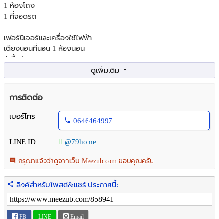
1 ห้องโถง
1 ที่จอดรถ
เฟอร์นิเจอร์และเครื่องใช้ไฟฟ้า
เตียงนอนที่นอน 1 ห้องนอน
ตู้เสื้อผ้า
โต๊ะเครื่องแป้ง
แอร์ 1 เครื่อง
การติดต่อ
สถานที่ใกล้เคียง
โฮมโปร
เบอร์โทร
0646464997
แพชชั่น
อัสสัมชัน
LINE ID
@79home
เซนโยเซฟ
หาดแสงจันทร์
กรุณาแจ้งว่าดูจากเว็บ Meezub.com ขอบคุณครับ
Zood
บ้านตะวัน
ลิงค์สำหรับโพสต์&แชร์ ประกาศนี้:
รหัสทรัพย์ 7969132
FB
LINE
Email