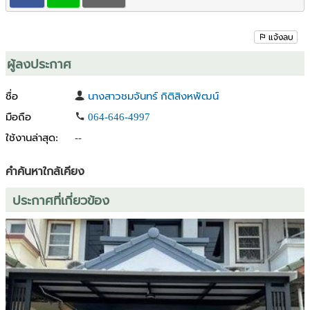
สนใจ / สอบถาม / นัดดูบ้าน ติดต่อมาเลยคร้า
Add line id : @79home
หรือกดเพิ่มเพื่อนคลิก
https://lin.ee/2mr4Q19
แจ้งลบ
ทักแชทเพจ : ขายเช่าบ้านระยอง
โทร: 064-6464997 /091-7979549
ผู้ลงประกาศ
ชื่อ
นางสาวชมจันทร์ กิติสิงหพัฒน์
มือถือ
064-646-4997
ใช้งานล่าสุด:
--
คำค้นหาใกล้เคียง
ประกาศที่เกี่ยวข้อง