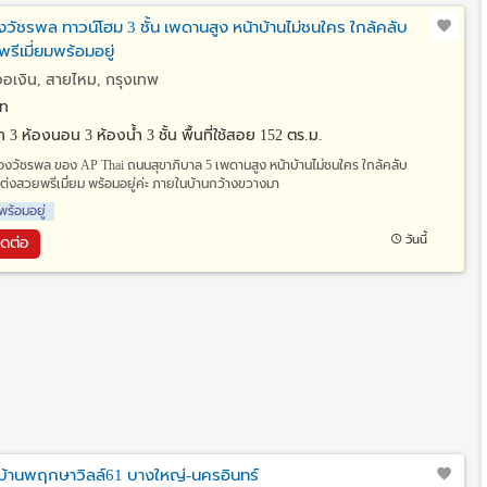
วัชรพล ทาวน์โฮม 3 ชั้น เพดานสูง หน้าบ้านไม่ชนใคร ใกล้คลับ
รีเมี่ยมพร้อมอยู่
ออเงิน, สายไหม, กรุงเทพ
ท
วา
3 ห้องนอน 3 ห้องน้ำ 3 ชั้น พื้นที่ใช้สอย 152 ตร.ม.
องวัชรพล ของ AP Thai ถนนสุขาภิบาล 5 เพดานสูง หน้าบ้านไม่ชนใคร ใกล้คลับ
แต่งสวยพรีเมี่ยม พร้อมอยู่ค่ะ ภายในบ้านกว้างขวางมา
พร้อมอยู่
วันนี้
ิดต่อ
มู่บ้านพฤกษาวิลล์61 บางใหญ่-นครอินทร์