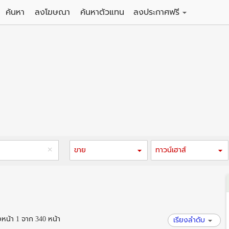
ค้นหา
ลงโฆษณา
ค้นหาตัวแทน
ลงประกาศฟรี
ดิน
ลงประกาศขายฟรี
าน
ลงประกาศให้เช่าฟรี
คอนโด
าวน์เฮาส์
 / โรงแรม
พาร์ทเม้นท์ / โรงแรม
์ / สำนักงาน
อาคารพาณิชย์ / สำนักงาน
ดัง
รงงาน / โกดัง
ขาย
ทาวน์เฮาส์
น้า 1 จาก 340 หน้า
เรียงลำดับ