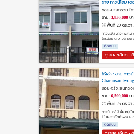
ขาย ทาวน์โฮม เดอ
ซอย-บางกรวย ไทร
ขาย:
3,850,000
บา
พื้นที่ 20 ตร.วา
ทาวน์โฮม เดอะ พลีโน่ 
ไทรน้อย ต.บางสีทอง 
ติดถนน
ดูรายละเอียด - ต
ให้เช่า / ขาย ทาว
Charansanitwong
ซอย-จรัญสนิทวงศ์
ขาย:
6,500,000
บา
พื้นที่ 25 ตร.วา
ทาวน์เฮาส์ 3 ชั้น หมู
12 แขวงวัดท่าพระ เ
ติดถนน
ดูรายละเอียด - ต