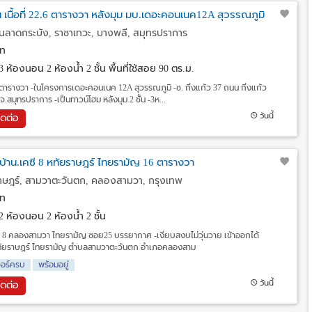
น เนื้อที่ 22.6 ตารางวา หลังมุม มบ.เดอะคอนเนค12A สุวรรณภูมิ
ลาดกระบัง, ราชาเทวะ, บางพลี, สมุทรปราการ
ท
3 ห้องนอน 2 ห้องน้ำ 2 ชั้น พื้นที่ใช้สอย 90 ตร.ม.
 ตารางวา -ในโครงการเดอะคอนเนค 12A สุวรรณภูมิ -ซ. กิ่งแก้ว 37 ถนน กิ่งแก้ว
.สมุทรปราการ -เป็นทาวน์โฮม หลังมุม 2 ชั้น -3ห...
วันนี้
ิดต่อ
ู่บ้าน.เคซี 8 หทัยราษฎร์ ไทยรามัญ 16 ตารางวา
ษฎร์, สามวาตะวันตก, คลองสามวา, กรุงเทพ
ท
2 ห้องนอน 2 ห้องน้ำ 2 ชั้น
 เคซี 8 คลองสามวา ไทยรามัญ ซอย25 บรรยากาศ -เงียบสงบไม่วุ่นวาย เข้าออกได้
นหทัยราษฏร์ ไทยรามัญ ตำบลสามวาตะวันตก อำเภอคลองสาม
จอร์ครบ
พร้อมอยู่
วันนี้
ิดต่อ