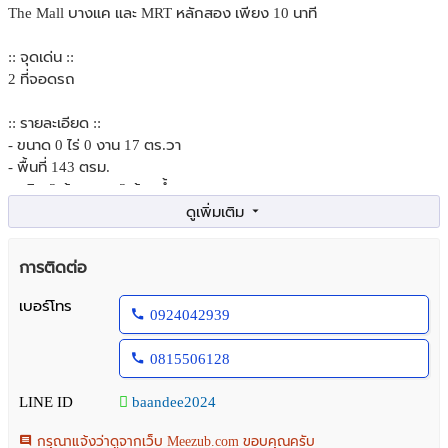
The Mall บางแค และ MRT หลักสอง เพียง 10 นาที
:: จุดเด่น ::
2 ที่จอดรถ
:: รายละเอียด ::
- ขนาด 0 ไร่ 0 งาน 17 ตร.วา
- พื้นที่ 143 ตรม.
- ชนิด 3 ห้องนอน 3 ห้องน้ำ
- จำนวน 3 ชั้น
:: รายการเฟอร์นิเจอร์ ::
การติดต่อ
- ต่อเติมที่ดูดควันในห้องครัว
- ต่อเติมครัวหลังบ้านเต็มพื้นที่
เบอร์โทร
0924042939
- ต่อเติมหลังคาที่จอดรถ
0815506128
- สระว่ายน้ำ ระบบเกลือ แยกสระเด็ก-ผู้ใหญ่
- สวนสาธารณะ
LINE ID
baandee2024
:: สถานที่ใกล้เคียง ::
กรุณาแจ้งว่าดูจากเว็บ Meezub.com ขอบคุณครับ