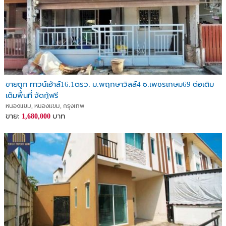
ขายถูก ทาวน์เฮ้าส์16.1ตรว. ม.พฤกษาวิลล์4 ซ.เพชรเกษม69 ต่อเติม
เต็มพื้นที่ จัดกู้ฟรี
หนองแขม, หนองแขม, กรุงเทพ
ขาย:
บาท
1,680,000