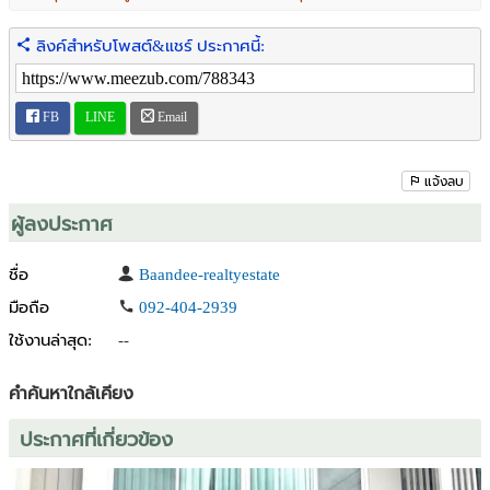
- Victoria Gardens เพชรเกษม 69 (2.4 กิโลเมตร)
- บิ๊กซี เพชรเกษม หลักสอง (4 กิโลเมตร)
ลิงค์สำหรับโพสต์&แชร์ ประกาศนี้:
- แม็คโคร เพชรเกษม (4.4 กิโลเมตร)
- เดอะมอลล์ไลฟ์สโตร์ บางแค (6.5 กิโลเมตร)
- รพ.วิชัยเวช อินเตอร์เนชั่นแนล หนองแขม (4.7 กิโลเมตร)
FB
LINE
Email
- รพ.เกษมราษฎร์ บางแค (5.1 กิโลเมตร)
- รร.กรพิทักษ์ศึกษา (2.2 กิโลเมตร)
- รร.เลิศหล้า ถนนเพชรเกษม (3.2 กิโลเมตร)
แจ้งลบ
- รร.สารสาสน์วิเทศน์บางบอน (4 กิโลเมตร)
พิกัด:
ผู้ลงประกาศ
http://maps.google.com/maps?q=13.691946
,100.376375
ราคา: 4,600,000 บาท
ชื่อ
Baandee-realtyestate
มือถือ
092-404-2939
สนใจติดต่อ: Baan Dee Realty Estate 0815506128
ใช้งานล่าสุด:
--
Line: baandee2024
คำค้นหาใกล้เคียง
ประกาศที่เกี่ยวข้อง