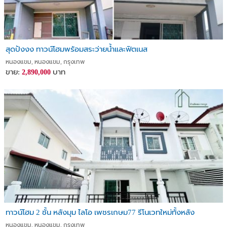
สุดปังงง ทาวน์โฮมพร้อมสระว่ายน้ำและฟิตเนส
หนองแขม, หนองแขม, กรุงเทพ
ขาย:
บาท
2,890,000
ทาวน์โฮม 2 ชั้น หลังมุม ไลโอ เพชรเกษม77 รีโนเวทใหม่ทั้งหลัง
หนองแขม, หนองแขม, กรุงเทพ