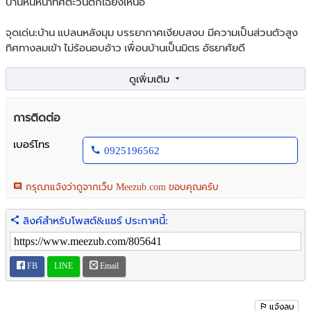
บ้านหันหน้าทิศตะวันตกเฉียงเหนือ
จุดเด่น:บ้าน แปลนหลังมุม บรรยากาศเงียบสงบ มีความเป็นส่วนตัวสูง
ทิศทางลมเข้า ไม่ร้อนอบอ้าว เพื่อนบ้านเป็นมิตร อัธยาศัยดี
สถานที่ใกล้เคลียง
-ห้างสรรพสินค้า The Mall บางแค
-Central พระราม 2 คาร์ฟูร์
การติดต่อ
- บิ๊กซี โลตัส
-สนามหลวง 2
เบอร์โทร
0925196562
- โฮมโปรโรงพยาบาล
-โรงพยาบาลศรีวิชัย2
- โรงพยาบาลเกษมราษฎร์โรงเรียน
กรุณาแจ้งว่าดูจากเว็บ Meezub.com ขอบคุณครับ
-โรงเรียนเลิศหล้านานาชาติ
-โรงเรียนเด่นหล้า
ลิงค์สำหรับโพสต์&แชร์ ประกาศนี้:
- โรงเรียนสารสาสน์
-มหาวิทยาลัยเอเชียอาคเนย์
-มหาวิทยาลัยธนบุรี
FB
LINE
Email
รหัสทรัพย์ BT68035
ที่ตั้ง ซอยเพชรเกษม77 ถ.เพชรเกษม เขตหนองแขม กรุงเทพมหานคร
แจ้งลบ