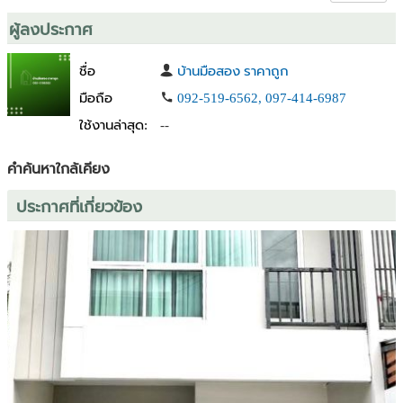
ผู้ลงประกาศ
บริการรับฝากขาย - เช่า จำนอง ขายฝากบ้านและที่ดิน
ฟรี ยืนกู้ได้ 100%
ชื่อ
บ้านมือสอง ราคาถูก
ฟรี การตลาด
ฟรี ที่ปรึกษาสินเชื่อ
มือถือ
092-519-6562, 097-414-6987
ใช้งานล่าสุด:
--
สอบถามเพิ่มเติม
Tel : 092-5196562
คำค้นหาใกล้เคียง
Line :
https://lin.ee/QJn0iS2
ID Line : @872pzlmz (มี @ด้านหน้า)
ประกาศที่เกี่ยวข้อง
#บ้านเดี่ยว #บ้านมือสอง #ทาวน์เฮ้าส์ #ทาวน์โฮม #เจ้าของขายเอง #บ้าน
มือสองราคาถูก #หน้าหน้ามืออาชีพ #นายหน้ามือสอง #บ้านมือสอง
#หนองแขม #บางแค