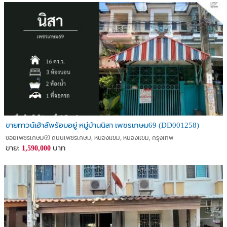
ขายทาวน์เฮ้าส์พร้อมอยู่ หมู่บ้านนิสา เพชรเกษม69 (DD001258)
ซอยเพชรเกษม69 ถนนเพชรเกษม, หนองแขม, หนองแขม, กรุงเทพ
ขาย:
บาท
1,590,000