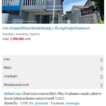
ขาย บ้านแฝดรีโนเวทใหม่พร้อมอยู่ 2 ชั้น หมู่บ้านคู่ขวัญหรรษา
หนองแขม, หนองแขม, กรุงเทพ
ขาย:
บาท
1,990,000
ขาย
ขายที่ดิน
ให้เช่า
ขายบ้าน
ให้เช่าที่ดิน
การค้นหา
ขายคอนโด
ให้เช่าบ้าน
ขายที่ดิน
ติดต่อลงประกาศ
ขายทาวน์เฮาส์
ให้เช่าคอนโด
ประกาศขายที่ดิน
ลงประกาศขายฟรี
มีทรัพย์.คอม
เว็บฝากประกาศขาย/ใช้เช่า ที่ดิน บ้านมือสอง คอนโด อสังหาฯ
ขายอาคารพาณิชย์
โครงการใหม่และมือสอง ลงประกาศฟรี
©2023
ให้เช่าทาวน์เฮาส์
ที่ดินราคาถูก
ลงประกาศให้เช่าฟรี
ติดต่อเว็บ · LINE ID:
@meezub
· Facebook:
messenger