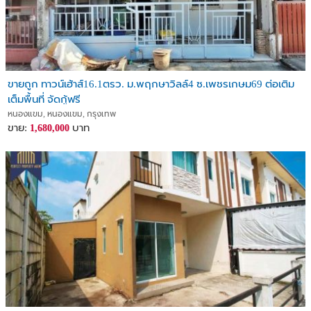
ขายถูก ทาวน์เฮ้าส์16.1ตรว. ม.พฤกษาวิลล์4 ซ.เพชรเกษม69 ต่อเติม
เต็มพื้นที่ จัดกู้ฟรี
หนองแขม, หนองแขม, กรุงเทพ
ขาย:
บาท
1,680,000