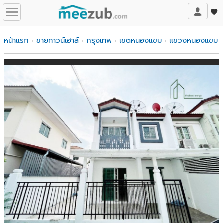
หน้าแรก
ขายทาวน์เฮาส์
กรุงเทพ
เขตหนองแขม
แขวงหนองแขม