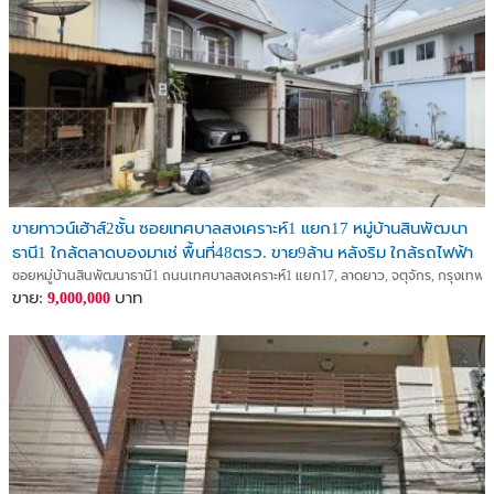
ขายทาวน์เฮ้าส์2ชั้น ซอยเทศบาลสงเคราะห์1 แยก17 หมู่บ้านสินพัฒนา
ธานี1 ใกล้ตลาดบองมาเช่ พื้นที่48ตรว. ขาย9ล้าน หลังริม ใกล้รถไฟฟ้า
สถานีวัดเสมียนนารี
ซอยหมู่บ้านสินพัฒนาธานี1 ถนนเทศบาลสงเคราะห์1 แยก17, ลาดยาว, จตุจักร, กรุงเทพ
ขาย:
บาท
9,000,000