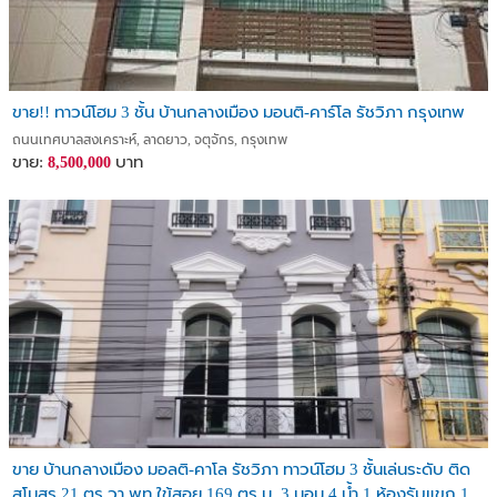
ขาย!! ทาวน์โฮม 3 ชั้น บ้านกลางเมือง มอนติ-คาร์โล รัชวิภา กรุงเทพ
ถนนเทศบาลสงเคราะห์, ลาดยาว, จตุจักร, กรุงเทพ
ขาย:
บาท
8,500,000
ขาย บ้านกลางเมือง มอลติ-คาโล รัชวิภา ทาวน์โฮม 3 ชั้นเล่นระดับ ติด
สโมสร 21 ตร.วา พท.ใข้สอย 169 ตร.ม. 3 นอน 4 น้ำ 1 ห้องรับแขก 1