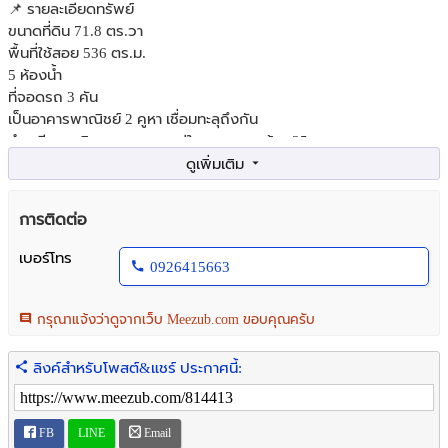
📌 รายละเอียดทรัพย์
ขนาดที่ดิน 71.8 ตร.วา
พื้นที่ใช้สอย 536 ตร.ม.
5 ห้องน้ำ
ที่จอดรถ 3 คัน
เป็นอาคารพาณิชย์ 2 คูหา เชื่อมทะลุถึงกัน
ทำเลดีมาก เดินทางสะดวก อยู่ในซอยลาดพร้าว 35
ห่างรถไฟฟ้าสถานีภานา เพียง 750 เมตร
ห่างจากถนนลาดพร้าวเพียง 630 เมตร
การติดต่อ
🛍️ สถานที่ใกล้เคียง
Union Mall
เบอร์โทร
0926415663
Lotus’s ลาดพร้าว
The JAS วังหิน
Lotus’s วังหิน
กรุณาแจ้งว่าดูจากเว็บ Meezub.com ขอบคุณครับ
Makro วังหิน
Central ลาดพร้าว
ลิงค์สำหรับโพสต์&แชร์ ประกาศนี้:
Major รัชโยธิน
🚗 เส้นทางคมนาคมสะดวก
FB
LINE
Email