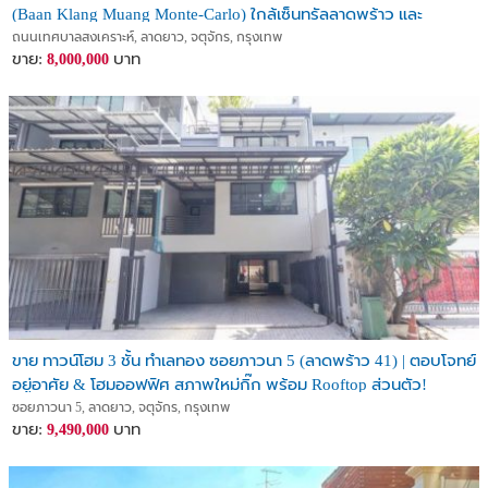
(Baan Klang Muang Monte-Carlo) ใกล้เซ็นทรัลลาดพร้าว และ
มหาวิทยาลัยเกษตรศาสตร์ บางเขน
ถนนเทศบาลสงเคราะห์, ลาดยาว, จตุจักร, กรุงเทพ
ขาย:
บาท
8,000,000
ขาย ทาวน์โฮม 3 ชั้น ทำเลทอง ซอยภาวนา 5 (ลาดพร้าว 41) | ตอบโจทย์
อยู่อาศัย & โฮมออฟฟิศ สภาพใหม่กิ๊ก พร้อม Rooftop ส่วนตัว!
ซอยภาวนา 5, ลาดยาว, จตุจักร, กรุงเทพ
ขาย:
บาท
9,490,000