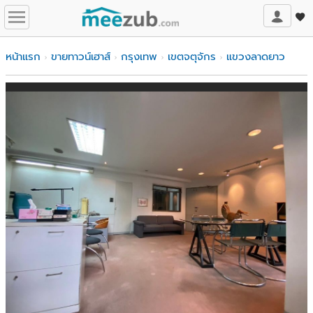
หน้าแรก
ขายทาวน์เฮาส์
กรุงเทพ
เขตจตุจักร
แขวงลาดยาว