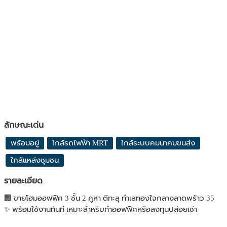
ลักษณะเด่น
พร้อมอยู่
ใกล้รถไฟฟ้า MRT
ใกล้ระบบคมนาคมขนส่ง
ใกล้แหล่งชุมชน
รายละเอียด
🏢 ขายโฮมออฟฟิศ 3 ชั้น 2 คูหา ตีทะลุ ทำเลทองใจกลางลาดพร้าว 35
✨ พร้อมใช้งานทันที เหมาะสำหรับทำออฟฟิศหรือลงทุนปล่อยเช่า