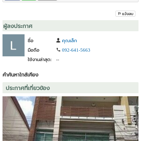
ถนนลาดพร้าว
แยกรัชดา-ลาดพร้าว
ถนนพหลโยธิน
แจ้งลบ
ห้าแยกลาดพร้าว
ผู้ลงประกาศ
ถนนวิภาวดีรังสิต
แยกรัชโยธิน
ชื่อ
คุณเล็ก
💰 ราคาขายเพียง 11,900,000 บาท
มือถือ
092-641-5663
ใช้งานล่าสุด:
--
นัดชมสถานที่จริงได้ทุกวัน
📞 สนใจติดต่อสอบถามเพิ่มเติม : คุณเล็ก 0926415663
คำค้นหาใกล้เคียง
#ขายโฮมออฟฟิศลาดพร้าว #ขายอาคารพาณิชย์ลาดพร้าว35 #ขาย
ประกาศที่เกี่ยวข้อง
สำนักงานกรุงเทพ #บ้านลาดพร้าว #โฮมออฟฟิศใกล้รถไฟฟ้า #อสังหาฯ
ทำเลดี #ลงทุนอสังหาริมทรัพย์ #อสังหาริมทรัพย์ลาดพร้าว
#ลาดพร้าว35 #ขายบ้านพร้อมสำนักงาน #อสังหาริมทรัพย์เพื่อธุรกิจ
#HomeOfficeForSale #ลาดพร้าวใกล้รถไฟฟ้า