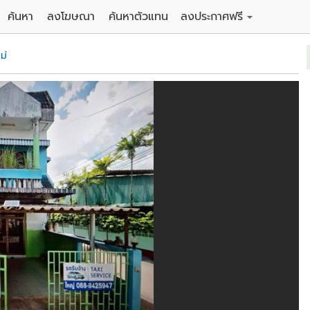
ค้นหา
ลงโฆษณา
ค้นหาตัวแทน
ลงประกาศฟรี
ดิน
ลงประกาศขายฟรี
ม่
าน
ลงประกาศให้เช่าฟรี
คอนโด
าวน์เฮาส์
 / โรงแรม
พาร์ทเม้นท์ / โรงแรม
์ / สำนักงาน
อาคารพาณิชย์ / สำนักงาน
ดัง
รงงาน / โกดัง