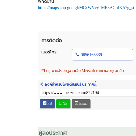
พิกัดบ้าน
https://maps.app.goo.gl/MCxWVvrCME8AGofKA?g_st=
การติดต่อ
เบอร์โทร
0656166339
กรุณาแจ้งว่าดูจากเว็บ Meezub.com ขอบคุณครับ
ลิงค์สำหรับโพสต์&แชร์ ประกาศนี้:
FB
LINE
Email
ผู้ลงประกาศ