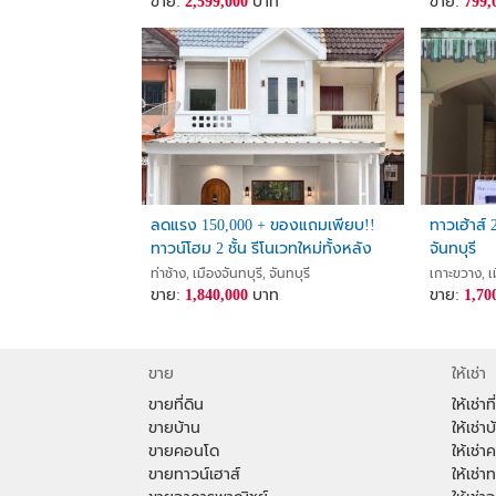
ขาย:
2,599,000
บาท
ขาย:
799,
ลดแรง 150,000 + ของแถมเพียบ!!
ทาวเฮ้าส์ 
ทาวน์โฮม 2 ชั้น รีโนเวทใหม่ทั้งหลัง
จันทบุรี
อ.เมือง จ.จันทบุรี ใกล้โลตัส ศาลา
ท่าช้าง, เมืองจันทบุรี, จันทบุรี
เกาะขวาง, เม
กลางฯ
ขาย:
1,840,000
บาท
ขาย:
1,70
ขาย
ให้เช่า
ขายที่ดิน
ให้เช่าที
ขายบ้าน
ให้เช่าบ
ขายคอนโด
ให้เช่
ขายทาวน์เฮาส์
ให้เช่า