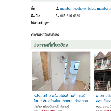
ชื่อ
membermeeohayo41close memberm
มือถือ
065-616-6339
ใช้งานล่าสุด:
--
คำค้นหาใกล้เคียง
ประกาศที่เกี่ยวข้อง
หลังสุดท้าย พร้อมโปรพิเศษ!! ทาวน์
ขายทาวน์
โฮม 2 ชั้น สร้างใหม่ ติดถนน ทำเลทอง
ขลุง จังห
อ.เมือง จ.จันทบุรี ใกล้บิ๊กซี โลตัสฯ
ท่าช้าง, เมืองจันทบุรี, จันทบุรี
ขลุง, ขลุง, จ