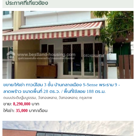
ประกาศที่เกี่ยวข้อง
* 9 air conditioners | Indoor parking for 3 cars
* 8 CCTV cameras
* Usable area over 500 sqm | Land 50.9 sq.wah
Sale: 24,000,000 THB / Rent: 130,000 THB/month
Contact: 061-641-5669 (Mr. Due – AG)
Line ID: due.b
CODE: TD729
#โฮมออฟฟิศให้เช่า #BsquareRama9 #Rama9HomeOffice
ขขาย/ให้เช่า ทาวน์โฮม 3 ชั้น บ้านกลางเมือง S-Sense พระราม 9 -
ลาดพร้าว ขนาดพื้นที่ 28 ตร.ว. / พื้นที่ใช้สอย 188 ตร.ม.
ถนนประดิษฐ์มนูธรรม, วังทองหลาง, วังทองหลาง, กรุงเทพ
ขาย:
บาท
8,290,000
ให้เช่า:
บาท/เดือน
35,000