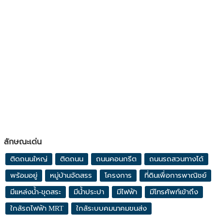
ลักษณะเด่น
ติดถนนใหญ่
ติดถนน
ถนนคอนกรีต
ถนนรถสวนทางได้
พร้อมอยู่
หมู่บ้านจัดสรร
โครงการ
ที่ดินเพื่อการพาณิชย์
มีแหล่งน้ำ-ขุดสระ
มีน้ำประปา
มีไฟฟ้า
มีโทรศัพท์เข้าถึง
ใกล้รถไฟฟ้า MRT
ใกล้ระบบคมนาคมขนส่ง