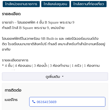
ใกล้หน่วยงานราชการ
ใกล้แหล่งชุมชน
ใกล้สถานที่ท่องเที่ยว
รายละเอียด
ขาย/เช่า – โฮมออฟฟิศ 4 ชั้น B Square พระราม 9
ทำเลดี ใกล้ B Square พระราม 9, เหม่งจ๋าย
โฮมออฟฟิศรีโนเวทพร้อม SB Built-in และ เฟอร์นิเจอร์แบรนด์ดัง
ติด โรงเรียนนานาชาติสิงคโปร์ ทำเลดี เหมาะสำหรับทำสำนักงานหรืออยู่
อาศัย
รายละเอียดอาคาร
* 4 ชั้น | 4 ห้องนอน | 3 ห้องน้ำ | 3 ห้องทำงาน | 1 ครัว | 1 ห้องทาน
อาหาร/ประชุม
* กระจกกันเสียงครบทุกห้อง
* ระเบียงใหญ่ หลังบ้านต่อเติม 2 ชั้น
* แอร์ 9 เครื่อง | จอดรถในบ้าน 3 คัน
การติดต่อ
* กล้องวงจรปิด 8 ตัว
* พื้นที่ใช้สอยกว่า 500 ตร.ม. บนที่ดิน 50.9 ตร.ว.
เบอร์โทร
0616415669
ขาย 24 ล้านบาท