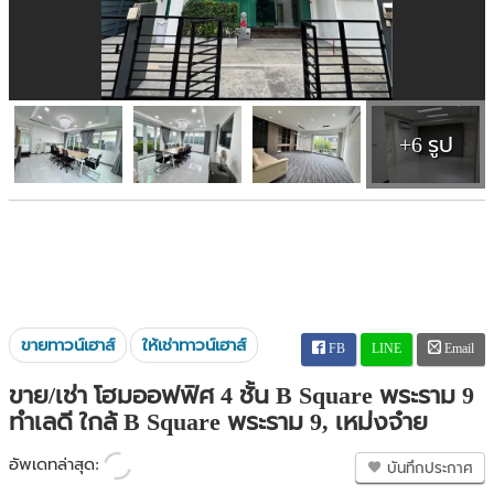
+6 รูป
ขายทาวน์เฮาส์
ให้เช่าทาวน์เฮาส์
FB
LINE
Email
ขาย/เช่า โฮมออฟฟิศ 4 ชั้น B Square พระราม 9
ทำเลดี ใกล้ B Square พระราม 9, เหม่งจ๋าย
อัพเดทล่าสุด:
บันทึกประกาศ