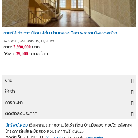
ขาย/ให้เช่า ทาวน์โฮม 4ชั้น บ้านกลางเมือง พระราม9-ลาดพร้าว
พลับพลา , วังทองหลาง, กรุงเทพ
ขาย:
บาท
7,990,000
ให้เช่า:
บาท/เดือน
35,000
ขาย
ขายที่ดิน
ให้เช่า
ขายบ้าน
ให้เช่าที่ดิน
การค้นหา
ขายคอนโด
ให้เช่าบ้าน
ขายที่ดิน
ติดต่อลงประกาศ
ขายทาวน์เฮาส์
ให้เช่าคอนโด
ประกาศขายที่ดิน
ลงประกาศขายฟรี
มีทรัพย์.คอม
เว็บฝากประกาศขาย/ใช้เช่า ที่ดิน บ้านมือสอง คอนโด อสังหาฯ
ขายอาคารพาณิชย์
โครงการใหม่และมือสอง ลงประกาศฟรี
©2023
ให้เช่าทาวน์เฮาส์
ที่ดินราคาถูก
ลงประกาศให้เช่าฟรี
ติดต่อเว็บ · LINE ID:
@meezub
· Facebook:
messenger