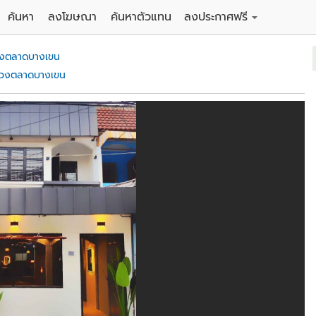
ค้นหา
ลงโฆษณา
ค้นหาตัวแทน
ลงประกาศฟรี
ดิน
ลงประกาศขายฟรี
งตลาดบางเขน
าน
ลงประกาศให้เช่าฟรี
วงตลาดบางเขน
คอนโด
าวน์เฮาส์
 / โรงแรม
พาร์ทเม้นท์ / โรงแรม
์ / สำนักงาน
อาคารพาณิชย์ / สำนักงาน
ดัง
รงงาน / โกดัง