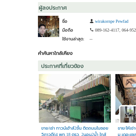
ผู้ลงประกาศ
ชื่อ
wirakornpe Pewfad
มือถือ
089-162-4117, 064-952
ใช้งานล่าสุด:
--
คำค้นหาใกล้เคียง
ประกาศที่เกี่ยวข้อง
ขาย/เช่า ทาวน์เฮ้าส์2ชั้น ติดถนนในซอย
ขาย/ให้เช่
วิภาวดี64 พท.18 ตรว. 2นอน2น้ำ ใกล้
ม.เดอะเซเ