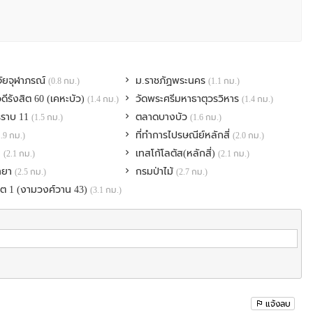
คอนโด // Face book willium wallest
 :0649523992 // ID line:wirakornpe
ะครับ จะตอบกลับโดยเร็วครับ รหัส #NO326
จัยจุฬาภรณ์
ม.ราชภัฏพระนคร
(0.8 กม.)
(1.1 กม.)
ดีรังสิต 60 (เคหะบัว)
วัดพระศรีมหาธาตุวรวิหาร
(1.4 กม.)
(1.4 กม.)
ราบ 11
ตลาดบางบัว
(1.5 กม.)
(1.6 กม.)
ที่ทำการไปรษณีย์หลักสี่
1.9 กม.)
(2.0 กม.)
ม
เทสโก้โลตัส(หลักสี่)
(2.1 กม.)
(2.1 กม.)
ิทยา
กรมป่าไม้
(2.5 กม.)
(2.7 กม.)
ต 1 (งามวงศ์วาน 43)
(3.1 กม.)
แจ้งลบ