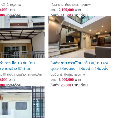
นะ15 ใกล้รถไฟฟ้า 2 นาที
MRT สายสีชมพู
 หลักสี่, กรุงเทพ
คันนายาว, คันนายาว, กรุงเทพ
0,000
บาท
ขาย:
2,100,000
บาท
900
บาท/เดือน
ให้เช่า:
11,000
บาท/เดือน
ช่า ทาวน์โฮม 3 ชั้น บ้าน
ให้เช่า/ ขาย ทาวน์โฮม 3ชั้น หมู่บ้าน eco
ง ลาดพร้าว 87 ทำเล
space 3ห้องนอน , 3ห้องน้ำ , 1ห้องนั่ง
กล้ CDC เลียบด่วน
เล่น , 1ห้องครัว ใกล้เกษตร-นวมินทร์
ว 87 ถนนลาดพร้าว , คลองเจ้าคุณสิงห์ , วังทองหลาง, กรุงเทพ
นวมินทร์, บึงกุ่ม, กรุงเทพ
า
0,000
บาท
ขาย:
6,000,000
บาท
000
บาท/เดือน
ให้เช่า:
25,000
บาท/เดือน