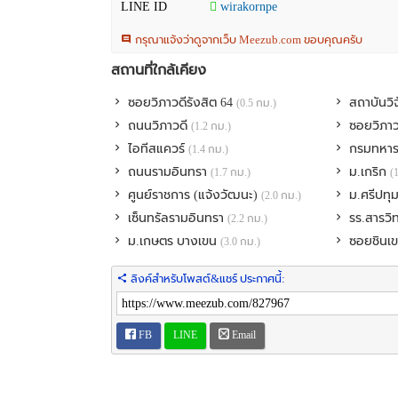
LINE ID
wirakornpe
# ขายบ้าน #เช่าบ้าน #เช่าโกดัง #ขาย เช่าโรงาน #ที่ดิน #
สนใจนัดชมติดต่อ คุณ น้อย Agent 0891624117 // ID Line
กรุณาแจ้งว่าดูจากเว็บ Meezub.com ขอบคุณครับ
ลบกวนแอดไลน์ และ ส่งลิงค์ ส่งรูปและข้อมูลไว้ ด้วยน
สถานที่ใกล้เคียง
ซอยวิภาวดีรังสิต 64
สถาบันวิ
(0.5 กม.)
ถนนวิภาวดี
ซอยวิภาว
(1.2 กม.)
ไอทีสแควร์
กรมทหาร
(1.4 กม.)
ถนนรามอินทรา
ม.เกริก
(1.7 กม.)
(
ศูนย์ราชการ (แจ้งวัฒนะ)
ม.ศรีปทุ
(2.0 กม.)
เซ็นทรัลรามอินทรา
รร.สารว
(2.2 กม.)
ม.เกษตร บางเขน
ซอยชินเข
(3.0 กม.)
ลิงค์สำหรับโพสต์&แชร์ ประกาศนี้:
FB
LINE
Email