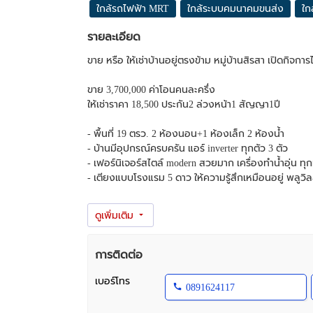
ใกล้รถไฟฟ้า MRT
ใกล้ระบบคมนาคมขนส่ง
ใก
รายละเอียด
ขาย หรือ ให้เช่าบ้านอยู่ตรงข้าม หมู่บ้านสิรสา เปิดกิจก
ขาย 3,700,000 ค่าโอนคนละครึ่ง
ให้เช่าราคา 18,500 ประกัน2 ล่วงหน้า1 สัญญา1ปี
- พื้นที่ 19 ตรว. 2 ห้องนอน+1 ห้องเล็ก 2 ห้องน้ำ
- บ้านมีอุปกรณ์ครบครัน แอร์ inverter ทุกตัว 3 ตัว
- เฟอร์นิเจอร์สไตล์ modern สวยมาก เครื่องทำน้ำอุ่น ทุก
- เตียงแบบโรงแรม 5 ดาว ให้ความรู้สึกเหมือนอยู่ พลูวิ
หรืออื่นๆๆ ทำเล ดี ติดถนนคนพลุกพล่าน ใกล้รถไฟฟ้า ส
สายสีแดงและชมพู 500 เมตร(เดินได้)และ บีทีเอส สถานี
59หลัง บ้านใกล้แหล่งเศรษฐกิจใหม่ และเซ็นทรัล เพิ่งรี
และข้างบน สามารถใช้เป็นที่พักอาศัย แต่งสไตล์โมเดิร์น 
การติดต่อ
ข้าม ไม่ไกลจาก คอนโดพลัมแจ้งวัฒนะ หลายพันห้อง ใกล
เบอร์โทร
0891624117
ที่ตั้งซอยแจ้งวัฒนะ 6 แขวงตลาดบางเขน เขตหลักสี่ 