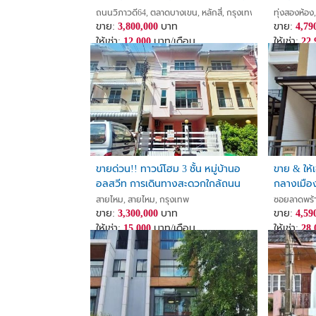
ตลาดสด, 7-11 ,เข้าออกได้หลายทาง
ซ.แจ้งวัฒ
ถนนวิภาวดี64, ตลาดบางเขน, หลักสี่, กรุงเทพ
ทุ่งสองห้อง,
เหมาะอยู่อาศัย/ค้าขายได้
ขาย:
3,800,000
บาท
ขาย:
4,79
ให้เช่า:
12,000
บาท/เดือน
ให้เช่า:
22,
ขายด่วน!! ทาวน์โฮม 3 ชั้น หมู่บ้านอ
ขาย & ให้เ
อลสวีท การเดินทางสะดวกใกล้ถนน
กลางเมือ
หลายเส้นทาง สามารถซื้อเอาไปลงทุน
ศักยภาพ ใ
สายไหม, สายไหม, กรุงเทพ
ซอยลาดพร้า
เพื่อปล่อยเช่า หรือ ทำเป็นโฮมออฟฟิต
ขาย:
3,300,000
บาท
รามอินทร
ขาย:
4,59
ได้
ให้เช่า:
15,000
บาท/เดือน
ให้เช่า:
28,