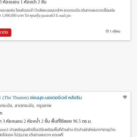
3 ห้องนอน 1 ห้องน้ำ 2 ชั้น
-หลวงแพ่ง โซนหัวตะเข้ l ใกล้พระจอมเกล้าฯ ลาดกระบัง เดินทางสะดวกเชื่อมต่อ
,690,000 บาท Tel คุณกุ้ง jurairat63 E-mail pie.
1 เดือน
ิดต่อ
 (The Thamm) อ่อนนุช-มอเตอร์เวย์ หลังริม
ระบัง, ลาดกระบัง, กรุงเทพ
ท
วา
3 ห้องนอน 2 ห้องน้ำ 2 ชั้น พื้นที่ใช้สอย 96.5 ตร.ม.
hamm1 บ้านหลังมุมสไตล์โมเดิร์นพร้อมพื้นที่ด้านข้าง ตัวบ้านยังใหม่มากๆอายุบ้าน
นิตไม่เยอะ ไม่วุ่นวาย เดินทางสะดวก แถมฟรี