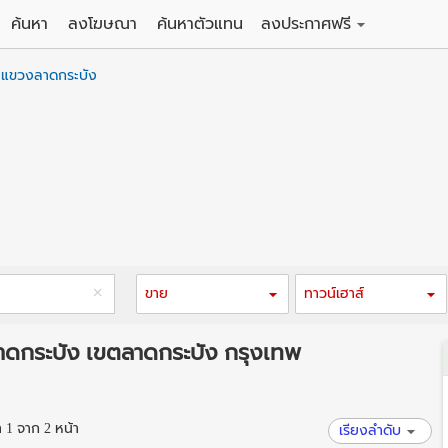
ค้นหา
ลงโฆษณา
ค้นหาตัวแทน
ลงประกาศฟรี
ดิน
ลงประกาศขายฟรี
แขวงลาดกระบัง
าน
ลงประกาศให้เช่าฟรี
คอนโด
าวน์เฮาส์
 / โรงแรม
พาร์ทเม้นท์ / โรงแรม
์ / สำนักงาน
อาคารพาณิชย์ / สำนักงาน
ดัง
รงงาน / โกดัง
ขาย
ทาวน์เฮาส์
าดกระบัง เขตลาดกระบัง กรุงเทพ
1 จาก 2 หน้า
เรียงลำดับ