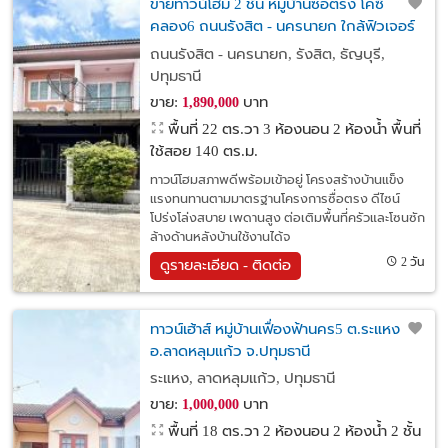
ขายทาวน์โฮม 2 ชั้น หมู่บ้านซื่อตรง โคซี่
คลอง6 ถนนรังสิต - นครนายก ใกล้ฟิวเจอร์
พาร์ค รังสิต
ถนนรังสิต - นครนายก, รังสิต, ธัญบุรี,
ปทุมธานี
ขาย:
บาท
1,890,000
พื้นที่ 22 ตร.วา
3 ห้องนอน 2 ห้องน้ำ พื้นที่
ใช้สอย 140 ตร.ม.
ทาวน์โฮมสภาพดีพร้อมเข้าอยู่ โครงสร้างบ้านแข็ง
แรงทนทานตามมาตรฐานโครงการซื่อตรง ดีไซน์
โปร่งโล่งสบาย เพดานสูง ต่อเติมพื้นที่ครัวและโซนซัก
ล้างด้านหลังบ้านใช้งานได้จ
2 วัน
ดูรายละเอียด - ติดต่อ
ทาวน์เฮ้าส์ หมู่บ้านเฟื่องฟ้านคร5 ต.ระแหง
อ.ลาดหลุมแก้ว จ.ปทุมธานี
ระแหง, ลาดหลุมแก้ว, ปทุมธานี
ขาย:
บาท
1,000,000
พื้นที่ 18 ตร.วา
2 ห้องนอน 2 ห้องน้ำ 2 ชั้น