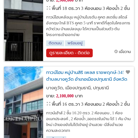
ขาย:
บาท
2,900,000
พื้นที่ 18 ตร.วา
3 ห้องนอน 3 ห้องน้ำ 2 ชั้น
ทาวน์โฮมหลังมุม หมู่บ้านไบรตัน คูคต สเตชั่น สไตล์
อังกฤษ ใกล้ BTS คูคต 5 นาที ราคาดีที่สุดในโครงการ
คว้าด่วน บ้านแปลงมุม ได้ความเป็นส่วนตัว ต้น
โครงการเข้าออกง่าย
ติดถนน
พร้อมอยู่
เมื่อวาน
ดูรายละเอียด - ติดต่อ
ทาวน์โฮม หมู่บ้านสิริ เพลส ราชพฤกษ์-345
ตำบลบางคูวัด อำเภอเมืองปทุมธานี จังหวัด
ปทุมธานี
บางคูวัด, เมืองปทุมธานี, ปทุมธานี
ขาย:
บาท
2,100,000
พื้นที่ 16 ตร.วา
3 ห้องนอน 2 ห้องน้ำ 2 ชั้น
ทาวน์เฮ้าส์ 2 ชั้น 16.20 ตรว. 2 ห้องนอน , 1 ห้อง
อเนกประสงค์ , 2 ห้องน้ำ ,จอดรถในบ้าน ได้ 1 คัน บ้าน
ใหม่ เจ้าของยังไม่ได้เข้าอยู่ บ้านสวย -มีสิ่งอำนวย
ความสะดวกภา