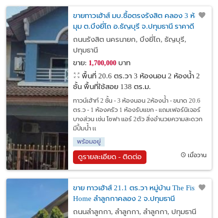
ขายทาวเฮ้าส์ มบ.ซื้อตรงรังสิต คลอง 3 ห้อง
มุม ต.บึงยี่โถ อ.ธัญบุรี จ.ปทุมธานี ราคาดี
ถนนรังสิต นครนายก, บึงยี่โถ, ธัญบุรี,
ปทุมธานี
ขาย:
บาท
1,700,000
พื้นที่ 20.6 ตร.วา
3 ห้องนอน 2 ห้องน้ำ 2
ชั้น พื้นที่ใช้สอย 138 ตร.ม.
ทาวน์เฮ้าท์ 2 ชั้น - 3 ห้องนอน 2ห้องน้ำ - ขนาด 20.6
ตร.ว - 1 ห้องครัว 1 ห้องรับแขก - แถมเฟอร์นิเจอร์
บางส่วน เช่น โซฟา แอร์ 2ตัว สิ่งอำนวยความสะดวก
มีปั้มน้ำ เเ
พร้อมอยู่
เมื่อวาน
ดูรายละเอียด - ติดต่อ
ขาย ทาวเฮ้าส์ 21.1 ตร.วา หมู่บ้าน The Fisrt
Home ลำลูกกาคลอง 2 จ.ปทุมธานี
ถนนลำลูกกา, ลำลูกกา, ลำลูกกา, ปทุมธานี