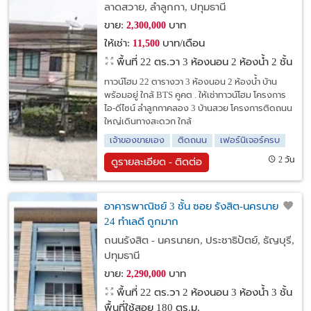
ห้องน้ำ บ้านพร้อมอยู่ ใกล้ BTS คูคต
ลาดสวาย, ลำลูกกา, ปทุมธานี
ขาย:
บาท
2,300,000
ให้เช่า:
บาท/เดือน
11,500
พื้นที่ 22 ตร.วา
3 ห้องนอน 2 ห้องน้ำ 2 ชั้น
ทาวน์โฮม 22 ตารางวา 3 ห้องนอน 2 ห้องน้ำ บ้าน
พร้อมอยู่ ใกล้ BTS คูคต . ให้เช่าทาวน์โฮม โครงการ
ไอ-ดีไซน์ ลำลูกกาคลอง 3 บ้านสวย โครงการติดถนน
ใหญ่เดินทางสะดวก ใกล้
เจ้าของขายเอง
ติดถนน
เฟอร์นิเจอร์ครบ
2 วัน
ดูรายละเอียด - ติดต่อ
อาคารพาณิชย์ 3 ชั้น ซอย รังสิต-นครนายก
24 ทำเลดี ถูกมาก
ถนนรังสิต - นครนายก, ประชาธิปัตย์, ธัญบุรี,
ปทุมธานี
ขาย:
บาท
2,290,000
พื้นที่ 22 ตร.วา
2 ห้องนอน 3 ห้องน้ำ 3 ชั้น
พื้นที่ใช้สอย 180 ตร.ม.