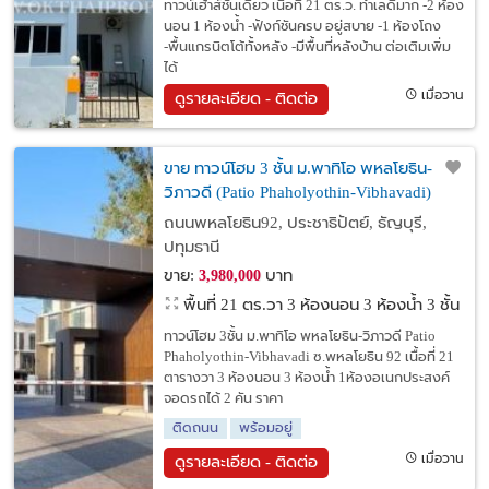
ทาวน์เฮ้าส์ชั้นเดียว เนื้อที่ 21 ตร.ว. ทำเลดีมาก -2 ห้อง
นอน 1 ห้องน้ำ -ฟังก์ชันครบ อยู่สบาย -1 ห้องโถง
-พื้นแกรนิตโต้ทั้งหลัง -มีพื้นที่หลังบ้าน ต่อเติมเพิ่ม
ได้
เมื่อวาน
ดูรายละเอียด - ติดต่อ
ขาย ทาวน์โฮม 3 ชั้น ม.พาทิโอ พหลโยธิน-
วิภาวดี (Patio Phaholyothin-Vibhavadi)
พหลโยธิน 92
ถนนพหลโยธิน92, ประชาธิปัตย์, ธัญบุรี,
ปทุมธานี
ขาย:
บาท
3,980,000
พื้นที่ 21 ตร.วา
3 ห้องนอน 3 ห้องน้ำ 3 ชั้น
ทาวน์โฮม 3ชั้น ม.พาทิโอ พหลโยธิน-วิภาวดี Patio
Phaholyothin-Vibhavadi ซ.พหลโยธิน 92 เนื้อที่ 21
ตารางวา 3 ห้องนอน 3 ห้องน้ำ 1ห้องอเนกประสงค์
จอดรถได้ 2 คัน ราคา
ติดถนน
พร้อมอยู่
เมื่อวาน
ดูรายละเอียด - ติดต่อ