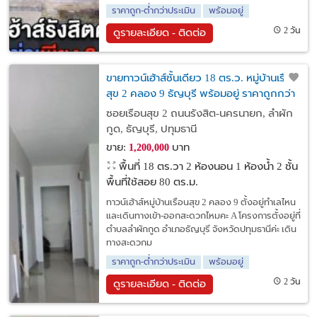
ราคาถูก-ต่ำกว่าประเมิน
พร้อมอยู่
2 วัน
ดูรายละเอียด - ติดต่อ
ขายทาวน์เฮ้าส์ชั้นเดียว 18 ตร.ว. หมู่บ้านเรือน
สุข 2 คลอง 9 ธัญบุรี พร้อมอยู่ ราคาถูกกว่า
ราคาประเมิน ใกล้มทร.ธัญบุรี
ซอยเรือนสุข 2 ถนนรังสิต-นครนายก, ลำผัก
กูด, ธัญบุรี, ปทุมธานี
ขาย:
บาท
1,200,000
พื้นที่ 18 ตร.วา
2 ห้องนอน 1 ห้องน้ำ 2 ชั้น
พื้นที่ใช้สอย 80 ตร.ม.
ทาวน์เฮ้าส์หมู่บ้านเรือนสุข 2 คลอง 9 ตั้งอยู่ทำเลไหน
และเดินทางเข้า-ออกสะดวกไหมคะ A โครงการตั้งอยู่ที่
ตำบลลำผักกูด อำเภอธัญบุรี จังหวัดปทุมธานีค่ะ เดิน
ทางสะดวกม
ราคาถูก-ต่ำกว่าประเมิน
พร้อมอยู่
2 วัน
ดูรายละเอียด - ติดต่อ