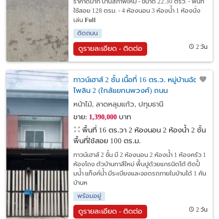
ราคาดีมาก บ้านสภาพใหม่ - ขนาด 22.30 ตรว. - พื้นที่
ใช้สอย 128 ตรม. - 4 ห้องนอน 3 ห้องน้ำ 1 ห้องนั่ง
เล่น 𝐅𝐮𝐥𝐥
ติดถนน
2 วัน
ดูรายละเอียด - ติดต่อ
ทาวน์เฮาส์ 2 ชั้น เนื้อที่ 16 ตร.ว. หมู่บ้านฉัตร
ไพลิน 2 (ใกล้แยกนพวงศ์) ถนน
ลาดหลุมแก้ว-ปทุมธานี ตำบลหน้าไม้ อำเภอ
หน้าไม้, ลาดหลุมแก้ว, ปทุมธานี
ลาดหลุมแก้ว ปทุมธานี
ขาย:
บาท
1,390,000
พื้นที่ 16 ตร.วา
2 ห้องนอน 2 ห้องน้ำ 2 ชั้น
พื้นที่ใช้สอย 100 ตร.ม.
ทาวน์เฮาส์ 2 ชั้น มี 2 ห้องนอน 2 ห้องน้ำ 1 ห้องครัว 1
ห้องโถง ตัวบ้านทาสีใหม่ พื้นปูด้วยแกรนิตโต้ ติดปั้
มน้ำ แท็งค์น้ำ มีระเบียงและจอดรถภายในบ้านได้ 1 คัน
บ้านห
พร้อมอยู่
2 วัน
ดูรายละเอียด - ติดต่อ