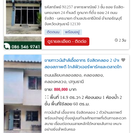
รหัสทรัพย์ N1257 อาคารพาณิชย์ 3 ชั้น ซอย รังสิต-
นครนายก 24 ทำเลดี ถูกมาก ที่ตั้ง ซอย 24 ถนน
รังสิต - นครนายก ตำบลประชาธิปัตย์ อำเภอธัญบุรี
จังหวัดปทุมธานี 12130
ติดถนน
พร้อมอยู่
2 วัน
ดูรายละเอียด - ติดต่อ
ขายทาวน์เฮ้าส์เอื้ออาทร รังสิตคลอง 2 บ้านมือ
สองสภาพดี ใกล้ฟิวเจอร์พาร์คและตลาดไท
เหมาะอยู่อาศัยหรือปล่อยเช่า
ถนนเลียบคลองสอง, คลองสอง,
คลองหลวง, ปทุมธานี
ขาย:
บาท
800,000
พื้นที่ 14.9 ตร.วา
2 ห้องนอน 1 ห้องน้ำ 2
ชั้น พื้นที่ใช้สอย 60 ตร.ม.
ทาวน์เฮ้าส์ เอื้ออาทร รังสิตคลอง 2 ตัวบ้านสภาพดี
พร้อมเข้าอยู่ ตั้งอยู่บนทำเลศักยภาพที่เดินทางสะดวก
สบาย เชื่อมต่อถนนสายหลักได้หลายเส้นทาง เหมาะ
อย่างยิ่งสำหรับครอ