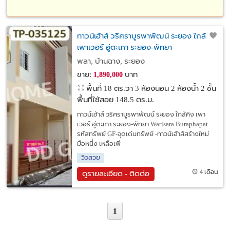
ทาวน์เฮ้าส์ วริศราบูรพาพัฒน์ ระยอง ใกล้คิง
เพาเวอร์ อู่ตะเภา ระยอง-พัทยา
พลา, บ้านฉาง, ระยอง
ขาย:
บาท
1,890,000
พื้นที่ 18 ตร.วา
3 ห้องนอน 2 ห้องน้ำ 2 ชั้น
พื้นที่ใช้สอย 148.5 ตร.ม.
ทาวน์เฮ้าส์ วริศราบูรพาพัฒน์ ระยอง ใกล้คิง เพา
เวอร์ อู่ตะเภา ระยอง-พัทยา Warisara Buraphapat
รหัสทรัพย์ GF-จุดเด่นทรัพย์ -ทาวน์เฮ้าส์สร้างใหม่
มือหนึ่ง เหลือเพี
วิวสวย
4 เดือน
ดูรายละเอียด - ติดต่อ
1