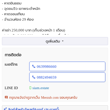
- หาดยินยอม
- จุดชมวิว เขาพระตำหนัก
- หาดจอมเทียน
- จำนวนห้อง 29 ห้อง
ค่าเช่า 250,000 บาท (เก็บล่วงหน้า 1 เดือน)
✅️ ประกัน 3,000,000 บาท (ได้คืนตามเงื่อนไข)
✳️ สัญญา 3 ปี++ (ตามเงื่อนไข)
รวมจ่าย 3,250,000 บาท
การติดต่อ
สนใจนัดชมได้ทุกวัน คุณญา 088-2494659
เบอร์โทร
0639986660
Line: siam.estate
____________________
0882494659
Small Hotel for Lease – Pattaya, Chonburi
📌 Pratumnak area
LINE ID
siam.estate
- Not far from Walking Street
- Yin Yom Beach
กรุณาแจ้งว่าดูจากเว็บ Meezub.com ขอบคุณครับ
- Pratumnak Viewpoint
- Jomtien Beach
ลิงค์สำหรับโพสต์&แชร์ ประกาศนี้: