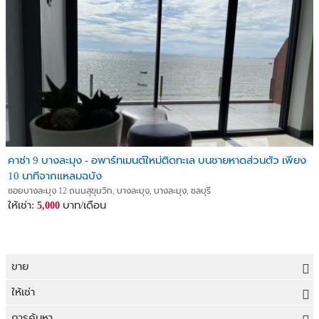
คาซ่า 9 บางละมุง - อพาร์ทเมนต์ใหม่ติดทะเล บนชายหาดส่วนตัว เพียง
10 นาทีจากแหลมฉบัง
ซอยบางละมุง 12 ถนนสุขุมวิท, บางละมุง, บางละมุง, ชลบุรี
ให้เช่า:
บาท/เดือน
5,000
ขาย
ขายที่ดิน
ให้เช่า
ขายบ้าน
ให้เช่าที่ดิน
การค้นหา