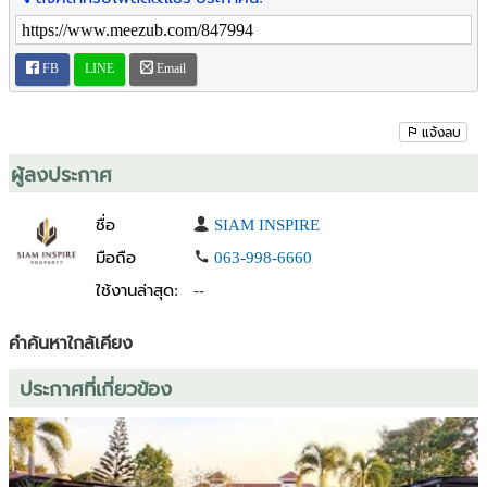
- Total of 29 rooms
Rental 250,000 per month
FB
LINE
Email
(1 month advance payment)
✅ Security deposit 3,000,000 (refundable under terms)
✳️ Lease term 3 years++ (subject to conditions)
แจ้งลบ
Total payment 3,250,000 Baht
ผู้ลงประกาศ
For more information please contact
ชื่อ
SIAM INSPIRE
088-2494659 Khun Ya
มือถือ
063-998-6660
Line: siam.estate
ใช้งานล่าสุด:
--
คำค้นหาใกล้เคียง
ประกาศที่เกี่ยวข้อง