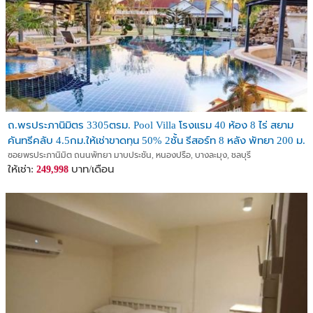
ถ.พรประภานิมิตร 3305ตรม. Pool Villa โรงแรม 40 ห้อง 8 ไร่ สยาม
คันทรีคลับ 4.5กม.ให้เช่าขาดทุน 50% 2ชั้น รีสอร์ท 8 หลัง พัทยา 200 ม.
ซอยพรประภานิมิต ถนนพัทยา มาบประชัน, หนองปรือ, บางละมุง, ชลบุรี
ให้เช่า:
บาท/เดือน
249,998