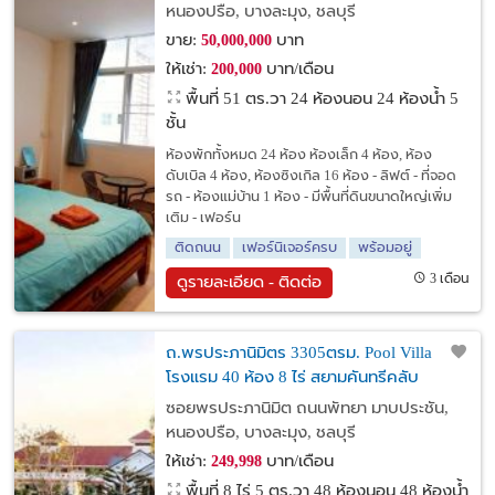
หนองปรือ, บางละมุง, ชลบุรี
ขาย:
บาท
50,000,000
ให้เช่า:
บาท/เดือน
200,000
พื้นที่ 51 ตร.วา
24 ห้องนอน 24 ห้องน้ำ 5
ชั้น
ห้องพักทั้งหมด 24 ห้อง ห้องเล็ก 4 ห้อง, ห้อง
ดับเบิล 4 ห้อง, ห้องซิงเกิล 16 ห้อง - ลิฟต์ - ที่จอด
รถ - ห้องแม่บ้าน 1 ห้อง - มีพื้นที่ดินขนาดใหญ่เพิ่ม
เติม - เฟอร์น
ติดถนน
เฟอร์นิเจอร์ครบ
พร้อมอยู่
3 เดือน
ดูรายละเอียด - ติดต่อ
ถ.พรประภานิมิตร 3305ตรม. Pool Villa
โรงแรม 40 ห้อง 8 ไร่ สยามคันทรีคลับ
4.5กม.ให้เช่าขาดทุน 50% 2ชั้น รีสอร์ท 8 หลัง
ซอยพรประภานิมิต ถนนพัทยา มาบประชัน,
พัทยา 200 ม.
หนองปรือ, บางละมุง, ชลบุรี
ให้เช่า:
บาท/เดือน
249,998
พื้นที่ 8 ไร่ 5 ตร.วา
48 ห้องนอน 48 ห้องน้ำ