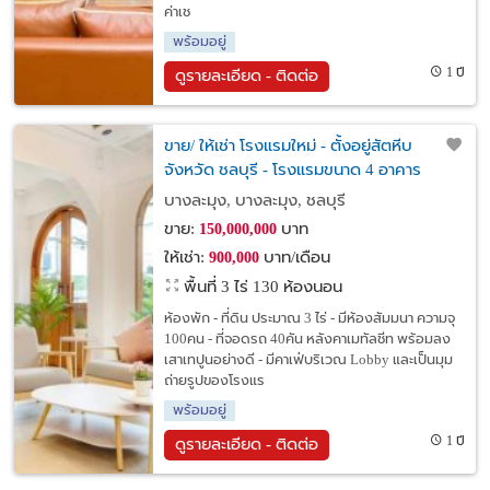
ค่าเช
พร้อมอยู่
1 ปี
ดูรายละเอียด - ติดต่อ
ขาย/ ให้เช่า โรงแรมใหม่ - ตั้งอยู่สัตหีบ
จังหวัด ชลบุรี - โรงแรมขนาด 4 อาคาร
อาคารละ 3ชั้น จำนวน 130ห้องพัก
บางละมุง, บางละมุง, ชลบุรี
ขาย:
บาท
150,000,000
ให้เช่า:
บาท/เดือน
900,000
พื้นที่ 3 ไร่
130 ห้องนอน
ห้องพัก - ที่ดิน ประมาณ 3 ไร่ - มีห้องสัมมนา ความจุ
100คน - ที่จอดรถ 40คัน หลังคาเมทัลชีท พร้อมลง
เสาเทปูนอย่างดี - มีคาเฟ่บริเวณ Lobby และเป็นมุม
ถ่ายรูปของโรงแร
พร้อมอยู่
1 ปี
ดูรายละเอียด - ติดต่อ