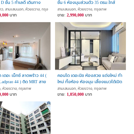
D ชั้น 5 ทำเลดี เดินทาง
ชั้น 6 ห้องมุมส่วนตัว 35 ตรม.ใกล้
รถไฟฟ้าใต้ดินสุทธิสาร แยกสุทธิสาร
วาง, กรุงเทพ
ว, สามเสนนอก, ห้วยขวาง, กรุงเทพ
สามเสนนอก, ห้วยขวาง, กรุงเทพ
0,000
บาท
ถนนรัชดาภิเษก แต่งสวยพร้อมอยู่
ขาย:
2,990,000
บาท
ขายถูก
เดอะ เน็กซ์ ลาดพร้าว 44 (
คอนโด เดอะนิช ห้องสวย แต่งใหม่ ทำ
กรุงเทพมหานคร 10320
Ladprao 44 ) ติด MRT สาย
ใหม่ ทั้งห้อง ห้องมุม เลี้ยงแมวได้เปิด
สถานีภาวนา ใกล้สี่แยกรัชดา-
เผย
 ห้วยขวาง, กรุงเทพ
สามเสนนอก, ห้วยขวาง, กรุงเทพ
0,000
บาท
ขาย:
1,850,000
บาท
งรหัสทรัพย์ LU-18865)