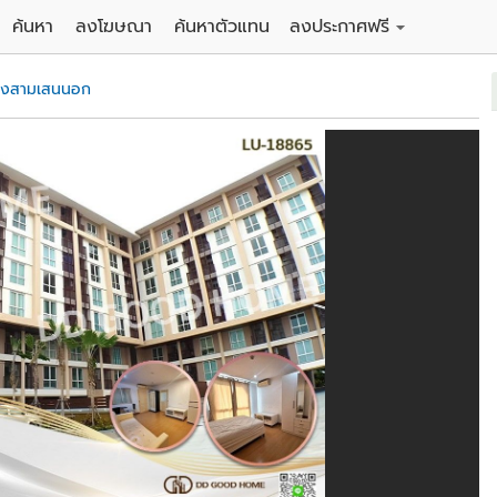
ค้นหา
ลงโฆษณา
ค้นหาตัวแทน
ลงประกาศฟรี
ดิน
ลงประกาศขายฟรี
วงสามเสนนอก
าน
ลงประกาศให้เช่าฟรี
คอนโด
าวน์เฮาส์
 / โรงแรม
พาร์ทเม้นท์ / โรงแรม
์ / สำนักงาน
อาคารพาณิชย์ / สำนักงาน
ดัง
รงงาน / โกดัง