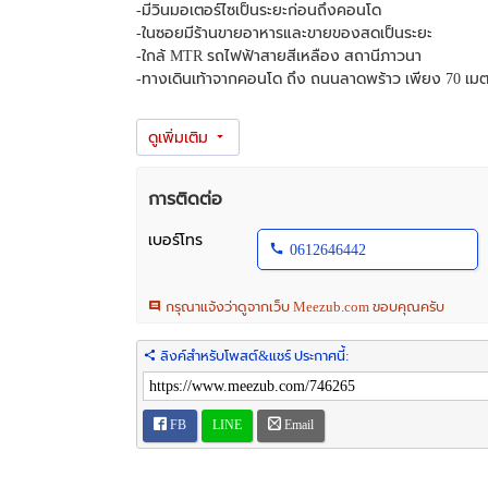
-มีวินมอเตอร์ไซเป็นระยะก่อนถึงคอนโด
-ในซอยมีร้านขายอาหารและขายของสดเป็นระยะ
-ใกล้ MTR รถไฟฟ้าสายสีเหลือง สถานีภาวนา
-ทางเดินเท้าจากคอนโด ถึง ถนนลาดพร้าว เพียง 70 เม
รายละเอียดทรัพย์
-เดอะ นิช ลาดพร้าว 48 กรุงเทพฯ
-คอนโด Low rise
-คอนโดสูง 8 ชั้น
การติดต่อ
-ห้องตั้งอยู่อาคาร 1 ชั้น 8 วิวสระว่ายน้ำ
-พื้นที่ใช้สอย 41.61 ตร.ม.
เบอร์โทร
0612646442
-หน้ากว้าง 5 เมตร ลึก 8 เมตร
-1 ห้องนอน
กรุณาแจ้งว่าดูจากเว็บ Meezub.com ขอบคุณครับ
-1 ห้องน้ำ
-1 ห้องรับแขก
-คอนโดมีระเบียงหลังห้อง
ลิงค์สำหรับโพสต์&แชร์ ประกาศนี้:
-ค่าส่วนกลาง 35 บ./ตร.ม.
-ทรัพย์หันหน้าไปทางทิศตะวันตก
FB
LINE
Email
ของแถม
-แอร์