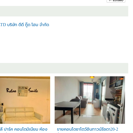
 บริษัท ดีดี กู๊ด โฮม จำกัด
ี ปาร์ค คอนโดมิเนียม ห้อง
ขายคอนโดชาโตว์อินทาวน์รัชดา20-2