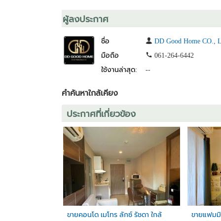
-เฟอร์นิเจอร์
-เตียงพร้อมชุดเครื่องนอน
ผู้ลงประกาศ
-ตู้โชว์กระจก
-ที่วางทีวี
ชื่อ
DD Good Home CO., LTD
-ตู้เสื้อผ้า
-โต๊ะทำงาน+ชั้นวางของบนโต๊ะทำงาน
มือถือ
061-264-6442
-โต๊ะรับแขก
ใช้งานล่าสุด:
--
-โซฟา
-ตู้
คำค้นหาใกล้เคียง
สิ่งอำนวยความสะดวก
ประกาศที่เกี่ยวข้อง
-ฟิตเนท
-สระว่ายน้ำ
-ลิฟท์
-รปภ. 24 ชม.
สถานที่ใกล้เคียง
-MRT ลาดพร้าว
-เซ็นทรัลลาดพร้าว
-ยูเนี่ยนมอลล์
-เทสโก้โลตัส
ขายคอนโด เมโทร ลักซ์ รัชดา ใกล้
ขายแฟมมิล
-บิ๊กซี