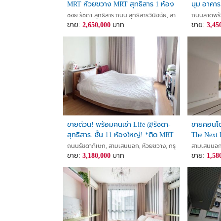
MRT ห้วยขวาง MRT สุทธิสาร 1 ห้อง
มุม อาคาร 
-เมเจอร์รัชโยธิน
นอน 28.46 ตร.ม. ห้องสวย พร้อมอยู่
สะดวก
ซอย รัชดา-สุทธิสาร ถนน สุทธิสารวินิจฉัย, สามเสนนอก, ห้วยข
ถนนลาดพร้า
-ราชภัฎจันทรเกษม
เหมาะอยู่เองหรือลงทุน
ขาย:
2,650,000
บาท
ขาย:
3,45
-รพ.เปาโลเมโมเรียล
การเดินทางสาธารณะ
-รถโดยสารประจำทาง
-MTR รถไฟฟ้าสายสีเหลือง สถานีภาวนา
-วินมอเตอร์ไซค์
เชื่อมต่อถนน
-ถนนลาดพร้าว
ขายด่วน! พร้อมคนเช่า Life @รัชดา-
ขายคอนโด 
สถานที่ตั้งทรัพย์ แขวง สามเสนนอก เขต ห้วยขวาง จ.
สุทธิสาร. ชั้น 11 ห้องใหญ่! *ติด MRT
The Next 
สุทธิสาร
สีเหลือง 
ถนนรัชดาภิเษก, สามเสนนอก, ห้วยขวาง, กรุงเทพ
สามเสนนอก,
ราคา 2 ล้านบาท
ขาย:
3,180,000
บาท
ลาดพร้าว
ขาย:
1,58
สอบถามข้อมูลได้ทันที่ที่เบอร์ 061-264-6442 (พร้อมแจ้
*********************************
CALL: 022970680
E-Mail:
ddgoodhome168@gmail.com
LINE:
https://lin.ee/qkg4Mbmn