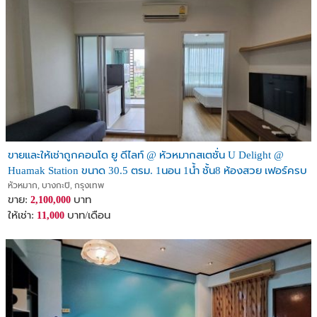
ขายและให้เช่าถูกคอนโด ยู ดีไลท์ @ หัวหมากสเตชั่น U Delight @
Huamak Station ขนาด 30.5 ตรม. 1นอน 1น้ำ ชั้น8 ห้องสวย เฟอร์ครบ
ใกล้ Airport Link รามคำแหง
หัวหมาก, บางกะปิ, กรุงเทพ
ขาย:
บาท
2,100,000
ให้เช่า:
บาท/เดือน
11,000