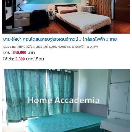
ขาย-ให้เช่า คอนโดสินเศรษฐีเรซิเดนซ์ทาวน์ 3 ใกล้รถไฟฟ้า 3 สาย
ซอยรามคำแหง 52/2 ถนนรามคำแหง, หัวหมาก, บางกะปิ, กรุงเทพ
ขาย:
บาท
850,000
ให้เช่า:
บาท/เดือน
5,500