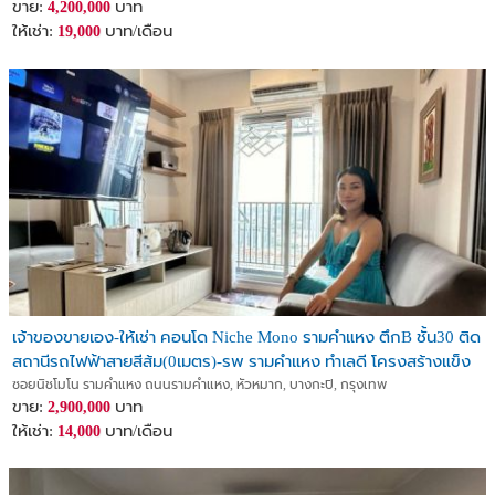
The Mall Ramkamhaeng
ขาย:
บาท
4,200,000
Ramkamhaeng University
ให้เช่า:
บาท/เดือน
19,000
Abac University
ให้เช่า ราคา เช่า 17,000 บาท/เดือน
ให้เช่า ราคา ขาย 3.55 ล้าน บาท/เดือน
รวมค่าส่วนกลางแล้ว
มัดจำ 2เดือน ล่วงหน้า 1เดือน
สัญญาขั้นต่ำ 1 ปี
สนใจติดต่อ :
เบอร์โทร : 0626424011
ID LINE : limsticker
เจ้าของขายเอง-ให้เช่า คอนโด Niche Mono รามคำแหง ตึกB ชั้น30 ติด
สถานีรถไฟฟ้าสายสีส้ม(0เมตร)-รพ รามคำแหง ทำเลดี โครงสร้างแข็ง
แรง วิวสวย โรแมนติก
ซอยนิชโมโน รามคำแหง ถนนรามคำแหง, หัวหมาก, บางกะปิ, กรุงเทพ
ขาย:
บาท
2,900,000
ให้เช่า:
บาท/เดือน
14,000