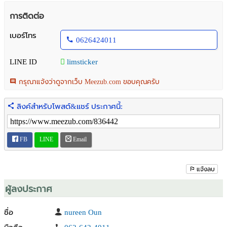
รายละเอียดและเฟอร์นิเจอร์
การติดต่อ
1 ห้องนอน แบบไฮบริด
1 ห้องน้ํา
เบอร์โทร
0626424011
แอร์ทั้งห้อง
เตียงนอน
LINE ID
limsticker
ชุดผ้าม่าน
โต๊ะกินข้าว
กรุณาแจ้งว่าดูจากเว็บ Meezub.com ขอบคุณครับ
เคาน์เตอร์ครัวบิวท์อิน
เพดานสูง
ลิงค์สำหรับโพสต์&แชร์ ประกาศนี้:
สิ่งอำนวยความสะดวก
สระว่ายน้ำขนาดใหญ่
FB
LINE
Email
ฟิตเนส
ระบบรักษาความปลอดภัยตลอด 24 ชั่วโมง
กล้องวงจรปิด CCTV
แจ้งลบ
สถานที่สำคัญ
ผู้ลงประกาศ
Airport link ใกล้มาก
ฟู๊ดแลนด์ ซุบเปอร์มาร์เก็ต (เดิน 4 นาที)
ชื่อ
nureen Oun
เดอะมอล รามคำแหง (เดิน 9 นาที)