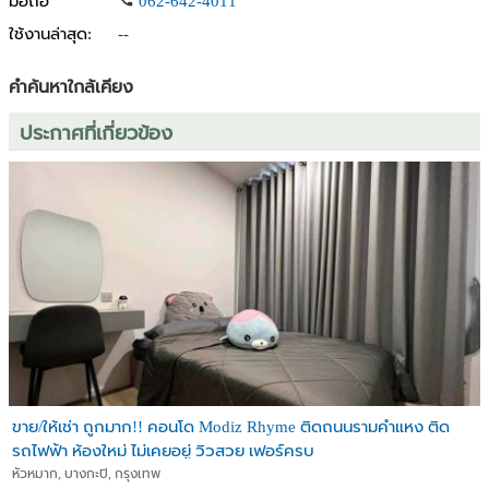
มือถือ
062-642-4011
ทางด่วน
ใช้งานล่าสุด:
--
มหาวิทยาลัยรามคำแหง
มหาวิทยาลัยเอแบ็ค
คำค้นหาใกล้เคียง
CONDO IDEO New Rama 9
ประกาศที่เกี่ยวข้อง
Type : 1 Bedroom, Size 25 Sqm, 23fl
1st floor Size 25 Sq.m.
2nd floor Size 10.5 Sq.m
Fully furnished and ready to move in.
Facilities
Swimming pool
Gym
24 Hours security
CCTV
Location
ขาย/ให้เช่า ถูกมาก!! คอนโด Modiz Rhyme ติดถนนรามคำแหง ติด
Airport link
รถไฟฟ้า ห้องใหม่ ไม่เคยอยู่ วิวสวย เฟอร์ครบ
Foodland
หัวหมาก, บางกะปิ, กรุงเทพ