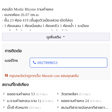
คอนโด Modiz Rhyme รามคำแหง
- ขนาดห้อง 26.07 ตร.ม.
- ชั้น 23 ห้อง 419 (ชั้นสูงวิวเมืองสวย เปิดโล่ง)
- 1 ห้องนอน 1 ห้องนั่งเล่น 1 ห้องครัว 1 ห้องน้ำ 1 ระเบียง
- ระเบียงฝั่งทิศตะวันออก (แดดเช้า ห้องไม่ร้อน)
- ห้องใหม่กริ๊บ 100% ยังไม่เคยมีคนอยู่
พร้อมเฟอร์นิเจอร์และเครื่องใช้ไฟฟ้าครบครัน
การติดต่อ
หิ้วกระเป๋าเสื้อผ้าใบเดียวเข้าอยู่ได้เลย
+ แอร์ 2 เครื่อง
เบอร์โทร
0927899653
+ สมาร์ททีวี
+ ตู้เย็น, เครื่องซักผ้า, ไมโครเวฟ, เครื่องทำน้ำอุ่น
+ บิวท์อินเคาน์เตอร์ครัว เตาไฟฟ้า เครื่องดูดควัน ฯ
กรุณาแจ้งว่าดูจากเว็บ Meezub.com ขอบคุณครับ
+ ผ้าม่าน Black out / ม่านม้วนห้องครัว
สถานที่ใกล้เคียง
+ เฟอร์นิเจอร์บิวท์อินและลอยตัวมาตรฐานโครงการ (เช่น เตียง, ตู้
เสื้อผ้า, โซฟา, ชั้นวางทีวี , โต๊ะทานข้าว)
ซอยรามคำแหง 53
วัดเทพลีลา
(0.3 กม.)
(0.3 กม.)
ม.รามคําแหง(ม.ราม 1)
ซอยรามคำแหง 24
(0.4 กม.)
(0.6 กม.)
**จุดเด่นโครงการและพื้นที่ส่วนกลาง**
บิ๊กซี หัวหมาก
สนามกีฬาราชมังคลากีฬาสถาน
(0.6 กม.)
(0.
> Cloud Facilities จัดเต็ม 3 ชั้นรวด