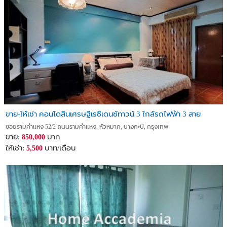
ขาย-ให้เช่า คอนโดสินเศรษฐีเรซิเดนซ์ทาวน์ 3 ใกล้รถไฟฟ้า 3 สาย
ซอยรามคำแหง 52/2 ถนนรามคำแหง, หัวหมาก, บางกะปิ, กรุงเทพ
ขาย:
บาท
850,000
ให้เช่า:
บาท/เดือน
5,500