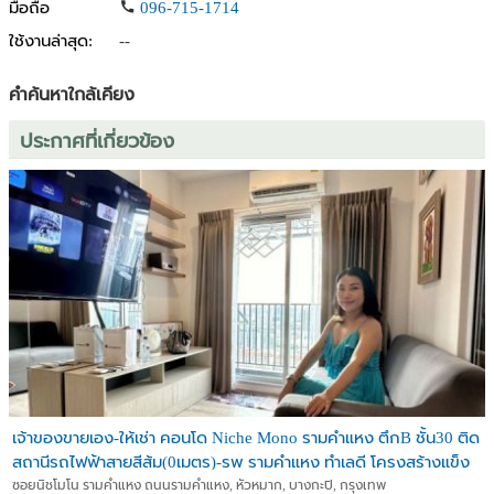
มือถือ
096-715-1714
• โรงเรียนบดินทรเดชา (สิงห์ สิงหเสนี)
ใช้งานล่าสุด:
--
• โรงพยาบาลรามคำแหง
คำค้นหาใกล้เคียง
**เชื่อมต่อถนนหลายสาย
• สามารถทะลุไปลาดพร้าว, พระราม 9
ประกาศที่เกี่ยวข้อง
• ถนนเลียบด่วนรามอินทรา และใกล้จุดขึ้นลงทางด่วนถึง 2 สาย
ปล่อยเช่าเพียง : 19,000 บาท/เดือน (สัญญา 1 ปี)
ขายถูกมากเพียง 4.2 ลบ. (ราคาต่อรองได้)
***เจ้าของปล่อยเอง ไม่รับนายหน้า***
สนใจติดต่อ/นัดชมห้อง
0927899653 (คุณพอล)
0659821798 (คุณเบลล์)
เจ้าของขายเอง-ให้เช่า คอนโด Niche Mono รามคำแหง ตึกB ชั้น30 ติด
สถานีรถไฟฟ้าสายสีส้ม(0เมตร)-รพ รามคำแหง ทำเลดี โครงสร้างแข็ง
แรง วิวสวย โรแมนติก
ซอยนิชโมโน รามคำแหง ถนนรามคำแหง, หัวหมาก, บางกะปิ, กรุงเทพ