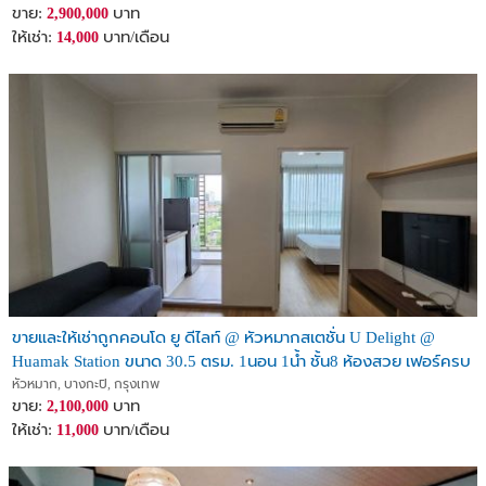
ขาย:
บาท
2,900,000
ให้เช่า:
บาท/เดือน
14,000
ขายและให้เช่าถูกคอนโด ยู ดีไลท์ @ หัวหมากสเตชั่น U Delight @
Huamak Station ขนาด 30.5 ตรม. 1นอน 1น้ำ ชั้น8 ห้องสวย เฟอร์ครบ
ใกล้ Airport Link รามคำแหง
หัวหมาก, บางกะปิ, กรุงเทพ
ขาย:
บาท
2,100,000
ให้เช่า:
บาท/เดือน
11,000