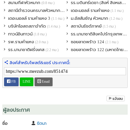
(ชั้น 29, 30 และ Rooftop ชมวิวเมืองแบบพาโนรามา 360 องศา)
สนามกีฬาหัวหมาก
รร.บดินทร์เดชา (สิงห์ สิงหเสนี)
(0.8 กม.)
(1
สถานีตำรวจนครบาลหัวหมาก
เดอะมอลล์ รามคำแหง
(1.1 กม.)
(1.1 กม.)
> สระว่ายน้ำ Infinite Horizon Pool ระบบเกลือยาว 27 เมตร
เดอะมอลล์ รามคำแหง 3
ม.อัสสัมชัญ หัวหมาก
(1.1 กม.)
(1.2 กม.)
> Sky Hot Pool และอ่างแช่ Jacuzzi
บริษัทโอสถสภาจำกัด
สถาบันรัชต์ภาคย์
(1.4 กม.)
(1.5 กม.)
> The Cloud Gym (ฟิตเนสวิวเมือง)
> Cinematic Room (โรงภาพยนตร์ส่วนตัว)
ทาวน์อินทาวน์
รร.นานาชาติสิงคโปร์กรุงเทพ
(1.8 กม.)
(2.0
> Co-working Common และมุมจัดปาร์ตี้
รพ.รามคำแหง
ซอยลาดพร้าว 124
(2.0 กม.)
(2.1 กม.)
รร.นานาชาติฝรั่งเศส
ซอยลาดพร้าว 122 (มหาดไทย 1)
(2.2 กม.)
> Lifestyle Retails : ชั้นล่างของโครงการมีร้านค้าถึง 9 ร้าน
(เช่น KFC, ร้านกาแฟ ฯลฯ) สะดวกสบายไม่ต้องออกไปไหนไกล
ลิงค์สำหรับโพสต์&แชร์ ประกาศนี้:
ที่ตั้ง : ถ.รามคำแหง แขวงหัวหมาก เขตบางกะปิ กทม. 10240
พิกัด :
https://maps.app.goo.gl/4kzdpz5RmSfzYqZG9
FB
LINE
Email
สถานที่สำคัญใกล้เคียง
• รถไฟฟ้าใต้ดิน MRT สายสีส้ม สถานีรามคำแหง (ประมาณ 80 - 100 ม.)
แจ้งลบ
• มหาวิทยาลัยรามคำแหง (อยู่ฝั่งตรงข้ามคอนโด)
ผู้ลงประกาศ
• บิ๊กซี ซูเปอร์เซ็นเตอร์ หัวหมาก
• ราชมังคลากีฬาสถาน
• ตลาดนัดการกีฬา​แห่ง​ประเทศไทย​ (ตลาด กกท.)​
ชื่อ
รัตนา
• เดอะมอลล์ รามคำแหง