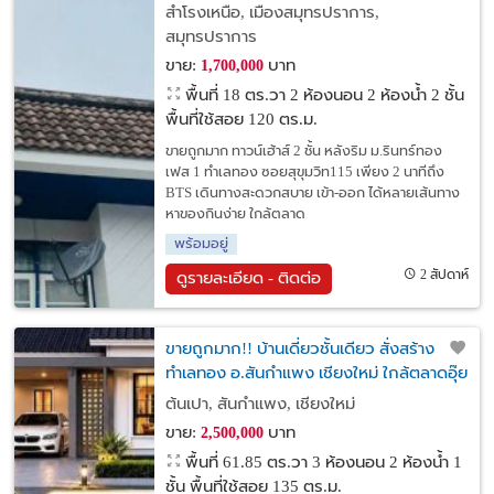
เพียง 2 นาทีถึง BTS
สำโรงเหนือ, เมืองสมุทรปราการ,
สมุทรปราการ
ขาย:
บาท
1,700,000
พื้นที่ 18 ตร.วา
2 ห้องนอน 2 ห้องน้ำ 2 ชั้น
พื้นที่ใช้สอย 120 ตร.ม.
ขายถูกมาก ทาวน์เฮ้าส์ 2 ชั้น หลังริม ม.รินทร์ทอง
เฟส 1 ทำเลทอง ซอยสุขุมวิท115 เพียง 2 นาทีถึง
BTS เดินทางสะดวกสบาย เข้า-ออก ได้หลายเส้นทาง
หาของกินง่าย ใกล้ตลาด
พร้อมอยู่
2 สัปดาห์
ดูรายละเอียด - ติดต่อ
ขายถูกมาก!! บ้านเดี่ยวชั้นเดียว สั่งสร้าง
ทำเลทอง อ.สันกำแพง เชียงใหม่ ใกล้ตลาดอุ๊ย
ทา โลตัสบ่อสร้าง
ต้นเปา, สันกำแพง, เชียงใหม่
ขาย:
บาท
2,500,000
พื้นที่ 61.85 ตร.วา
3 ห้องนอน 2 ห้องน้ำ 1
ชั้น พื้นที่ใช้สอย 135 ตร.ม.