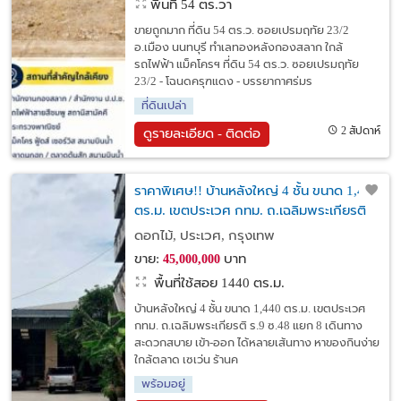
พื้นที่ 54 ตร.วา
ขายถูกมาก ที่ดิน 54 ตร.ว. ซอยเปรมฤทัย 23/2
อ.เมือง นนทบุรี ทำเลทองหลังกองสลาก ใกล้
รถไฟฟ้า แม็คโครฯ ที่ดิน 54 ตร.ว. ซอยเปรมฤทัย
23/2 - โฉนดครุฑแดง - บรรยากาศร่มร
ที่ดินเปล่า
2 สัปดาห์
ดูรายละเอียด - ติดต่อ
ราคาพิเศษ!! บ้านหลังใหญ่ 4 ชั้น ขนาด 1,440
ตร.ม. เขตประเวศ กทม. ถ.เฉลิมพระเกียรติ
ร.9 ซ.48 แยก 8
ดอกไม้, ประเวศ, กรุงเทพ
ขาย:
บาท
45,000,000
พื้นที่ใช้สอย 1440 ตร.ม.
บ้านหลังใหญ่ 4 ชั้น ขนาด 1,440 ตร.ม. เขตประเวศ
กทม. ถ.เฉลิมพระเกียรติ ร.9 ซ.48 แยก 8 เดินทาง
สะดวกสบาย เข้า-ออก ได้หลายเส้นทาง หาของกินง่าย
ใกล้ตลาด เซเว่น ร้านค
พร้อมอยู่