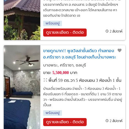
บรรยากาศดีมาก อ.คอนสาร จ.ชัยภูมิ ใกล้แม็คโครฯ
เดินทางสะดวกสบาย เข้า-ออก ได้หลายเส้นทาง หา
ของกินง่าย ใกล้ตลาด เซ
พร้อมอยู่
2 สัปดาห์
ดูรายละเอียด - ติดต่อ
ขายถูกมาก!! พูลวิลล่าชั้นเดียว ทำเลทอง
อ.ศรีราชา จ.ชลบุรี โซนอ่างเก็บน้ำบางพระ
ใกล้โลตัส เซ็นทรัลฯ
บางพระ, ศรีราชา, ชลบุรี
ขาย:
บาท
5,500,000
พื้นที่ 59 ตร.วา
5 ห้องนอน 3 ห้องน้ำ 1 ชั้น
บ้านเดี่ยวพร้อมสระว่ายน้ำ - 5 ห้องนอน 3 ห้องน้ำ - 1
ห้องรับแขก 6 ที่จอดรถ - ขนาดที่ดิน 1 งาน 59 ตาราง
วา - พร้อมสระว่ายน้ำส่วนตัว - บรรยากาศร่มรื่น น่าอยู่
เป็นส
พร้อมอยู่
2 สัปดาห์
ดูรายละเอียด - ติดต่อ