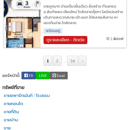
ขายถูกมาก บ้านเดี่ยวชั้นเดียว สั่งสร้าง ทำเลทอง
อ.สันกำแพง เชียงใหม่ ใกล้ตลาดอุ๊ยทา โลตัสบ่อสร้าง
เดินทางสะดวกสบาย เข้า-ออก ได้หลายเส้นทาง หา
ของกินง่าย ใกล้ตลาด
พร้อมอยู่
2 สัปดาห์
ดูรายละเอียด - ติดต่อ
1
2
34
›
...
แชร์หน้านี้:
FB
LINE
Email
ทรัพย์ที่ขาย
ขายอพาร์ทเม้นท์ / โรงแรม
ขายคอนโด
ขายที่ดิน
ขายบ้าน
ขาย