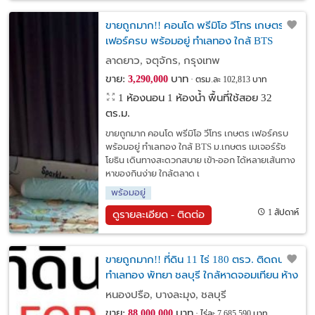
ขายถูกมาก!! คอนโด พรีมิโอ วีโทร เกษตร
เฟอร์ครบ พร้อมอยู่ ทำเลทอง ใกล้ BTS
ม.เกษตร เมเจอร์รัชโยธิน
ลาดยาว, จตุจักร, กรุงเทพ
ขาย:
บาท
3,290,000
ตรม.ละ 102,813 บาท
1 ห้องนอน 1 ห้องน้ำ พื้นที่ใช้สอย 32
ตร.ม.
ขายถูกมาก คอนโด พรีมิโอ วีโทร เกษตร เฟอร์ครบ
พร้อมอยู่ ทำเลทอง ใกล้ BTS ม.เกษตร เมเจอร์รัช
โยธิน เดินทางสะดวกสบาย เข้า-ออก ได้หลายเส้นทาง
หาของกินง่าย ใกล้ตลาด เ
พร้อมอยู่
1 สัปดาห์
ดูรายละเอียด - ติดต่อ
ขายถูกมาก!! ที่ดิน 11 ไร่ 180 ตรว. ติดถนน
ทำเลทอง พัทยา ชลบุรี ใกล้หาดจอมเทียน ห้าง
ถ.สุขุมวิท มอเตอร์เวย์ฯ
หนองปรือ, บางละมุง, ชลบุรี
ขาย:
บาท
88,000,000
ไร่ละ 7,685,590 บาท