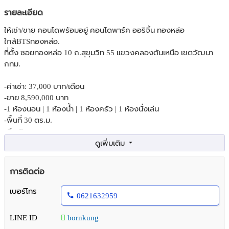
รายละเอียด
ให้เช่า/ขาย คอนโดพร้อมอยู่ คอนโดพาร์ค ออริจิ้น ทองหล่อ
ใกล้BTSทองหล่อ.
ที่ตั้ง ซอยทองหล่อ 10 ถ.สุขุมวิท 55 แขวงคลองตันเหนือ เขตวัฒนา
กทม.
-ค่าเช่า: 37,000 บาท/เดือน
-ขาย 8,590,000​ บาท
-1 ห้องนอน | 1 ห้องน้ำ | 1 ห้องครัว | 1 ห้องนั่งเล่น
-พื้นที่ 30 ตร.ม.
-ตึก B
-ชั้น 35
-วิวสวย ไม่ร้อน ไม่มีตึกบัง
-ห้องใหม่เอี่ยม แต่งสวยมาก สไตล์หรู
การติดต่อ
***เฟอร์นิเจอร์ + เครื่องใช้ไฟฟ้าครบ***
เบอร์โทร
0621632959
-ตู้เย็น
-ไมโครเวฟ
LINE ID
bornkung
-เครื่องซักผ้า