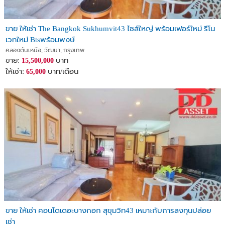
ขาย ให้เช่า The Bangkok Sukhumvit43 ไซส์ใหญ่ พร้อมเฟอร์ใหม่ รีโน
เวทใหม่ Btsพร้อมพงษ์
คลองตันเหนือ, วัฒนา, กรุงเทพ
ขาย:
บาท
15,500,000
ให้เช่า:
บาท/เดือน
65,000
ขาย ให้เช่า คอนโดเดอะบางกอก สุขุมวิท43 เหมาะกับการลงทุนปล่อย
เช่า