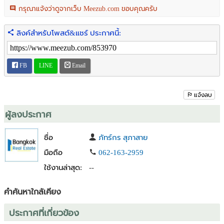
-ที่นอน Kingkoil
กรุณาแจ้งว่าดูจากเว็บ Meezub.com ขอบคุณครับ
-TV Samsung QLED 55"
ลิงค์สำหรับโพสต์&แชร์ ประกาศนี้:
***สิ่งอำนวยความสะดวก***
• สระว่ายน้ำระบบน้ำแร่ + ระบบเกลือ
• Crystal Box ฟิตเนสยื่นชมวิว
FB
LINE
Email
• บาร์ชมวิวบนอาคาร
**ส่วนกลางจัดเต็มมากก***
กอล์ฟซิม | ฟิตเนส | ห้องสตรีม | โยคะฟลาย
แจ้งลบ
พิลาทิส | ออนเซ็น | ห้องเย็น | สนามมวย
ห้องดูหนัง | ห้องซ้อมดนตรี | เก้าอี้นวด
ผู้ลงประกาศ
ห้องบอร์ดเกม | ห้องครัว | สกายเลาจน์ และอื่นๆ อีกมากมาย
ชื่อ
ภัทร์กร สุภาสาย
คุณณัทกร(บอล นายหน้า) 062-1632959 lineID :bornkung
มือถือ
062-163-2959
รับฝากขาย/หาซื้อ บ้าน คอนโด ที่ดิน ฯลฯ ทั่วประเทศ.
ใช้งานล่าสุด:
--
ติดต่อสอบถามได้ นายหน้าใจดีครับ ***ติดเจ้าของโดยตรงทุก
ทรัพย์100%***
ต้องการพิกัดแผนที่ หรือข้อมูลเพิ่มเติม แชท/โทร มาคุยได้ครับ
คำค้นหาใกล้เคียง
#ขายที่ดินสวย #ขายบ้านสวย #ขายคอนโด #ทาวน์โฮม#บ้านกรุงเทพ
ประกาศที่เกี่ยวข้อง
#เช่าคอนโด
#บ้านปริมณฑล #ที่ดินภาคเหนือ #ขายคอนโดพัทยา #บ้านหรูพัทยา #พูล