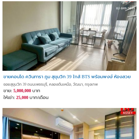
วิลล่า
#บ้านใหม่พัทยา #บ้านพร้อมโอน #อสังหาพัทยา #บ้านLuxury #ราคาต่อ
รองได้
#ที่ดินกรุงเทพ #ที่ดินเขาใหญ่ #บ้านเขาใหญ่ #บ้านปากช่อง #ที่ดิน
ปากช่อง
#เชียงใหม่ #บ้านเชียงใหม่ #ระยอง #บ้านระยอง #อาคารพาณิชย์
เชียงใหม่ #ที่ดินกรุงเทพ
ขายคอนโด ควินทารา ภูม สุขุมวิท 39 ใกล้ BTS พร้อมพงษ์ ห้องสวย
ซอยสุขุมวิท 39 ถนนเพชรบุรี, คลองตันเหนือ, วัฒนา, กรุงเทพ
ขาย:
บาท
5,000,000
ให้เช่า:
บาท/เดือน
25,000