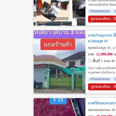
บ้านสร้างเองถมก่อนปล
กลับมาเมืองไทย โอนค
เจ้าของขายเอง
ร
ดูรายละเอียด - ต
ขายบ้านถูกมาก ซื้
ซ.อ่อนนุช 66
ซอยอ่อนนุช 66, บ
ขาย:
12,000,000
บ
พื้นที่ 1 งาน 4
บ้าน 3 หลัง แถมร้านค
กรุงเทพฯ เปิดกิจการ อย
เจ้าของขายเอง
บ
ดูรายละเอียด - ต
ขายที่ดินแปลงสวย 
ซอยเพชรเกษม 48 