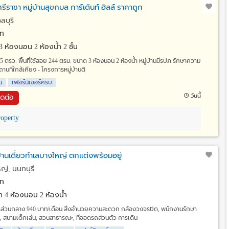
รีราชา หมู่บ้านสุขกมล การ์เด้นท์ ฮิลล์ ราคาถูก
ชลบุรี
ท
3 ห้องนอน 2 ห้องน้ำ 2 ชั้น
ที่ 45 ตรว. พื้นที่ใช้สอย 244 ตรม. ขนาด 3 ห้องนอน 2 ห้องน้ำ หมู่บ้านมีรปภ รักษาความ
านที่ใกล้เคียง - โครงการหมู่บ้านติ
น
เฟอร์นิเจอร์ครบ
วันนี้
ิดต่อ
operty
านเดี่ยวทำเลบางใหญ่ ตกแต่งพร้อมอยู่
ญ่, นนทบุรี
ท
วา
4 ห้องนอน 2 ห้องน้ำ
 ค่าส่วนกลาง 940 บาท/เดือน สิ่งอำนวยความสะดวก กล้องวงจรปิด, พนักงานรักษา
 สนามเด็กเล่น, สวนสาธารณะ, ที่จอดรถส่วนตัว การเดิน