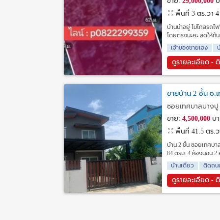
ขาย:
29,000,000
บ
พื้นที่ 3 ตร.วา
4
บ้านน่าอยู่ ไม่ไกลรถไ
โดยตรงนะคะ ลดให้ทันท
เจ้าของขายเอง
บ
ดูรายละเอียด - ต
ขายบ้าน 2 ชั้น ซ
ซอยเทศบาลบางปู 5
ขาย:
4,500,000
บา
พื้นที่ 41.5 ตร.
บ้าน 2 ชั้น ซอยเทศบาลบ
84 ตรม. 4 ห้องนอน 2 ห
บ้านเดี่ยว
ติดถน
ดูรายละเอียด - ต