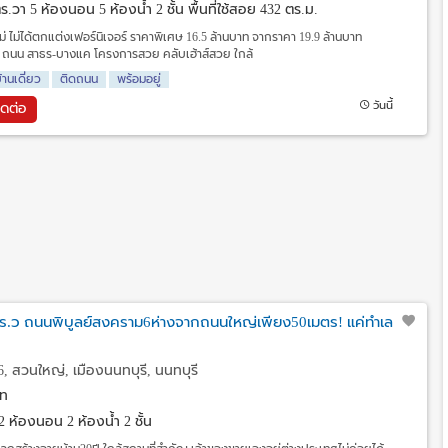
 ตร.วา
5 ห้องนอน 5 ห้องน้ำ 2 ชั้น พื้นที่ใช้สอย 432 ตร.ม.
นใหม่ ไม่ได้ตกแต่งเฟอร์นิเจอร์ ราคาพิเศษ 16.5 ล้านบาท จากราคา 19.9 ล้านบาท
 ถนน สาธร-บางแค โครงการสวย คลับเฮ้าส์สวย ใกล้
้านเดี่ยว
ติดถนน
พร้อมอยู่
วันนี้
ิดต่อ
ตร.ว ถนนพิบูลย์สงคราม6ห่างจากถนนใหญ่เพียง50เมตร! แค่ทำเล
 สวนใหญ่, เมืองนนทบุรี, นนทบุรี
ท
2 ห้องนอน 2 ห้องน้ำ 2 ชั้น