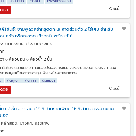
มิน
บ้านเดี่ยว
ติดถนน
เฟอร์นิเจอร์ครบ
วันนี้
ิดต่อ
บคีรีขันธ์! ขายพูลวิลล่าหรูติดทะเล หาดส่วนตัว 2 ไร่เศษ สำหรับ
อบครัว หรือจะลงทุนก็รวยไปพร้อมกัน!
จวบคีรีขันธ์, ประจวบคีรีขันธ์
าท
ร.วา
6 ห้องนอน 6 ห้องน้ำ 2 ชั้น
ที่ดินริมหาดส่วนตัว อำเภอเมืองประจวบคีรีขันธ์ จังหวัดประจวบคีรีขันธ์ ต.คลอง
องการอยู่อาศัยและการลงทุน เป็นเซฟโซนตากอากาศข
น
ติดภูเขา
ติดทะเล
ติดแม่น้ำ
วันนี้
ิดต่อ
ดี่ยว 2 ชั้น จากราคา 19.5 ล้านขายเพียง 16.5 ล้าน สาธร-บางแค
ไฮด์
หลักสอง, บางแค, กรุงเทพ
าท