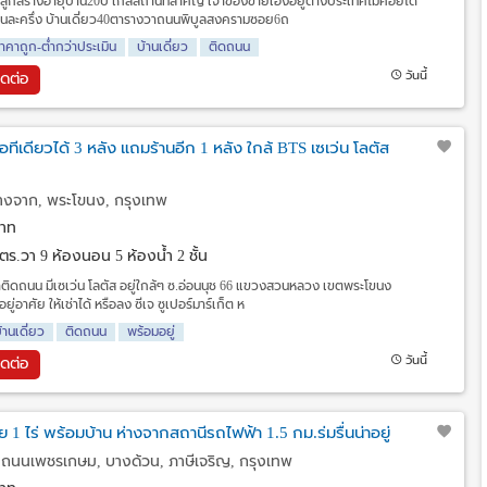
ูกสร้างอายุบ้าน20ปี ใกล้สถานที่สำคัญ เจ้าของขายเองอยู่ต่างประเทศไม่ค่อยได้
นละครึ่ง บ้านเดี่ยว40ตารางวาถนนพิบูลสงครามซอย6ถ
าคาถูก-ต่ำกว่าประเมิน
บ้านเดี่ยว
ติดถนน
วันนี้
ิดต่อ
อทีเดียวได้ 3 หลัง แถมร้านอีก 1 หลัง ใกล้ BTS เซเว่น โลตัส
างจาก, พระโขนง, กรุงเทพ
าท
6 ตร.วา
9 ห้องนอน 5 ห้องน้ำ 2 ชั้น
้าติดถนน มีเซเว่น โลตัส อยู่ใกล้ๆ ซ.อ่อนนุช 66 แขวงสวนหลวง เขตพระโขนง
ู่อาศัย ให้เช่าได้ หรือลง ซีเจ ซูเปอร์มาร์เก็ต ห
้านเดี่ยว
ติดถนน
พร้อมอยู่
วันนี้
ิดต่อ
1 ไร่ พร้อมบ้าน ห่างจากสถานีรถไฟฟ้า 1.5 กม.ร่มรื่นน่าอยู่
ถนนเพชรเกษม, บางด้วน, ภาษีเจริญ, กรุงเทพ