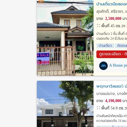
บ้านเดี่ยวมือสองศ
สุรศักดิ์, ศรีราชา, 
ขาย:
2,500,000
บา
พื้นที่ 45 ตร.วา
บ้านเดี่ยว 2 ชั้น พื้น
ปลอดภัย 24 ชั่วโมง สถ
บ้านเดี่ยว
ติดถน
ดูรายละเอียด - ต
A House pr
พฤกษาวิลเลจ5 บ้
บางแม่นาง, บางให
ขาย:
4,190,000
บา
พื้นที่ 54.8 ตร.
บ้านหันหน้าทิศเหนือ
ความปลอดภัย 24 ชม.,