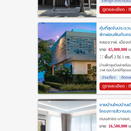
ราคาถูก-ต่ำกว่าประเ
ดูรายละเอียด - ต
คุ้มที่สุดในประจว
พักผ่อนฟินกับคร
คลองวาฬ, เมืองประ
ขาย:
65,000,000
บ
พื้นที่ 2 ไร่ 1 ต
บ้านพักพูลวิลล่าพร้อม
วาฬ ตอบโจทย์ที่สุดข
บ้านเดี่ยว
ติดถน
ดูรายละเอียด - ต
ขายบ้านใหม่บ้านเ
โครงการสิวารมณ์
ถนนสาธร-บางแค, 
ขาย:
16,500,000
บ