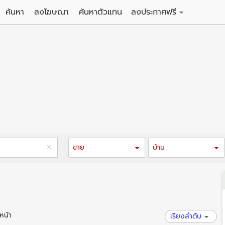
ค้นหา
ลงโฆษณา
ค้นหาตัวแทน
ลงประกาศฟรี
ดิน
ลงประกาศขายฟรี
าน
ลงประกาศให้เช่าฟรี
คอนโด
าวน์เฮาส์
 / โรงแรม
พาร์ทเม้นท์ / โรงแรม
์ / สำนักงาน
อาคารพาณิชย์ / สำนักงาน
ดัง
รงงาน / โกดัง
ขาย
บ้าน
หน้า
เรียงลำดับ