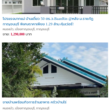
โปรแรงมากแม่ บ้านเดี่ยว 50 ตร.ว.BaanRin @หลัง ม.ราชภัฏ
กาญจนบุรี พิเศษราคาเพียง 1.29 ล้าน คุ้มเว่อร์!
หนองบัว, เมืองกาญจนบุรี, กาญจนบุรี
ขาย:
บาท
1,290,000
ขายบ้านพร้อมกิจการร้านอาหาร ครัวบ้านไร่
หนองบัว, เมืองกาญจนบุรี, กาญจนบุรี