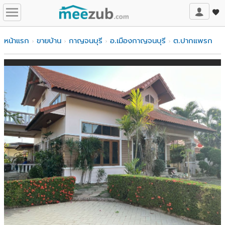
หน้าแรก
ขายบ้าน
กาญจนบุรี
อ.เมืองกาญจนบุรี
ต.ปากแพรก