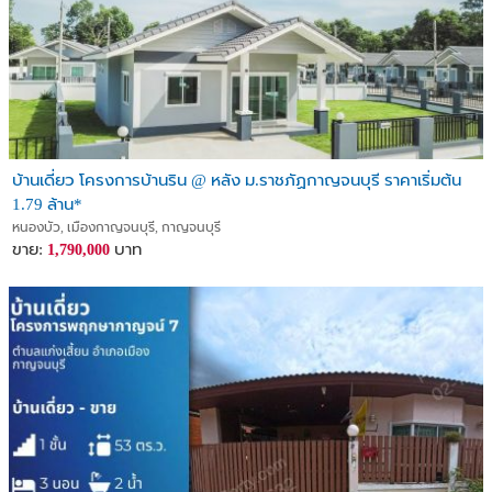
บ้านเดี่ยว โครงการบ้านริน @ หลัง ม.ราชภัฏกาญจนบุรี ราคาเริ่มต้น
1.79 ล้าน*
หนองบัว, เมืองกาญจนบุรี, กาญจนบุรี
ขาย:
บาท
1,790,000