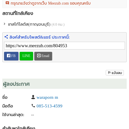
กรุณาแจ้งว่าดูจากเว็บ Meezub.com ขอบคุณครับ
สถานที่ใกล้เคียง
เทสโก้โลตัส(กาญจนบุรี)
(4.0 กม.)
ลิงค์สำหรับโพสต์&แชร์ ประกาศนี้:
FB
LINE
Email
แจ้งลบ
ผู้ลงประกาศ
ชื่อ
waraporn m
มือถือ
085-513-4599
ใช้งานล่าสุด:
--
คำค้นหาใกล้เคียง