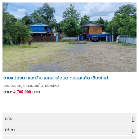
ขายแปลงนา และบ้าน เอกสารโฉนด ดอยสะเก็ด เชียงใหม่
สำราญราษฎร์, ดอยสะเก็ด, เชียงใหม่
ขาย:
บาท
4,700,000
ขาย
ขายที่ดิน
ให้เช่า