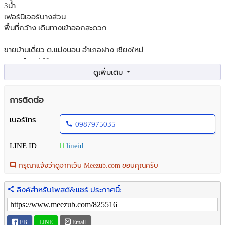
3น้ำ
เฟอร์นิเจอร์บางส่วน
พื้นที่กว้าง เดินทางเข้าออกสะดวก
ขายบ้านเดี่ยว ต.แม่งนอน อำเภอฝาง เชียงใหม่
ขนาดบ้าน: 160 ตร.ม.
ขนาดที่ดิน: 1 ไร่ 16.7 ตรว.
3 นอน
3น้ำ
การติดต่อ
เฟอร์นิเจอร์บางส่วน
พื้นที่กว้าง เดินทางเข้าออกสะดวก
เบอร์โทร
0987975035
LINE ID
lineid
กรุณาแจ้งว่าดูจากเว็บ Meezub.com ขอบคุณครับ
ลิงค์สำหรับโพสต์&แชร์ ประกาศนี้:
FB
LINE
Email