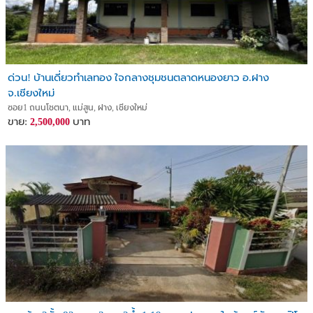
ด่วน! บ้านเดี่ยวทำเลทอง ใจกลางชุมชนตลาดหนองยาว อ.ฝาง
จ.เชียงใหม่
ซอย1 ถนนโชตนา, แม่สูน, ฝาง, เชียงใหม่
ขาย:
บาท
2,500,000