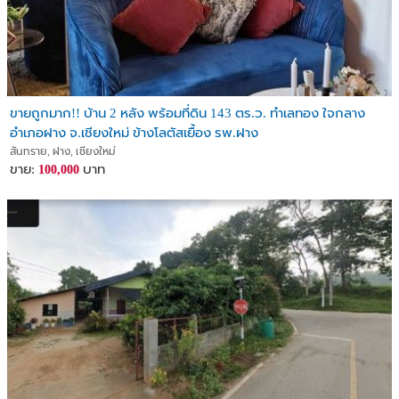
ขายถูกมาก!! บ้าน 2 หลัง พร้อมที่ดิน 143 ตร.ว. ทำเลทอง ใจกลาง
อำเภอฝาง จ.เชียงใหม่ ข้างโลตัสเยื้อง รพ.ฝาง
สันทราย, ฝาง, เชียงใหม่
ขาย:
บาท
100,000